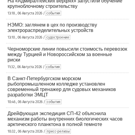
На «Адмиралтейских верфях» запустили обучение
крупноблочному строительству
13:18 , 06 Августа 2026 /
события
НЭМО: заглянем в цех по производству
электрораспределительных устройств
13:10 , 06 Августа 2026 /
судостроение
Черноморские линии повысили стоимость перевозок
между Турцией и Новороссийском за военные
риски
11:32 , 06 Августа 2026 /
события
В Санкт-Петербургском морском
рыбопромышленном колледже установлен
современный тренажер для судовых механиков
разработки ЭМЦТ
10:46 , 06 Августа 2026 /
события
Дрейфующая экспедиция СП-42 объяснила
механизм работы внутренних биологических часов
арктического планктона в полной темноте
10:32 , 06 Августа 2026 /
пресс-релизы