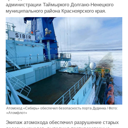
администрации Таймыркого Долгано-Ненецкого
Журнал
муниципального района Красноярского края.
Реклама
Конференции
Флот
Выставки и семинары
Галерея флота
Личности
Форум
Словарь
Отзывы
Все службы
Атомоход «Сибирь» обеспечил безопасность порта Дудинка / Фото:
«Атомфлот»
Экипаж атомохода обеспечил разрушение старых