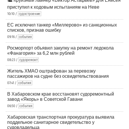
🛳️ Круизный лайнер «Виктор Астафьев» для Енисея
приступил к ходовым испытаниям на Неве
10:10 /
судостроение
ЕС исключил танкер «Миллерово» из санкционных
списков, признав ошибку
09:16 /
события
Росморпорт объявил закупку на ремонт ледокола
«Фанагория» за 6,2 млн рублей
08:23 /
судоремонт
Житель ХМАО оштрафован за перевозку
пассажиров на судне без освидетельствования
07:41 /
события
В Хабаровском крае восстановят судоремонтный
завод «Якорь» в Советской Гавани
06:50 /
события
Хабаровская транспортная прокуратура выявила
поддельное санитарное свидетельство у
судовладельца