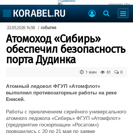
реклама 16+
Судостроение
22.05.2026 14:58
/
события
Судоходство
Судоремонт
Атомоход «Сибирь»
События
Пресс-релизы
обеспечил безопасность
Порты
Рыболовство
порта Дудинка
ВМФ
Образование
Яхты и катера
1 мин
61
0
Еще
Атомный ледокол ФГУП «Атомфлот»
Судостроение
Торговая площадка
выполнил противозаторные работы на реке
Пульс
Доска объявлений
Енисей.
Новости
Продажа флота
Компании
Оборудование
Работы с привлечением серийного универсального
Репутация
Изделия
атомного ледокола «Сибирь» ФГУП «Атомфлот»
Работа
Материалы
(предприятие госкорпоации «Росатом»)
Крюинг
Услуги
проводились с 20 по 21 мая по заявке