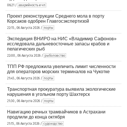
06:21 /
аварийность и чп
Проект реконструкции Среднего мола в порту
Корсаков одобрен Главгосэкспертизой
22:15 , 06 Августа 2026 /
порты
Экспедиция ВНИРО на НИС «Владимир Сафонов»
исследовала дальневосточные запасы крабов и
пелагических рыб
22:00 , 06 Августа 2026 /
рыболовство
ТПП РФ предложила увеличить лимит численности
для операторов морских терминалов на Чукотке
21:45 , 06 Августа 2026 /
порты
Транспортная прокуратура выявила экологические
нарушения в угольном порту Шахтерск
21:30 , 06 Августа 2026 /
порты
Навигацию речных трамвайчиков в Астрахани
продлили до конца октября
21:15 , 06 Августа 2026 /
судоходство