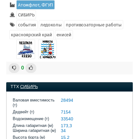
Атомфлот, ФГУП
СИБИРЬ
события
ледоколы
противозаторные работы
красноярский край
енисей
0
ТТХ
СИБИРЬ
Валовая вместимость
28494
(т)
Дедвейт (т)
7154
Водоизмещение (т)
33540
Длина габаритная (м)
173,3
Ширина габаритная (м)
34
Высота борта (м)
15,2