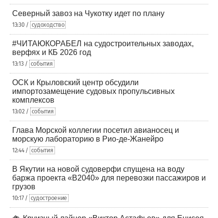
Северный завоз на Чукотку идет по плану
13:30 /
судоходство
#ЧИТАЮКОРАБЕЛ на судостроительных заводах,
верфях и КБ 2026 год
13:13 /
события
ОСК и Крыловский центр обсудили
импортозамещение судовых пропульсивных
комплексов
13:02 /
события
Глава Морской коллегии посетил авианосец и
морскую лабораторию в Рио-де-Жанейро
12:44 /
события
В Якутии на новой судоверфи спущена на воду
баржа проекта «В2040» для перевозки пассажиров и
грузов
10:17 /
судостроение