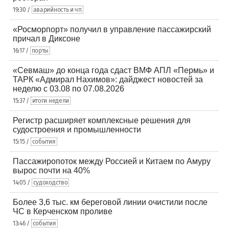
19:30 /
аварийность и чп
«Росморпорт» получил в управление пассажирский
причал в Диксоне
16:17 /
порты
«Севмаш» до конца года сдаст ВМФ АПЛ «Пермь» и
ТАРК «Адмирал Нахимов»: дайджест новостей за
неделю с 03.08 по 07.08.2026
15:37 /
итоги недели
Регистр расширяет комплексные решения для
судостроения и промышленности
15:15 /
события
Пассажиропоток между Россией и Китаем по Амуру
вырос почти на 40%
14:05 /
судоходство
Более 3,6 тыс. км береговой линии очистили после
ЧС в Керченском проливе
13:46 /
события