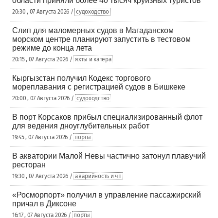
области приняли более 40 тысяч круизных туристов
20:30 , 07 Августа 2026 /
судоходство
Слип для маломерных судов в Магаданском
морском центре планируют запустить в тестовом
режиме до конца лета
20:15 , 07 Августа 2026 /
яхты и катера
Кыргызстан получил Кодекс торгового
мореплавания с регистрацией судов в Бишкеке
20:00 , 07 Августа 2026 /
судоходство
В порт Корсаков прибыл специализированный флот
для ведения дноуглубительных работ
19:45 , 07 Августа 2026 /
порты
В акватории Малой Невы частично затонул плавучий
ресторан
19:30 , 07 Августа 2026 /
аварийность и чп
«Росморпорт» получил в управление пассажирский
причал в Диксоне
16:17 , 07 Августа 2026 /
порты