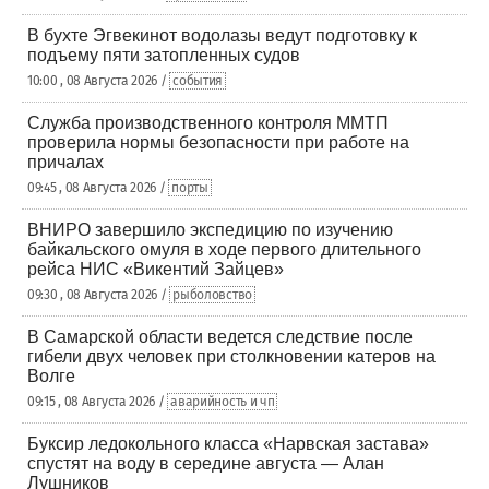
В бухте Эгвекинот водолазы ведут подготовку к
подъему пяти затопленных судов
10:00 , 08 Августа 2026 /
события
Служба производственного контроля ММТП
проверила нормы безопасности при работе на
причалах
09:45 , 08 Августа 2026 /
порты
ВНИРО завершило экспедицию по изучению
байкальского омуля в ходе первого длительного
рейса НИС «Викентий Зайцев»
09:30 , 08 Августа 2026 /
рыболовство
В Самарской области ведется следствие после
гибели двух человек при столкновении катеров на
Волге
09:15 , 08 Августа 2026 /
аварийность и чп
Буксир ледокольного класса «Нарвская застава»
спустят на воду в середине августа — Алан
Лушников