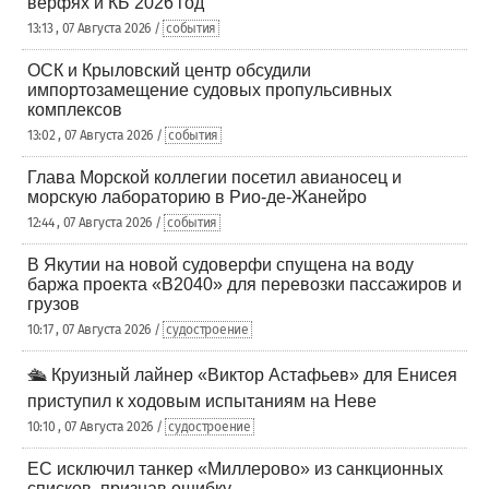
верфях и КБ 2026 год
13:13 , 07 Августа 2026 /
события
ОСК и Крыловский центр обсудили
импортозамещение судовых пропульсивных
комплексов
13:02 , 07 Августа 2026 /
события
Глава Морской коллегии посетил авианосец и
морскую лабораторию в Рио-де-Жанейро
12:44 , 07 Августа 2026 /
события
В Якутии на новой судоверфи спущена на воду
баржа проекта «В2040» для перевозки пассажиров и
грузов
10:17 , 07 Августа 2026 /
судостроение
🛳️ Круизный лайнер «Виктор Астафьев» для Енисея
приступил к ходовым испытаниям на Неве
10:10 , 07 Августа 2026 /
судостроение
ЕС исключил танкер «Миллерово» из санкционных
списков, признав ошибку