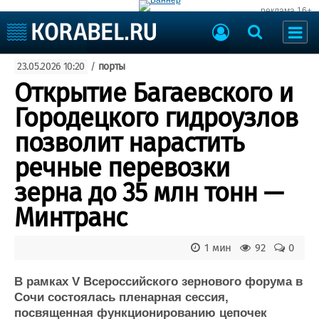
реклама 16+
Судостроение
23.05.2026 10:20
/
порты
Судоходство
Судоремонт
Открытие Багаевского и
События
Пресс-релизы
Городецкого гидроузлов
Порты
Рыболовство
позволит нарастить
ВМФ
Образование
речные перевозки
Яхты и катера
Еще
зерна до 35 млн тонн —
Минтранс
Судостроение
Торговая площадка
Пульс
Доска объявлений
Новости
Продажа флота
1 мин
92
0
Компании
Оборудование
Репутация
Изделия
В рамках V Всероссийского зернового форума в
Сочи состоялась пленарная сессия,
Работа
Материалы
посвященная функционированию цепочек
Крюинг
Услуги