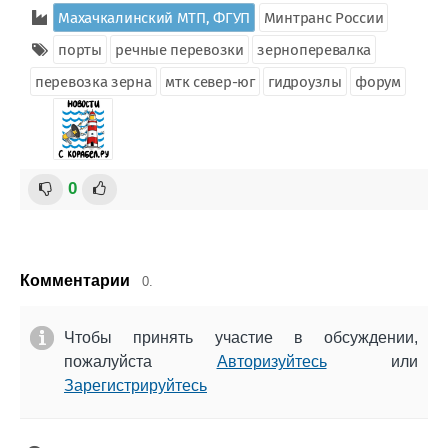
Махачкалинский МТП, ФГУП
Минтранс России
порты
речные перевозки
зерноперевалка
перевозка зерна
мтк север-юг
гидроузлы
форум
0
Комментарии
0.
Чтобы принять участие в обсуждении,
пожалуйста
Авторизуйтесь
или
Зарегистрируйтесь