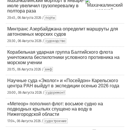
Махачкалинский морпорт в январе-
июле увеличил грузоперевалку в
полтора раза
20:45 , 06 Августа 2026 /
порты
Минтранс Азербайджана определит маршруты для
автономных морских судов
20:30 , 06 Августа 2026 /
судоходство
Корабельная ударная группа Балтийского флота
уничтожила беспилотники условного противника на
морском учении
20:15 , 06 Августа 2026 /
вмф
Научные суда «Эколог» и «Посейдон» Карельского
центра РАН выйдут в экспедиции осенью 2026 года
20:00 , 06 Августа 2026 /
судоремонт
«Метеор» пополнил флот: восьмое судно на
подводных крыльях спущено на воду в
Нижегородской области
17:04 , 06 Августа 2026 /
судостроение