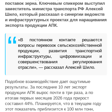
поставок зерна. Ключевым спикером выступил
Журнал
заместитель министра транспорта РФ Алексей
Реклама
Шило, который рассказал о синергии ведомств
и инфраструктурных проектах для наращивания
экспорта продукции АПК.
Конференции
Флот
Выставки и семинары
Галерея флота
Личности
Форум
«В постоянном контакте решаются
Словарь
Отзывы
вопросы перевозок сельскохозяйственной
Все службы
продукции, развития транспортной
инфраструктуры, цифровиизации и
совершенствования регулирования
отрасли», — рассказал Алексей Шило.
Подобное взаимодействие дает ощутимые
результаты. За последние 10 лет экспорт
продукции АПК вырос почти в три раза, а по
итогам первых месяцев 2026 года прирост
составил 44%. Планируется, что в текущем году
этот показатель приблизится к 100 млн тонн,