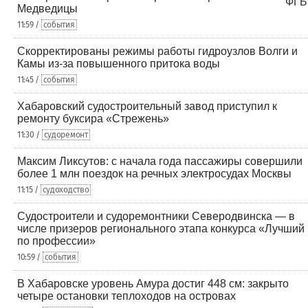
Медведицы
11:59 /
события
Скорректированы режимы работы гидроузлов Волги и
Камы из-за повышенного притока воды
11:45 /
события
Хабаровский судостроительный завод приступил к
ремонту буксира «Стрежень»
11:30 /
судоремонт
Максим Ликсутов: с начала года пассажиры совершили
более 1 млн поездок на речных электросудах Москвы
11:15 /
судоходство
Судостроители и судоремонтники Северодвинска — в
числе призеров регионального этапа конкурса «Лучший
по профессии»
10:59 /
события
В Хабаровске уровень Амура достиг 448 см: закрыто
четыре остановки теплоходов на островах