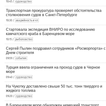
10:45 /
судоходство
Транспортная прокуратура проверяет обстоятельства
столкновения судов в Санкт-Петербурге
10:30 /
аварийность и чп
Стартовала экспедиция ВНИРО по исследованию
камчатского краба в Баренцевом море
10:15 /
рыболовство
Сергей Пылин поздравил сотрудников «Росморпорта» с
Днем строителя
09:59 /
события
Турция ввела ограничения на проход судов в Черное
море
09:40 /
судоходство
На Чукотку доставлено свыше 50 тыс. тонн твердого и
жидкого топлива
09:20 /
судоходство
В Баренцевом море обнаружен немецкий транспорт