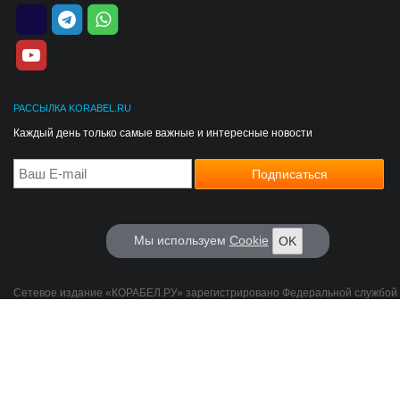
РАССЫЛКА KORABEL.RU
Каждый день только самые важные и интересные новости
Мы используем
Cookie
OK
Сетевое издание «КОРАБЕЛ.РУ» зарегистрировано Федеральной службой
надзору в сфере связи, информационных технологий и массовых коммуник
Рег. номер: ЭЛ № ФС 77-76728 Учредитель: ООО «РА Корабел.ру»
Знак инф. продукции:
16+