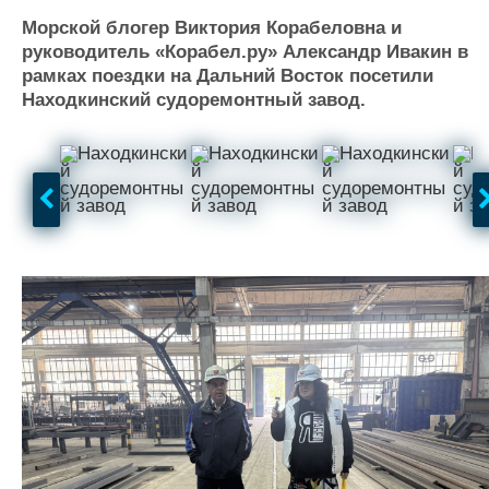
Журнал
Морской блогер Виктория Корабеловна и
Реклама
руководитель «Корабел.ру» Александр Ивакин в
рамках поездки на Дальний Восток посетили
Находкинский судоремонтный завод.
Конференции
Флот
Выставки и семинары
Галерея флота
Личности
Форум
Словарь
Отзывы
Все службы