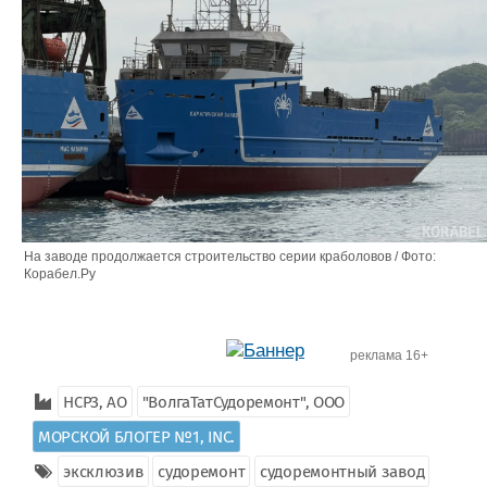
На заводе продолжается строительство серии краболовов / Фото:
Корабел.Ру
реклама 16+
НСРЗ, АО
"ВолгаТатСудоремонт", ООО
МОРСКОЙ БЛОГЕР №1, INC.
эксклюзив
судоремонт
судоремонтный завод