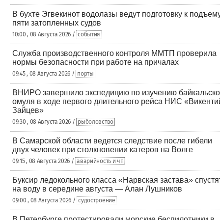
В бухте Эгвекинот водолазы ведут подготовку к подъем
пяти затопленных судов
10:00 , 08 Августа 2026 /
события
Служба производственного контроля ММТП проверила
нормы безопасности при работе на причалах
09:45 , 08 Августа 2026 /
порты
ВНИРО завершило экспедицию по изучению байкальско
омуля в ходе первого длительного рейса НИС «Викенти
Зайцев»
09:30 , 08 Августа 2026 /
рыболовство
В Самарской области ведется следствие после гибели
двух человек при столкновении катеров на Волге
09:15 , 08 Августа 2026 /
аварийность и чп
Буксир ледокольного класса «Нарвская застава» спустя
на воду в середине августа — Алан Лушников
09:00 , 08 Августа 2026 /
судостроение
В Петербурге протестировали морские беспилотники в