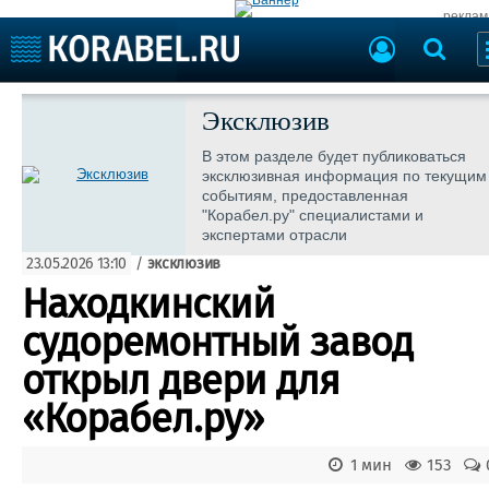
реклам
Судостроение
Судоходство
Эксклюзив
Судоремонт
События
В этом разделе будет публиковаться
Пресс-релизы
эксклюзивная информация по текущим
Порты
событиям, предоставленная
Рыболовство
"Корабел.ру" специалистами и
ВМФ
экспертами отрасли
Образование
Яхты и катера
23.05.2026 13:10
/
эксклюзив
Еще
Находкинский
Судостроение
Торговая площадка
судоремонтный завод
Пульс
Доска объявлений
открыл двери для
Новости
Продажа флота
Компании
Оборудование
«Корабел.ру»
Репутация
Изделия
Работа
Материалы
1 мин
153
Крюинг
Услуги