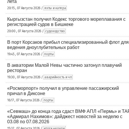
лета
20:15 , 07 Августа 2026 /
яхты и катера
Кыргызстан получил Кодекс торгового мореплавания с
регистрацией судов в Бишкеке
20:00 , 07 Августа 2026 /
судоходство
В порт Корсаков прибыл специализированный флот для
ведения дноуглубительных работ
19:45 , 07 Августа 2026 /
порты
В акватории Малой Невы частично затонул плавучий
ресторан
19:30 , 07 Августа 2026 /
аварийность и чп
«Росморпорт» получил в управление пассажирский
причал в Диксоне
16:17 , 07 Августа 2026 /
порты
«Севмаш» до конца года сдаст ВМФ АПЛ «Пермь» и ТА
«Адмирал Нахимов»: дайджест новостей за неделю с
03.08 по 07.08.2026
15:37 , 07 Августа 2026 /
итоги недели