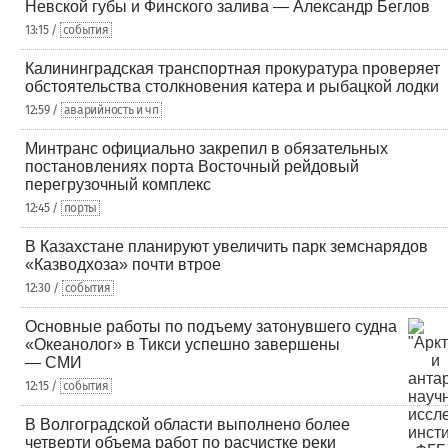
Невской губы и Финского залива — Александр Беглов
13:15 /
события
Калининградская транспортная прокуратура проверяет
обстоятельства столкновения катера и рыбацкой лодки
12:59 /
аварийность и чп
Минтранс официально закрепил в обязательных
постановлениях порта Восточный рейдовый
перегрузочный комплекс
12:45 /
порты
В Казахстане планируют увеличить парк земснарядов
«Казводхоза» почти втрое
12:30 /
события
Основные работы по подъему затонувшего судна
«Океанолог» в Тикси успешно завершены
— СМИ
12:15 /
события
В Волгоградской области выполнено более
четверти объема работ по расчистке реки