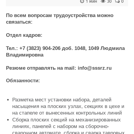
Новости
Продажа флота
1 мин
30
0
Компании
Оборудование
Репутация
Изделия
По всем вопросам трудоустройства можно
связаться:
Работа
Материалы
Крюинг
Услуги
Отдел кадров:
Журнал
Реклама
Тел.: +7 (3823) 904-206 доб. 1048, 1049 Людмила
Владимировна
Конференции
Флот
Резюме отправлять на mail: info@sssrz.ru
Выставки и семинары
Галерея флота
Личности
Форум
Обязанности:
Словарь
Отзывы
Все службы
Разметка мест установки набора, деталей
насыщения на плоских узлах, секциях в цехе и
на стапеле от вынесенных контрольных линий
Сборка плоских секций на механизированных
линиях, панелей с набором на сборочно-
сварочном автомате, сборка и сварка тавровых