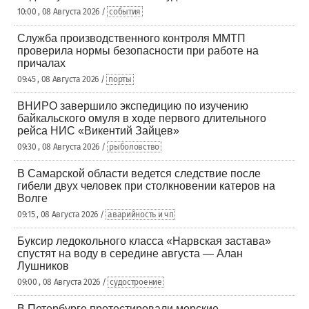
10:00 , 08 Августа 2026 /
события
Служба производственного контроля ММТП
проверила нормы безопасности при работе на
причалах
09:45 , 08 Августа 2026 /
порты
ВНИРО завершило экспедицию по изучению
байкальского омуля в ходе первого длительного
рейса НИС «Викентий Зайцев»
09:30 , 08 Августа 2026 /
рыболовство
В Самарской области ведется следствие после
гибели двух человек при столкновении катеров на
Волге
09:15 , 08 Августа 2026 /
аварийность и чп
Буксир ледокольного класса «Нарвская застава»
спустят на воду в середине августа — Алан
Лушников
09:00 , 08 Августа 2026 /
судостроение
В Петербурге протестировали морские