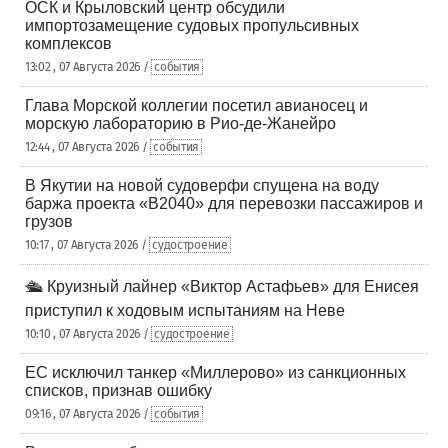
ОСК и Крыловский центр обсудили
импортозамещение судовых пропульсивных
комплексов
13:02 , 07 Августа 2026 /
события
Глава Морской коллегии посетил авианосец и
морскую лабораторию в Рио-де-Жанейро
12:44 , 07 Августа 2026 /
события
В Якутии на новой судоверфи спущена на воду
баржа проекта «В2040» для перевозки пассажиров и
грузов
10:17 , 07 Августа 2026 /
судостроение
🛳️ Круизный лайнер «Виктор Астафьев» для Енисея
приступил к ходовым испытаниям на Неве
10:10 , 07 Августа 2026 /
судостроение
ЕС исключил танкер «Миллерово» из санкционных
списков, признав ошибку
09:16 , 07 Августа 2026 /
события