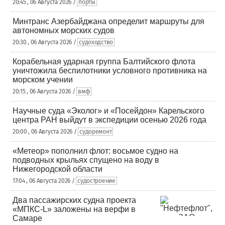
20:45 , 06 Августа 2026 /
порты
Минтранс Азербайджана определит маршруты для
автономных морских судов
20:30 , 06 Августа 2026 /
судоходство
Корабельная ударная группа Балтийского флота
уничтожила беспилотники условного противника на
морском учении
20:15 , 06 Августа 2026 /
вмф
Научные суда «Эколог» и «Посейдон» Карельского
центра РАН выйдут в экспедиции осенью 2026 года
20:00 , 06 Августа 2026 /
судоремонт
«Метеор» пополнил флот: восьмое судно на
подводных крыльях спущено на воду в
Нижегородской области
17:04 , 06 Августа 2026 /
судостроение
Два пассажирских судна проекта
«МПКС-L» заложены на верфи в
Самаре