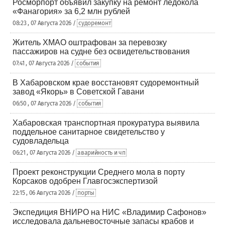
Росморпорт объявил закупку на ремонт ледокола
«Фанагория» за 6,2 млн рублей
08:23 , 07 Августа 2026 /
судоремонт
Житель ХМАО оштрафован за перевозку
пассажиров на судне без освидетельствования
07:41 , 07 Августа 2026 /
события
В Хабаровском крае восстановят судоремонтный
завод «Якорь» в Советской Гавани
06:50 , 07 Августа 2026 /
события
Хабаровская транспортная прокуратура выявила
поддельное санитарное свидетельство у
судовладельца
06:21 , 07 Августа 2026 /
аварийность и чп
Проект реконструкции Среднего мола в порту
Корсаков одобрен Главгосэкспертизой
22:15 , 06 Августа 2026 /
порты
Экспедиция ВНИРО на НИС «Владимир Сафонов»
исследовала дальневосточные запасы крабов и