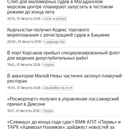
Слип для маломерных судов в Магаданском
морском центре планируют запустить в тестовом
режиме до конца лета
20:15 , 07 Августа 2026 /
яхты и катера
Кыргызстан получил Кодекс торгового
мореплавания с регистрацией судов в Бишкеке
20:00 , 07 Августа 2026 /
судоходство
В порт Корсаков прибыл специализированный флот
для ведения дноуглубительных работ
19:45 , 07 Августа 2026 /
порты
В акватории Малой Невы частично затонул плавучий
ресторан
19:30 , 07 Августа 2026 /
аварийность и чп
«Росморпорт» получил в управление пассажирский
причал в Диксоне
16:17 , 07 Августа 2026 /
порты
«Севмаш» до конца года сдаст ВМФ АПЛ «Пермь» и
ТАРК «Адмирал Нахимов»: дайджест новостей за