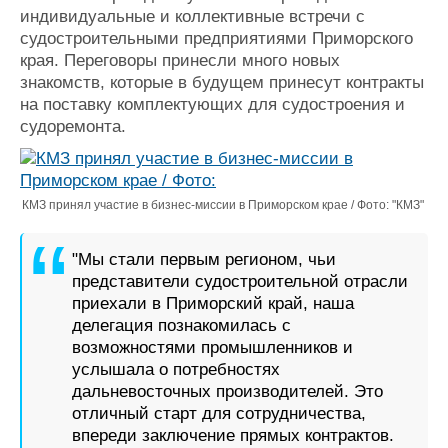
индивидуальные и коллективные встречи с
Журнал
судостроительными предприятиями Приморского
Реклама
края. Переговоры принесли много новых
знакомств, которые в будущем принесут контракты
Конференции
Флот
на поставку комплектующих для судостроения и
судоремонта.
Выставки и семинары
Галерея флота
Личности
Форум
Словарь
Отзывы
Все службы
КМЗ принял участие в бизнес-миссии в Приморском крае / Фото: "КМЗ"
"Мы стали первым регионом, чьи
представители судостроительной отрасли
приехали в Приморский край, наша
делегация познакомилась с
возможностями промышленников и
услышала о потребностях
дальневосточных производителей. Это
отличный старт для сотрудничества,
впереди заключение прямых контрактов.