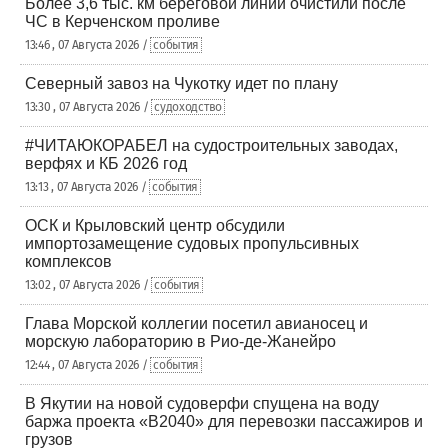
Более 3,6 тыс. км береговой линии очистили после
ЧС в Керченском проливе
13:46 , 07 Августа 2026 /
события
Северный завоз на Чукотку идет по плану
13:30 , 07 Августа 2026 /
судоходство
#ЧИТАЮКОРАБЕЛ на судостроительных заводах,
верфях и КБ 2026 год
13:13 , 07 Августа 2026 /
события
ОСК и Крыловский центр обсудили
импортозамещение судовых пропульсивных
комплексов
13:02 , 07 Августа 2026 /
события
Глава Морской коллегии посетил авианосец и
морскую лабораторию в Рио-де-Жанейро
12:44 , 07 Августа 2026 /
события
В Якутии на новой судоверфи спущена на воду
баржа проекта «В2040» для перевозки пассажиров и
грузов