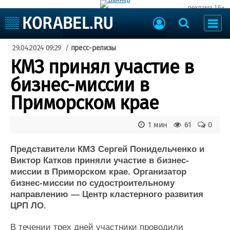
реклама 16+
Судостроение
29.04.2024 09:29
/
пресс-релизы
Судоходство
Судоремонт
КМЗ принял участие в
События
Пресс-релизы
бизнес-миссии в
Порты
Рыболовство
Приморском крае
ВМФ
Образование
Яхты и катера
1 мин
61
0
Еще
Представители КМЗ Сергей Понидельченко и
Судостроение
Торговая площадка
Виктор Катков приняли участие в бизнес-
Пульс
Доска объявлений
миссии в Приморском крае. Организатор
Новости
Продажа флота
бизнес-миссии по судостроительному
Компании
Оборудование
направлению — Центр кластерного развития
Репутация
Изделия
ЦРП ЛО.
Работа
Материалы
Крюинг
Услуги
В течении трех дней участники проводили