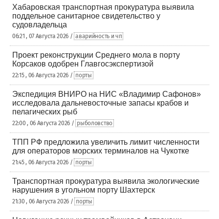
Хабаровская транспортная прокуратура выявила
поддельное санитарное свидетельство у
судовладельца
06:21 , 07 Августа 2026 /
аварийность и чп
Проект реконструкции Среднего мола в порту
Корсаков одобрен Главгосэкспертизой
22:15 , 06 Августа 2026 /
порты
Экспедиция ВНИРО на НИС «Владимир Сафонов»
исследовала дальневосточные запасы крабов и
пелагических рыб
22:00 , 06 Августа 2026 /
рыболовство
ТПП РФ предложила увеличить лимит численности
для операторов морских терминалов на Чукотке
21:45 , 06 Августа 2026 /
порты
Транспортная прокуратура выявила экологические
нарушения в угольном порту Шахтерск
21:30 , 06 Августа 2026 /
порты