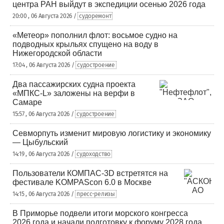
центра РАН выйдут в экспедиции осенью 2026 года
20:00 , 06 Августа 2026 /
судоремонт
«Метеор» пополнил флот: восьмое судно на
подводных крыльях спущено на воду в
Нижегородской области
17:04 , 06 Августа 2026 /
судостроение
Два пассажирских судна проекта
«МПКС-L» заложены на верфи в
Самаре
15:57 , 06 Августа 2026 /
судостроение
Севморпуть изменит мировую логистику и экономику
— Цыбульский
14:19 , 06 Августа 2026 /
судоходство
Пользователи КОМПАС-3D встретятся на
фестивале KOMPAScon 6.0 в Москве
14:15 , 06 Августа 2026 /
пресс-релизы
В Приморье подвели итоги морского конгресса
2026 года и начали подготовку к форуму 2028 года