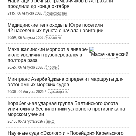
Навигацию речных трамвайчиков в Астрахани
продлили до конца октября
21:15 , 06 Августа 2026 /
судоходство
Медицинские теплоходы в Югре посетили
42 населенных пункта с начала навигации
20:59 , 06 Августа 2026 /
события
Махачкалинский морпорт в январе-
июле увеличил грузоперевалку в
полтора раза
20:45 , 06 Августа 2026 /
порты
Минтранс Азербайджана определит маршруты для
автономных морских судов
20:30 , 06 Августа 2026 /
судоходство
Корабельная ударная группа Балтийского флота
уничтожила беспилотники условного противника на
морском учении
20:15 , 06 Августа 2026 /
вмф
Научные суда «Эколог» и «Посейдон» Карельского