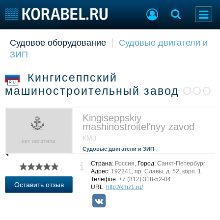
Судовое оборудование
Судовые двигатели и
Судостроение
Торговая площадка
ЗИП
Пульс
Доска объявлений
Новости
Продажа флота
Кингисеппский
Компании
Оборудование
RU
машиностроительный завод
ООО
Репутация
Изделия
Работа
Материалы
Крюинг
Услуги
Kingiseppskiy
mashinostroitel'nyy zavod
Журнал
КМЗ
Реклама
Судовые двигатели и ЗИП
Страна:
Россия,
Город:
Санкт-Петербург
Конференции
Флот
Адрес:
192241, пр. Славы, д. 52, корп. 1
Телефон:
+7 (812) 318-52-04
Выставки и семинары
Галерея флота
Оставить отзыв
URL
:
http://kmz1.ru/
Личности
Форум
Словарь
Отзывы
Все службы