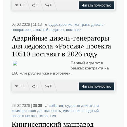
130
0
0
Читать полностью
05.03.2026 | 11:18 //
судостроение
,
контракт
,
дизель-
генераторы
,
атомный ледокол
,
поставки
Аварийные дизель-генераторы
для ледокола «Россия» проекта
10510 поставят в 2026 году
Первый агрегат в
рамках контракта на
160 млн рублей уже изготовлен.
300
0
0
Читать полностью
26.02.2026 | 06:38 //
события
,
судовые двигатели
,
коммерческая деятельность
,
изменения сведений
,
новостные агентства
,
кмз
Кингисеппский машзавод