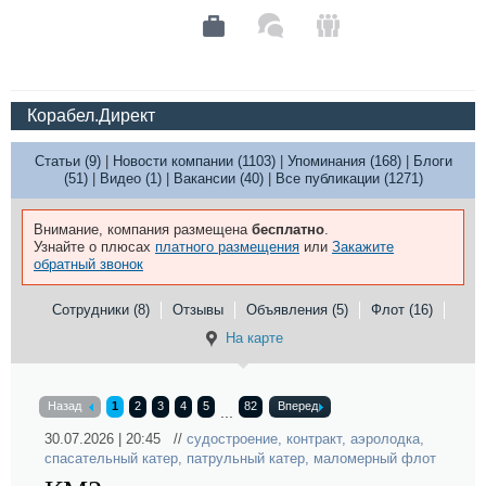
Корабел.Директ
Статьи (9)
|
Новости компании (1103)
|
Упоминания (168)
|
Блоги
(51)
|
Видео (1)
|
Вакансии (40)
|
Все публикации (1271)
Внимание, компания размещена
бесплатно
.
Узнайте о плюсах
платного размещения
или
Закажите
обратный звонок
Сотрудники (8)
Отзывы
Объявления (5)
Флот (16)
На карте
Назад
1
2
3
4
5
82
Вперед
...
30.07.2026 | 20:45 //
судостроение
,
контракт
,
аэролодка
,
спасательный катер
,
патрульный катер
,
маломерный флот