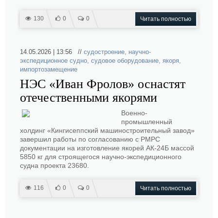
130
0
0
Читать полностью
14.05.2026 | 13:56 //
судостроение
,
научно-
экспедиционное судно
,
судовое оборудование
,
якоря
,
импортозамещение
НЭС «Иван Фролов» оснастят
отечественными якорями
Военно-
промышленный
холдинг «Кингисеппский машиностроительный завод»
завершил работы по согласованию с РМРС
документации на изготовление якорей АК-24Б массой
5850 кг для строящегося научно-экспедиционного
судна проекта 23680.
116
0
0
Читать полностью