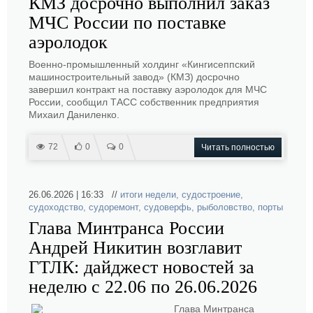
КМЗ досрочно выполнил заказ
МЧС России по поставке
аэролодок
Военно-промышленный холдинг «Кингисеппский
машиностроительный завод» (КМЗ) досрочно
завершил контракт на поставку аэролодок для МЧС
России, сообщил ТАСС собственник предприятия
Михаил Даниленко.
72
0
0
Читать полностью
26.06.2026 | 16:33 //
итоги недели
,
судостроение
,
судоходство
,
судоремонт
,
судоверфь
,
рыболовство
,
порты
Глава Минтранса России
Андрей Никитин возглавит
ГТЛК: дайджест новостей за
неделю с 22.06 по 26.06.2026
Глава Минтранса