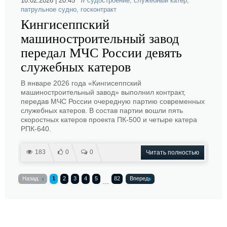
10.02.2026 | 20:45 //
судостроение
,
служебный катер
,
патрульное судно
,
госконтракт
Кингисеппский
машиностроительный завод
передал МЧС России девять
служебных катеров
В январе 2026 года «Кингисеппский
машиностроительный завод» выполнил контракт,
передав МЧС России очередную партию современных
служебных катеров. В состав партии вошли пять
скоростных катеров проекта ПК-500 и четыре катера
РПК-640.
183
0
0
Читать полностью
Назад
1
2
3
4
5
82
Вперед
...