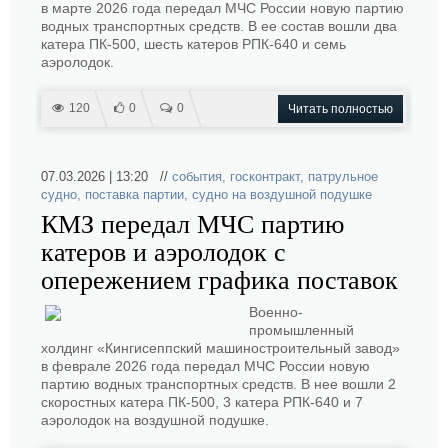
в марте 2026 года передал МЧС России новую партию
водных транспортных средств. В ее состав вошли два
катера ПК-500, шесть катеров РПК-640 и семь
аэролодок.
120
0
0
Читать полностью
07.03.2026 | 13:20 //
события
,
госконтракт
,
патрульное
судно
,
поставка партии
,
судно на воздушной подушке
КМЗ передал МЧС партию
катеров и аэролодок с
опережением графика поставок
Военно-
промышленный
холдинг «Кингисеппский машиностроительный завод»
в феврале 2026 года передал МЧС России новую
партию водных транспортных средств. В нее вошли 2
скоростных катера ПК-500, 3 катера РПК-640 и 7
аэролодок на воздушной подушке.