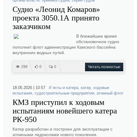
органы власти
,
приемка судна
,
серия судов
Судно «Леонид Комаров»
проекта 3050.1А принято
заказчиком
В ближайшее время
обстановочное судно
пополнит флот администрации Камского бассейна
внутренних водных путей.
298
0
0
Читать полностью
18.05.2026 | 10:57 //
яхты и катера
,
катер
,
ходовые
испытания
,
судостроительные предприятия
,
атомный флот
КМЗ приступил к ходовым
испытаниям новейшего катера
РК‑950
Катер разработан и построен для эксплуатации с
атомными ледоколами нового поколения.