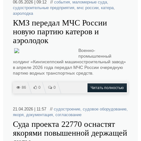
06.05.2026 | 09:12 //
события
,
маломерные суда
,
судостроительные предприятия
,
мчс россии
,
катера
,
аэролодка
КМЗ передал МЧС России
новую партию катеров и
аэролодок
Военно-
промышленный
холдинг «Кингисеппский машиностроительный завод»
в апреле 2026 года передал МЧС России очередную
партию водных транспортных средств.
86
0
0
Читать полностью
21.04.2026 | 11:57 //
судостроение
,
судовое оборудование
,
якоря
,
документация
,
согласование
Суда проекта 22770 оснастят
якорями повышенной держащей