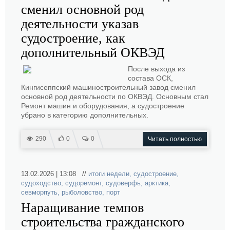
сменил основной род
деятельности указав
судостроение, как
дополнительный ОКВЭД
После выхода из
состава ОСК,
Кингисеппский машиностроительный завод сменил
основной род деятельности по ОКВЭД. Основным стал
Ремонт машин и оборудования, а судостроение
убрано в категорию дополнительных.
290
0
0
Читать полностью
13.02.2026 | 13:08 //
итоги недели
,
судостроение
,
судоходство
,
судоремонт
,
судоверфь
,
арктика
,
севморпуть
,
рыболовство
,
порт
Наращивание темпов
строительства гражданского