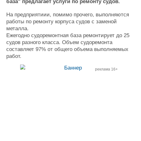
база" предлагает услуги по ремонту судов.
Журнал
Реклама
На предприятиии, помимо прочего, выполняются
работы по ремонту корпуса судов с заменой
металла.
Конференции
Флот
Ежегодно судоремонтная база ремонтирует до 25
Выставки и семинары
Галерея флота
судов разного класса. Объем судоремонта
Личности
Форум
составляет 97% от общего объема выполняемых
Словарь
Отзывы
работ.
Все службы
реклама 16+