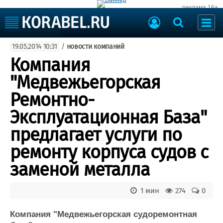
реклама 16+
Судостроение
19.05.2014 10:31
/
новости компаний
Судоходство
Судоремонт
Компания
События
Пресс-релизы
"Медвежьегорская
Порты
Рыболовство
Ремонтно-
ВМФ
Образование
Эксплуатационная База"
Яхты и катера
Еще
предлагает услуги по
ремонту корпуса судов с
Судостроение
Торговая площадка
Пульс
Доска объявлений
заменой металла
Новости
Продажа флота
Компании
Оборудование
1 мин
274
0
Репутация
Изделия
Работа
Материалы
Компания "Медвежьегорская судоремонтная
Крюинг
Услуги