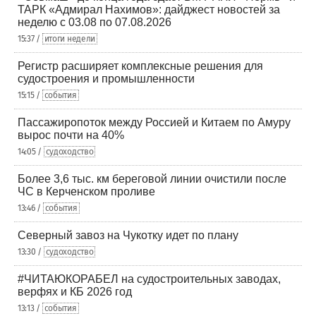
ТАРК «Адмирал Нахимов»: дайджест новостей за
неделю с 03.08 по 07.08.2026
15:37 /
итоги недели
Регистр расширяет комплексные решения для
судостроения и промышленности
15:15 /
события
Пассажиропоток между Россией и Китаем по Амуру
вырос почти на 40%
14:05 /
судоходство
Более 3,6 тыс. км береговой линии очистили после
ЧС в Керченском проливе
13:46 /
события
Северный завоз на Чукотку идет по плану
13:30 /
судоходство
#ЧИТАЮКОРАБЕЛ на судостроительных заводах,
верфях и КБ 2026 год
13:13 /
события