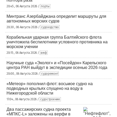
полтора раза
20:45 , 06 Августа 2026 /
порты
Минтранс Азербайджана определит маршруты для
автономных морских судов
20:30 , 06 Августа 2026 /
судоходство
Корабельная ударная группа Балтийского флота
уничтожила беспилотники условного противника на
морском учении
20:15 , 06 Августа 2026 /
вмф
Научные суда «Эколог» и «Посейдон» Карельского
центра РАН выйдут в экспедиции осенью 2026 года
20:00 , 06 Августа 2026 /
судоремонт
«Метеор» пополнил флот: восьмое судно на
подводных крыльях спущено на воду в
Нижегородской области
17:04 , 06 Августа 2026 /
судостроение
Два пассажирских судна проекта
«МПКС-L» заложены на верфи в