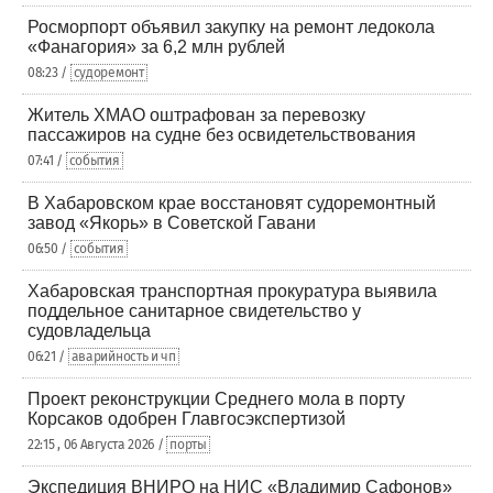
Росморпорт объявил закупку на ремонт ледокола
«Фанагория» за 6,2 млн рублей
08:23 /
судоремонт
Житель ХМАО оштрафован за перевозку
пассажиров на судне без освидетельствования
07:41 /
события
В Хабаровском крае восстановят судоремонтный
завод «Якорь» в Советской Гавани
06:50 /
события
Хабаровская транспортная прокуратура выявила
поддельное санитарное свидетельство у
судовладельца
06:21 /
аварийность и чп
Проект реконструкции Среднего мола в порту
Корсаков одобрен Главгосэкспертизой
22:15 , 06 Августа 2026 /
порты
Экспедиция ВНИРО на НИС «Владимир Сафонов»