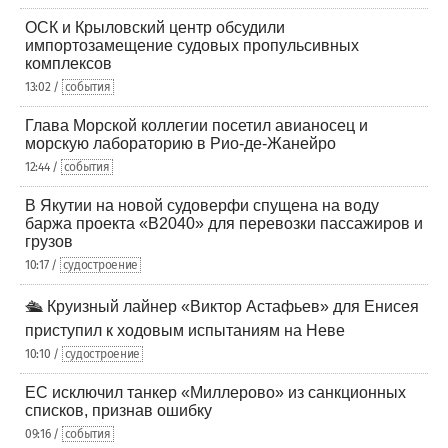
ОСК и Крыловский центр обсудили
импортозамещение судовых пропульсивных
комплексов
13:02 /
события
Глава Морской коллегии посетил авианосец и
морскую лабораторию в Рио-де-Жанейро
12:44 /
события
В Якутии на новой судоверфи спущена на воду
баржа проекта «В2040» для перевозки пассажиров и
грузов
10:17 /
судостроение
🛳️ Круизный лайнер «Виктор Астафьев» для Енисея
приступил к ходовым испытаниям на Неве
10:10 /
судостроение
ЕС исключил танкер «Миллерово» из санкционных
списков, признав ошибку
09:16 /
события