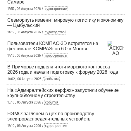
Самаре
15:57 , 06 Августа 2026 /
судостроение
Севморпуть изменит мировую логистику и экономику
— Цыбульский
14:19 , 06 Августа 2026 /
судоходство
Пользователи КОМПАС-3D встретятся на
фестивале KOMPAScon 6.0 в Москве
14:15 , 06 Августа 2026 /
пресс-релизы
В Приморье подвели итоги морского конгресса
2026 года и начали подготовку к форуму 2028 года
14:02 , 06 Августа 2026 /
события
На «Адмиралтейских верфях» запустили обучение
крупноблочному строительству
13:18 , 06 Августа 2026 /
события
НЭМО: заглянем в цех по производству
электрораспределительных устройств
13:10 , 06 Августа 2026 /
судостроение