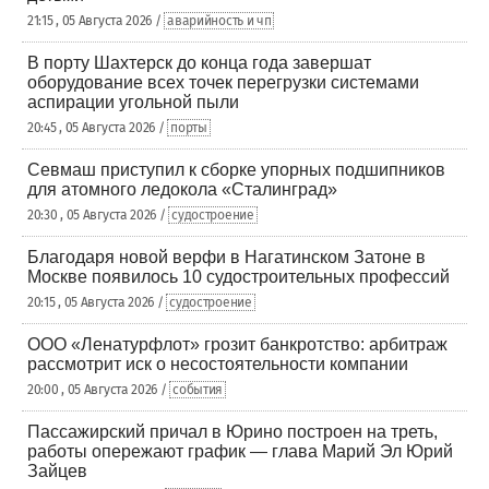
21:15 , 05 Августа 2026 /
аварийность и чп
В порту Шахтерск до конца года завершат
оборудование всех точек перегрузки системами
аспирации угольной пыли
20:45 , 05 Августа 2026 /
порты
Севмаш приступил к сборке упорных подшипников
для атомного ледокола «Сталинград»
20:30 , 05 Августа 2026 /
судостроение
Благодаря новой верфи в Нагатинском Затоне в
Москве появилось 10 судостроительных профессий
20:15 , 05 Августа 2026 /
судостроение
ООО «Ленатурфлот» грозит банкротство: арбитраж
рассмотрит иск о несостоятельности компании
20:00 , 05 Августа 2026 /
события
Пассажирский причал в Юрино построен на треть,
работы опережают график — глава Марий Эл Юрий
Зайцев