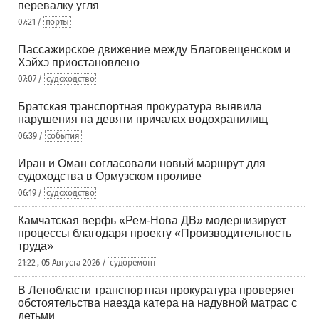
перевалку угля
07:21 /
порты
Пассажирское движение между Благовещенском и
Хэйхэ приостановлено
07:07 /
судоходство
Братская транспортная прокуратура выявила
нарушения на девяти причалах водохранилищ
06:39 /
события
Иран и Оман согласовали новый маршрут для
судоходства в Ормузском проливе
06:19 /
судоходство
Камчатская верфь «Рем-Нова ДВ» модернизирует
процессы благодаря проекту «Производительность
труда»
21:22 , 05 Августа 2026 /
судоремонт
В Ленобласти транспортная прокуратура проверяет
обстоятельства наезда катера на надувной матрас с
детьми