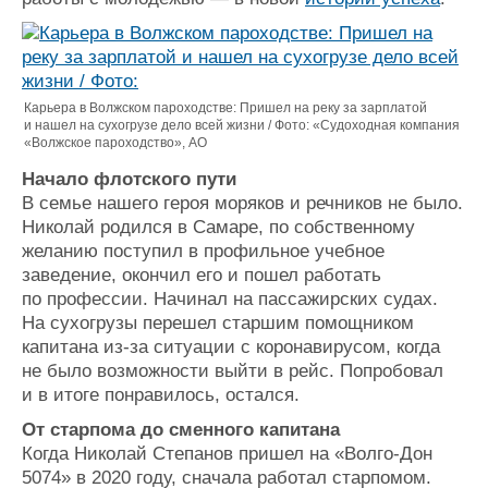
Журнал
Реклама
Карьера в Волжском пароходстве: Пришел на реку за зарплатой
Конференции
Флот
и нашел на сухогрузе дело всей жизни / Фото: «Судоходная компания
Выставки и семинары
Галерея флота
«Волжское пароходство», АО
Личности
Форум
Начало флотского пути
Словарь
Отзывы
В семье нашего героя моряков и речников не было.
Все службы
Николай родился в Самаре, по собственному
желанию поступил в профильное учебное
заведение, окончил его и пошел работать
по профессии. Начинал на пассажирских судах.
На сухогрузы перешел старшим помощником
капитана из-за ситуации с коронавирусом, когда
не было возможности выйти в рейс. Попробовал
и в итоге понравилось, остался.
От старпома до сменного капитана
Когда Николай Степанов пришел на «Волго-Дон
5074» в 2020 году, сначала работал старпомом.