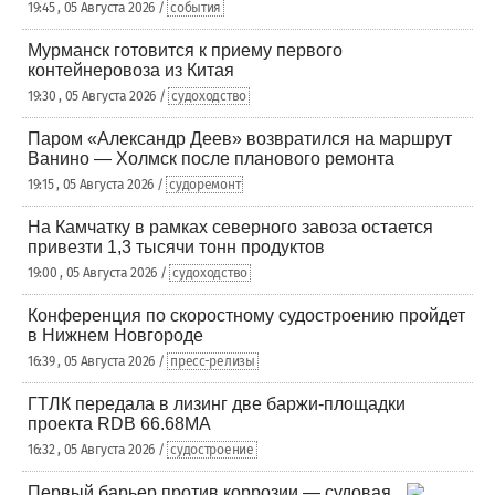
19:45 , 05 Августа 2026 /
события
Мурманск готовится к приему первого
контейнеровоза из Китая
19:30 , 05 Августа 2026 /
судоходство
Паром «Александр Деев» возвратился на маршрут
Ванино — Холмск после планового ремонта
19:15 , 05 Августа 2026 /
судоремонт
На Камчатку в рамках северного завоза остается
привезти 1,3 тысячи тонн продуктов
19:00 , 05 Августа 2026 /
судоходство
Конференция по скоростному судостроению пройдет
в Нижнем Новгороде
16:39 , 05 Августа 2026 /
пресс-релизы
ГТЛК передала в лизинг две баржи-площадки
проекта RDB 66.68МА
16:32 , 05 Августа 2026 /
судостроение
Первый барьер против коррозии — судовая