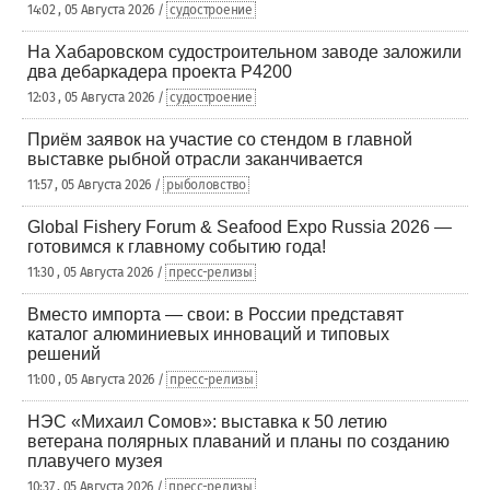
14:02 , 05 Августа 2026 /
судостроение
На Хабаровском судостроительном заводе заложили
два дебаркадера проекта Р4200
12:03 , 05 Августа 2026 /
судостроение
Приём заявок на участие со стендом в главной
выставке рыбной отрасли заканчивается
11:57 , 05 Августа 2026 /
рыболовство
Global Fishery Forum & Seafood Expo Russia 2026 —
готовимся к главному событию года!
11:30 , 05 Августа 2026 /
пресс-релизы
Вместо импорта — свои: в России представят
каталог алюминиевых инноваций и типовых
решений
11:00 , 05 Августа 2026 /
пресс-релизы
НЭС «Михаил Сомов»: выставка к 50 летию
ветерана полярных плаваний и планы по созданию
плавучего музея
10:37 , 05 Августа 2026 /
пресс-релизы