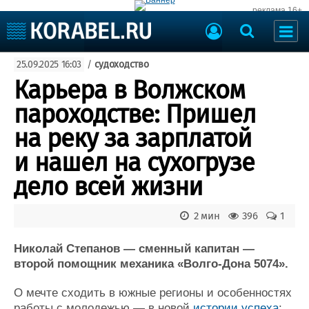
реклама 16+
Судостроение
25.09.2025 16:03
/
судоходство
Судоходство
Судоремонт
Карьера в Волжском
События
Пресс-релизы
пароходстве: Пришел
Порты
Рыболовство
на реку за зарплатой
ВМФ
Образование
и нашел на сухогрузе
Яхты и катера
Еще
дело всей жизни
Судостроение
Торговая площадка
2 мин
396
1
Пульс
Доска объявлений
Новости
Продажа флота
Николай Степанов — сменный капитан —
Компании
Оборудование
второй помощник механика «Волго-Дона 5074».
Репутация
Изделия
Работа
Материалы
О мечте сходить в южные регионы и особенностях
Крюинг
Услуги
работы с молодежью — в новой
истории успеха
: