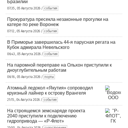
Бразилии
07:35 , 05 Августа 2026 /
события
Прокуратура пресекла незаконные прогулки на
катере по реке Воронеж
07:12 , 05 Августа 2026 /
события
В Приморье завершилась 44-я парусная регата на
Кубок адмирала Невельского
06:43 , 05 Августа 2026 /
события
На паромной переправе на Ольхон приступили к
дноуглубительным работам
06:16 , 05 Августа 2026 /
порты
Атомный ледокол «Якутия» сопроводил
круизный лайнер к острову Врангеля
21:15 , 04 Августа 2026 /
события
На строящемся земснаряде проекта
2040 приступили к подключению
гидропривода — «Р-Флот»
21:00 , 04 Августа 2026 /
судостроение