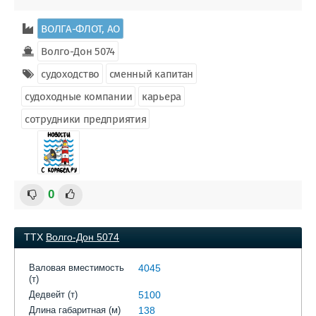
ВОЛГА-ФЛОТ, АО
Волго-Дон 5074
судоходство
сменный капитан
судоходные компании
карьера
сотрудники предприятия
0
ТТХ
Волго-Дон 5074
Валовая вместимость
4045
(т)
Дедвейт (т)
5100
Длина габаритная (м)
138