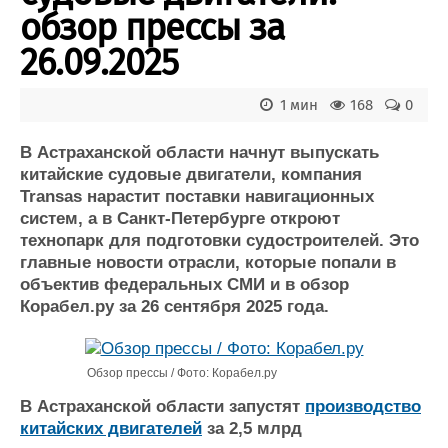
Новости
Продажа флота
обзор прессы за
Компании
Оборудование
Репутация
Изделия
26.09.2025
Работа
Материалы
Крюинг
Услуги
1 мин
168
0
Журнал
Реклама
В Астраханской области начнут выпускать
китайские судовые двигатели, компания
Transas нарастит поставки навигационных
Конференции
Флот
систем, а в Санкт-Петербурге откроют
Выставки и семинары
Галерея флота
технопарк для подготовки судостроителей. Это
Личности
Форум
главные новости отрасли, которые попали в
Словарь
Отзывы
объектив федеральных СМИ и в обзор
Все службы
Корабел.ру за 26 сентября 2025 года.
Обзор прессы / Фото: Корабел.ру
В Астраханской области запустят
производство
китайских двигателей
за 2,5 млрд