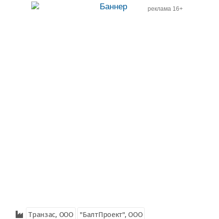
реклама 16+
Транзас, ООО
"БалтПроект", ООО