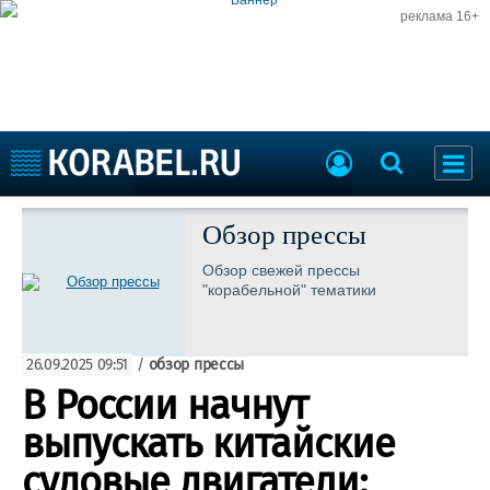
реклама 16+
Судостроение
Судоходство
Обзор прессы
Судоремонт
События
Обзор свежей прессы
Пресс-релизы
"корабельной" тематики
Порты
Рыболовство
ВМФ
Образование
26.09.2025 09:51
/
обзор прессы
Яхты и катера
Еще
В России начнут
выпускать китайские
Судостроение
Торговая площадка
Пульс
Доска объявлений
судовые двигатели: