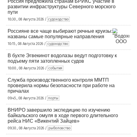
Россия предложила странам БРИКС участие в
развитии инфраструктуры Северного морского
пути
10:30 , 08 Августа 2026 /
судоходство
Россияне все чаще выбирают речные круизы:
названы самые популярные направления
10:15 , 08 Августа 2026 /
судоходство
В бухте Эгвекинот водолазы ведут подготовку к
подъему пяти затопленных судов
10:00 , 08 Августа 2026 /
события
Служба производственного контроля ММТП
проверила нормы безопасности при работе на
причалах
09:45 , 08 Августа 2026 /
порты
ВНИРО завершило экспедицию по изучению
байкальского омуля в ходе первого длительного
рейса НИС «Викентий Зайцев»
09:30 , 08 Августа 2026 /
рыболовство