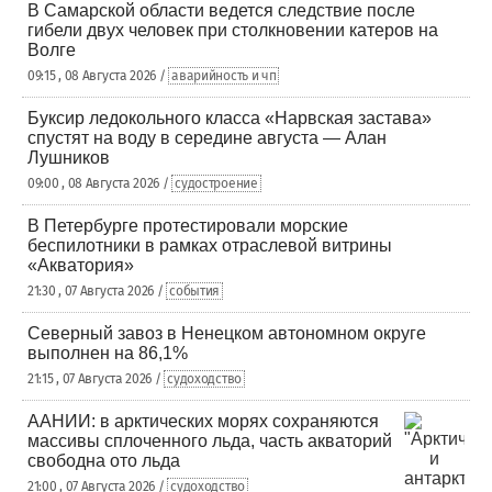
В Самарской области ведется следствие после
гибели двух человек при столкновении катеров на
Волге
09:15 , 08 Августа 2026 /
аварийность и чп
Буксир ледокольного класса «Нарвская застава»
спустят на воду в середине августа — Алан
Лушников
09:00 , 08 Августа 2026 /
судостроение
В Петербурге протестировали морские
беспилотники в рамках отраслевой витрины
«Акватория»
21:30 , 07 Августа 2026 /
события
Северный завоз в Ненецком автономном округе
выполнен на 86,1%
21:15 , 07 Августа 2026 /
судоходство
ААНИИ: в арктических морях сохраняются
массивы сплоченного льда, часть акваторий
свободна ото льда
21:00 , 07 Августа 2026 /
судоходство