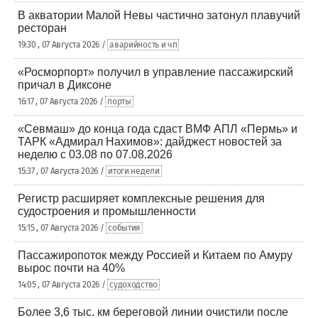
В акватории Малой Невы частично затонул плавучий
ресторан
19:30 , 07 Августа 2026 /
аварийность и чп
«Росморпорт» получил в управление пассажирский
причал в Диксоне
16:17 , 07 Августа 2026 /
порты
«Севмаш» до конца года сдаст ВМФ АПЛ «Пермь» и
ТАРК «Адмирал Нахимов»: дайджест новостей за
неделю с 03.08 по 07.08.2026
15:37 , 07 Августа 2026 /
итоги недели
Регистр расширяет комплексные решения для
судостроения и промышленности
15:15 , 07 Августа 2026 /
события
Пассажиропоток между Россией и Китаем по Амуру
вырос почти на 40%
14:05 , 07 Августа 2026 /
судоходство
Более 3,6 тыс. км береговой линии очистили после