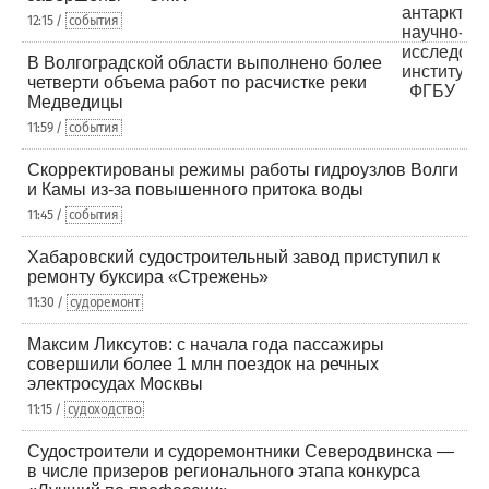
12:15 /
события
В Волгоградской области выполнено более
четверти объема работ по расчистке реки
Медведицы
11:59 /
события
Скорректированы режимы работы гидроузлов Волги
и Камы из-за повышенного притока воды
11:45 /
события
Хабаровский судостроительный завод приступил к
ремонту буксира «Стрежень»
11:30 /
судоремонт
Максим Ликсутов: с начала года пассажиры
совершили более 1 млн поездок на речных
электросудах Москвы
11:15 /
судоходство
Судостроители и судоремонтники Северодвинска —
в числе призеров регионального этапа конкурса