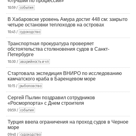
«Лучший по профессии»
10:59 /
события
В Хабаровске уровень Амура достиг 448 см: закрыто
четыре остановки теплоходов на островах
10:45 /
судоходство
Транспортная прокуратура проверяет
обстоятельства столкновения судов в Санкт-
Петербурге
10:30 /
аварийность и чп
Стартовала экспедиция ВНИРО по исследованию
камчатского краба в Баренцевом море
10:15 /
рыболовство
Сергей Пылин поздравил сотрудников
«Росморпорта» с Днем строителя
09:59 /
события
Турция ввела ограничения на проход судов в Черное
море
09:40 /
судоходство