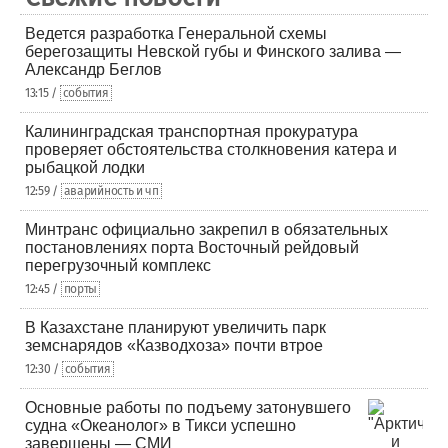
Ведется разработка Генеральной схемы
берегозащиты Невской губы и Финского залива —
Александр Беглов
13:15 /
события
Калининградская транспортная прокуратура
проверяет обстоятельства столкновения катера и
рыбацкой лодки
12:59 /
аварийность и чп
Минтранс официально закрепил в обязательных
постановлениях порта Восточный рейдовый
перегрузочный комплекс
12:45 /
порты
В Казахстане планируют увеличить парк
земснарядов «Казводхоза» почти втрое
12:30 /
события
Основные работы по подъему затонувшего
судна «Океанолог» в Тикси успешно
завершены — СМИ