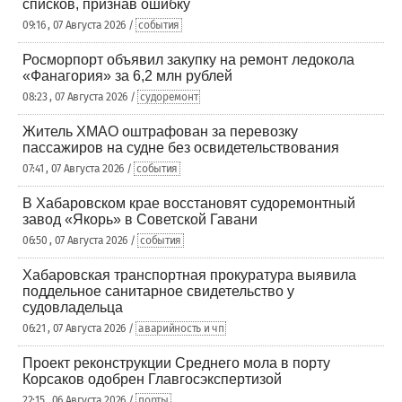
списков, признав ошибку
09:16 , 07 Августа 2026 /
события
Росморпорт объявил закупку на ремонт ледокола
«Фанагория» за 6,2 млн рублей
08:23 , 07 Августа 2026 /
судоремонт
Житель ХМАО оштрафован за перевозку
пассажиров на судне без освидетельствования
07:41 , 07 Августа 2026 /
события
В Хабаровском крае восстановят судоремонтный
завод «Якорь» в Советской Гавани
06:50 , 07 Августа 2026 /
события
Хабаровская транспортная прокуратура выявила
поддельное санитарное свидетельство у
судовладельца
06:21 , 07 Августа 2026 /
аварийность и чп
Проект реконструкции Среднего мола в порту
Корсаков одобрен Главгосэкспертизой
22:15 , 06 Августа 2026 /
порты