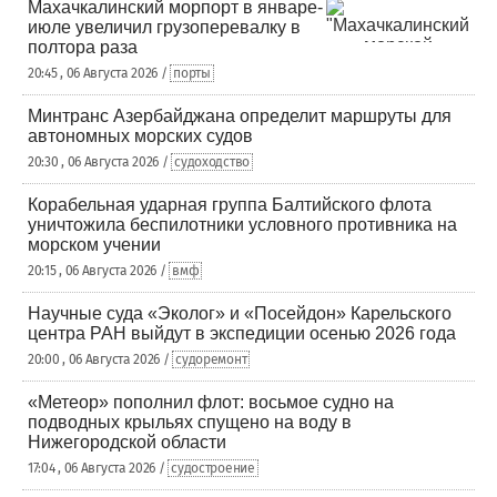
Махачкалинский морпорт в январе-
июле увеличил грузоперевалку в
полтора раза
20:45 , 06 Августа 2026 /
порты
Минтранс Азербайджана определит маршруты для
автономных морских судов
20:30 , 06 Августа 2026 /
судоходство
Корабельная ударная группа Балтийского флота
уничтожила беспилотники условного противника на
морском учении
20:15 , 06 Августа 2026 /
вмф
Научные суда «Эколог» и «Посейдон» Карельского
центра РАН выйдут в экспедиции осенью 2026 года
20:00 , 06 Августа 2026 /
судоремонт
«Метеор» пополнил флот: восьмое судно на
подводных крыльях спущено на воду в
Нижегородской области
17:04 , 06 Августа 2026 /
судостроение