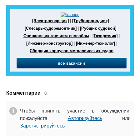
[Электросварщик]
|
[Трубопроводчик]
|
[Слесарь-судоремонтник]
|
[Рубщик судовой]
|
Оцинковщик горячим способом
|
[Газорезчик]
|
[Инженер-конструктор]
|
[Инженер-технолог]
|
Сборщик корпусов металлических судов
все вакансии
Комментарии
0.
Чтобы принять участие в обсуждении,
пожалуйста
Авторизуйтесь
или
Зарегистрируйтесь