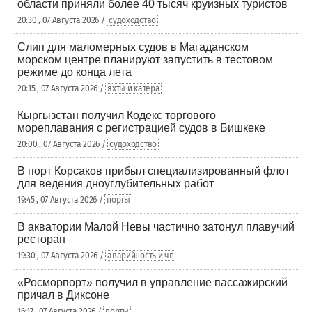
области приняли более 40 тысяч круизных туристов
20:30 , 07 Августа 2026 /
судоходство
Слип для маломерных судов в Магаданском
морском центре планируют запустить в тестовом
режиме до конца лета
20:15 , 07 Августа 2026 /
яхты и катера
Кыргызстан получил Кодекс торгового
мореплавания с регистрацией судов в Бишкеке
20:00 , 07 Августа 2026 /
судоходство
В порт Корсаков прибыл специализированный флот
для ведения дноуглубительных работ
19:45 , 07 Августа 2026 /
порты
В акватории Малой Невы частично затонул плавучий
ресторан
19:30 , 07 Августа 2026 /
аварийность и чп
«Росморпорт» получил в управление пассажирский
причал в Диксоне
16:17 , 07 Августа 2026 /
порты