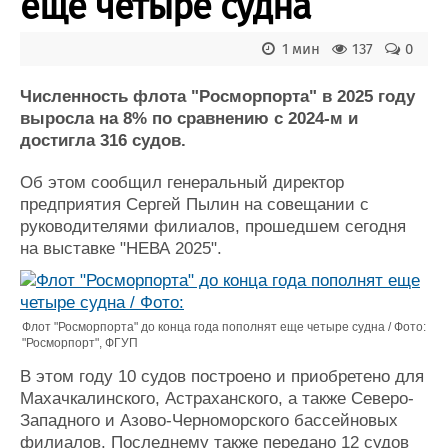
еще четыре судна
Новости
Продажа флота
Компании
Оборудование
Репутация
Изделия
1 мин
137
0
Работа
Материалы
Численность флота "Росморпорта" в 2025 году
Крюинг
Услуги
выросла на 8% по сравнению с 2024-м и
Журнал
достигла 316 судов.
Реклама
Об этом сообщил генеральный директор
предприятия Сергей Пылин на совещании с
Конференции
Флот
руководителями филиалов, прошедшем сегодня
Выставки и семинары
Галерея флота
на выставке "НЕВА 2025".
Личности
Форум
Словарь
Отзывы
Все службы
Флот "Росморпорта" до конца года пополнят еще четыре судна / Фото:
"Росморпорт", ФГУП
В этом году 10 судов построено и приобретено для
Махачкалинского, Астраханского, а также Северо-
Западного и Азово-Черноморского бассейновых
филиалов. Последнему также передано 12 судов