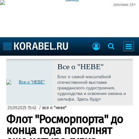
реклама 16+
Судостроение
Судоходство
Все о "НЕВЕ"
Судоремонт
События
Блог о самой масштабной
Пресс-релизы
отечественной выставке
Порты
гражданского судостроения,
Рыболовство
судоходства и освоения океана и
ВМФ
шельфа. Здесь будут
Образование
публиковаться актуальная
Яхты и катера
25.09.2025 15:42
/
все о "неве"
информация и новости о событии.
Еще
Флот "Росморпорта" до
Судостроение
Торговая площадка
конца года пополнят
Пульс
Доска объявлений