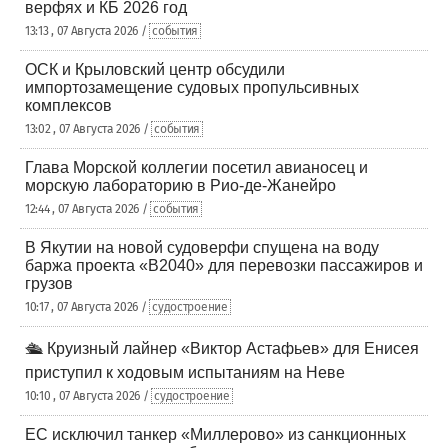
верфях и КБ 2026 год
13:13 , 07 Августа 2026 /
события
ОСК и Крыловский центр обсудили
импортозамещение судовых пропульсивных
комплексов
13:02 , 07 Августа 2026 /
события
Глава Морской коллегии посетил авианосец и
морскую лабораторию в Рио-де-Жанейро
12:44 , 07 Августа 2026 /
события
В Якутии на новой судоверфи спущена на воду
баржа проекта «В2040» для перевозки пассажиров и
грузов
10:17 , 07 Августа 2026 /
судостроение
🛳️ Круизный лайнер «Виктор Астафьев» для Енисея
приступил к ходовым испытаниям на Неве
10:10 , 07 Августа 2026 /
судостроение
ЕС исключил танкер «Миллерово» из санкционных