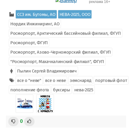
реклама 16+
ССЗ им. Бутомы, АО
НЕВА-2025, ООО
Нордик Инжиниринг, AO
Росморпорт, Арктический бассейновый филиал, ФГУП
Росморпорт, ФГУП
Росморпорт, Азово-Черноморский филиал, ФГУП
"Росморпорт, Махачкалинский филиал", ФГУП
Пылин Сергей Владимирович
все о "неве"
все о неве
земснаряд
портовый флот
пополнение флота
буксиры
нева-2025
0