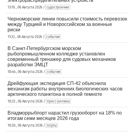
электрораспределительных устройств
13:10 , 06 Августа 2026 /
судостроение
Черноморские линии повысили стоимость перевозок
между Турцией и Новороссийском за военные
риски
11:32 , 06 Августа 2026 /
события
В Санкт-Петербургском морском
рыбопромышленном колледже установлен
современный тренажер для судовых механиков
разработки ЭМЦТ
10:46 , 06 Августа 2026 /
события
Дрейфующая экспедиция СП-42 объяснила
механизм работы внутренних биологических часов
арктического планктона в полной темноте
10:32 , 06 Августа 2026 /
пресс-релизы
Владморрыбпорт нарастил грузооборот на 18% по
итогам семи месяцев 2026 года
10:26 , 06 Августа 2026 /
порты