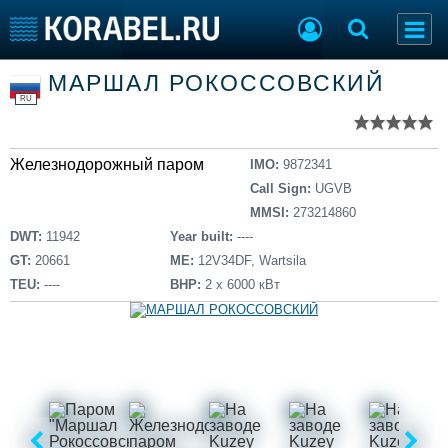
Список судов
МАРШАЛ РОКОССОВСКИЙ
Тип судна
Добавить судно
RU
Добавить проект
Последние 100
Железнодорожный паром
IMO:
9872341
Судостроение
Торговая площадка
Call Sign:
UGVB
Пульс
Доска объявлений
MMSI:
273214860
Новости
Продажа флота
DWT:
11942
Year built:
----
Компании
Оборудование
GT:
20661
ME:
12V34DF, Wartsila
Репутация
Изделия
TEU:
----
BHP:
2 х 6000 кВт
Работа
Материалы
Крюинг
Услуги
Журнал
Реклама
Конференции
Флот