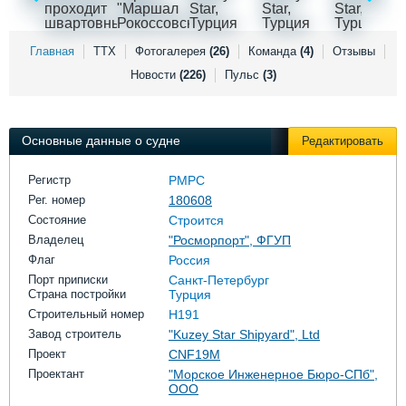
Выставки и семинары
Галерея флота
Личности
Форум
Словарь
Отзывы
Главная
ТТХ
Фотогалерея
(26)
Команда
(4)
Отзывы
Все службы
Новости
(226)
Пульс
(3)
Основные данные о судне
Редактировать
Регистр
РМРС
Рег. номер
180608
Состояние
Строится
Владелец
"Росморпорт", ФГУП
Флаг
Россия
Порт приписки
Санкт-Петербург
Страна постройки
Турция
Строительный номер
H191
Завод строитель
"Kuzey Star Shipyard", Ltd
Проект
CNF19M
Проектант
"Морское Инженерное Бюро-СПб",
ООО