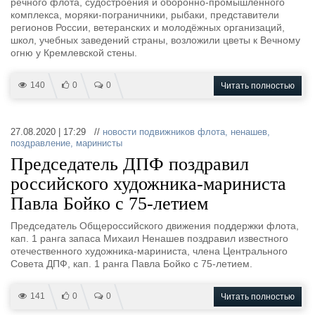
речного флота, судостроения и оборонно-промышленного
комплекса, моряки-пограничники, рыбаки, представители
регионов России, ветеранских и молодёжных организаций,
школ, учебных заведений страны, возложили цветы к Вечному
огню у Кремлевской стены.
140
0
0
Читать полностью
27.08.2020 | 17:29 //
новости подвижников флота
,
ненашев
,
поздравление
,
маринисты
Председатель ДПФ поздравил
российского художника-мариниста
Павла Бойко с 75-летием
Председатель Общероссийского движения поддержки флота,
кап. 1 ранга запаса Михаил Ненашев поздравил известного
отечественного художника-мариниста, члена Центрального
Совета ДПФ, кап. 1 ранга Павла Бойко с 75-летием.
141
0
0
Читать полностью