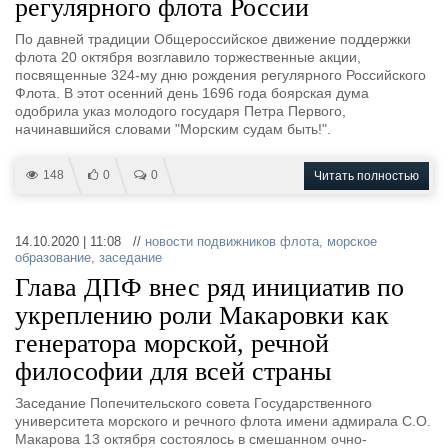
регулярного флота России
По давней традиции Общероссийское движение поддержки
флота 20 октября возглавило торжественные акции,
посвященные 324-му дню рождения регулярного Российского
Флота. В этот осенний день 1696 года боярская дума
одобрила указ молодого государя Петра Первого,
начинавшийся словами "Морским судам быть!".
148
0
0
Читать полностью
14.10.2020 | 11:08 //
новости подвижников флота
,
морское
образование
,
заседание
Глава ДПФ внес ряд инициатив по
укреплению роли Макаровки как
генератора морской, речной
философии для всей страны
Заседание Попечительского совета Государственного
университета морского и речного флота имени адмирала С.О.
Макарова 13 октября состоялось в смешанном очно-