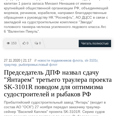
капитан 1 ранга запаса Михаил Ненашев от имени
крупнейшей общественной организации РФ, объединяющей
моряков, речников, корабелов, направил благодарственные
обращения к руководству НК "Роснефть", АО ДЦСС в связи с
закладкой на судостроительном комплексе "Звезда"
головного танкера-челнока усиленного ледового класса Arc
6 "Валентин Пикуль".
153
0
0
Читать полностью
27.11.2020 | 21:17 //
новости подвижников флота
,
sk-3101r
,
траулер
,
рыбопромысловый флот
Председатель ДПФ назвал сдачу
"Янтарем" третьего траулера проекта
SK-3101R поводом для оптимизма
судостроителей и рыбаков РФ
Прибалтийский судостроительный завод "Янтарь" (входит в
состав АО "ОСК") 27 ноября передал заказчику траулер-
сейнер "Василий Каплюк" проекта SK-3101R. Серию судов