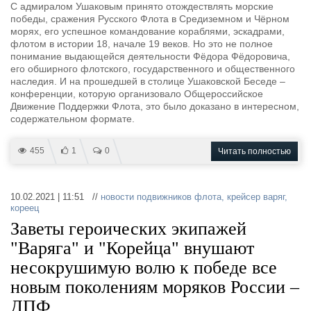
С адмиралом Ушаковым принято отождествлять морские
победы, сражения Русского Флота в Средиземном и Чёрном
морях, его успешное командование кораблями, эскадрами,
флотом в истории 18, начале 19 веков. Но это не полное
понимание выдающейся деятельности Фёдора Фёдоровича,
его обширного флотского, государственного и общественного
наследия. И на прошедшей в столице Ушаковской Беседе –
конференции, которую организовало Общероссийское
Движение Поддержки Флота, это было доказано в интересном,
содержательном формате.
455
1
0
Читать полностью
10.02.2021 | 11:51 //
новости подвижников флота
,
крейсер варяг
,
кореец
Заветы героических экипажей
"Варяга" и "Корейца" внушают
несокрушимую волю к победе все
новым поколениям моряков России –
ДПФ