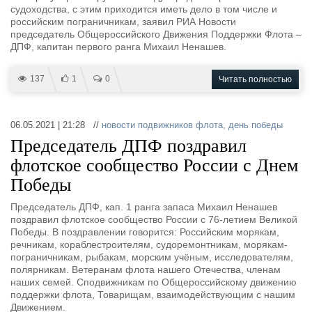
судоходства, с этим приходится иметь дело в том числе и
российским пограничникам, заявил РИА Новости
председатель Общероссийского Движения Поддержки Флота –
ДПФ, капитан первого ранга Михаил Ненашев.
137
1
0
Читать полностью
06.05.2021 | 21:28 //
новости подвижников флота
,
день победы
Председатель ДПФ поздравил
флотское сообщество России с Днем
Победы
Председатель ДПФ, кап. 1 ранга запаса Михаил Ненашев
поздравил флотское сообщество России с 76-летием Великой
Победы. В поздравлении говорится: Российским морякам,
речникам, кораблестроителям, судоремонтникам, морякам-
пограничникам, рыбакам, морским учёным, исследователям,
полярникам. Ветеранам флота нашего Отечества, членам
наших семей. Сподвижникам по Общероссийскому движению
поддержки флота, Товарищам, взаимодействующим с нашим
Движением.