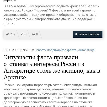
В 117-ю годовщину героического подвига крейсера "Варяг" и
канонерской лодки "Кореец" 9 февраля по всей стране по
установившейся традиции прошли общественно-флотские
акции с участием Общероссийского движения поддержки
флота.
257
0
0
Читать полностью
01.02.2021 | 09:28 //
новости подвижников флота
,
антарктида
Энтузиасты флота призвали
отстаивать интересы России в
Антарктиде столь же активно, как в
Арктике
Россия, как страна-первооткрыватель Антарктиды, великая
морская и полярная держава, должна последовательно
развивать потенциал присутствия на южном континенте и
транспортные возможности с целью обеспечения на
долгосрочную перспективу своих интересов на столь же
высоком уровне, как в Арктике. К такому выводу пришли