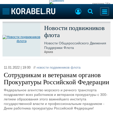
реклама 16+
Новости подвижников
Судостроение
Торговая площадка
Пульс
флота
Доска объявлений
Новости
Продажа флота
Новости Общероссийского Движения
Компании
Оборудование
Поддержки Флота
Репутация
Изделия
Архив
Работа
Материалы
Крюинг
Услуги
11.01.2022 | 19:00 //
новости подвижников флота
Журнал
Сотрудникам и ветеранам органов
Реклама
Прокуратуры Российской Федерации
Федеральное агентство морского и речного транспорта
Конференции
Флот
поздравляет всех работников и ветеранов прокуратуры с 300-
Выставки и семинары
Галерея флота
летием образования этого важнейшего института
Личности
Форум
государственной власти и профессиональным праздником -
Днем работника прокуратуры Российской Федерации!
Словарь
Отзывы