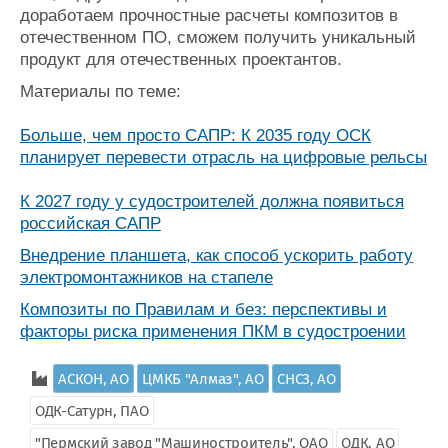
доработаем прочностные расчеты композитов в
отечественном ПО, сможем получить уникальный
продукт для отечественных проектантов.
Материалы по теме:
Больше, чем просто САПР: К 2035 году ОСК
планирует перевести отрасль на цифровые рельсы
К 2027 году у судостроителей должна появиться
российская САПР
Внедрение планшета, как способ ускорить работу
электромонтажников на стапеле
Композиты по Правилам и без: перспективы и
факторы риска применения ПКМ в судостроении
АСКОН, АО
ЦМКБ "Алмаз", АО
СНСЗ, АО
ОДК-Сатурн, ПАО
"Пермский завод "Машиностроитель", ОАО
ОДК, АО