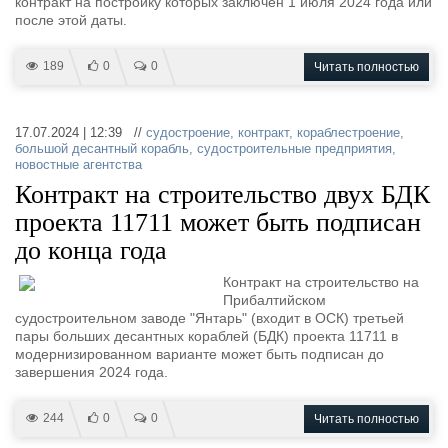
контракт на постройку которых заключен 1 июля 2024 года или
после этой даты.
189
0
0
Читать полностью
17.07.2024 | 12:39 //
судостроение
,
контракт
,
кораблестроение
,
большой десантный корабль
,
судостроительные предприятия
,
новостные агентства
Контракт на строительство двух БДК
проекта 11711 может быть подписан
до конца года
Контракт на строительство на
Прибалтийском
судостроительном заводе "Янтарь" (входит в ОСК) третьей
пары больших десантных кораблей (БДК) проекта 11711 в
модернизированном варианте может быть подписан до
завершения 2024 года.
244
0
0
Читать полностью