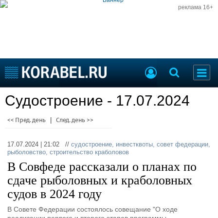
реклама 16+
Судостроение
Судостроение - 17.07.2024
Судоходство
Судоремонт
События
<< Пред. день
|
След. день >>
Пресс-релизы
Порты
Рыболовство
17.07.2024 | 21:02 //
судостроение
,
инвестквоты
,
совет федерации
,
ВМФ
рыболовство
,
строительство краболовов
Образование
В Совфеде рассказали о планах по
Яхты и катера
Еще
сдаче рыболовных и краболовных
судов в 2024 году
Судостроение
Торговая площадка
Пульс
Доска объявлений
В Совете Федерации состоялось совещание "О ходе