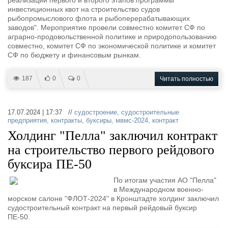
реализации первого и второго этапов программы
Новости
Продажа флота
инвестиционных квот на строительство судов
Компании
Оборудование
рыбопромыслового флота и рыбоперерабатывающих
Репутация
Изделия
заводов". Мероприятие провели совместно комитет СФ по
аграрно-продовольственной политике и природопользованию
Работа
Материалы
совместно, комитет СФ по экономической политике и комитет
Крюинг
Услуги
СФ по бюджету и финансовым рынкам.
Журнал
Реклама
187
0
0
Читать полностью
Конференции
Флот
17.07.2024 | 17:37 //
судостроение
,
судостроительные
Выставки и семинары
Галерея флота
предприятия
,
контракты
,
буксиры
,
мвмс-2024
,
контракт
Личности
Форум
Холдинг "Пелла" заключил контракт
Словарь
Отзывы
на строительство первого рейдового
Все службы
буксира ПЕ-50
По итогам участия АО "Пелла"
в Международном военно-
морском салоне "ФЛОТ-2024" в Кронштадте холдинг заключил
судостроительный контракт на первый рейдовый буксир
ПЕ-50.