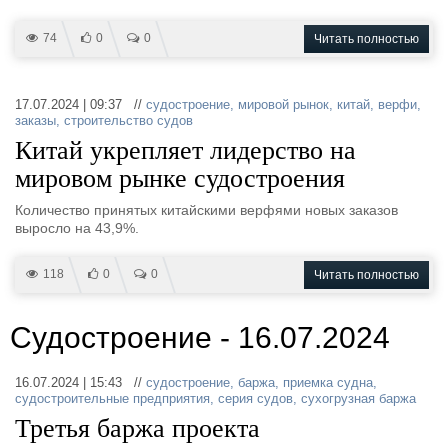
74
0
0
Читать полностью
17.07.2024 | 09:37 //
судостроение
,
мировой рынок
,
китай
,
верфи
,
заказы
,
строительство судов
Китай укрепляет лидерство на
мировом рынке судостроения
Количество принятых китайскими верфями новых заказов
выросло на 43,9%.
118
0
0
Читать полностью
Судостроение - 16.07.2024
16.07.2024 | 15:43 //
судостроение
,
баржа
,
приемка судна
,
судостроительные предприятия
,
серия судов
,
сухогрузная баржа
Третья баржа проекта