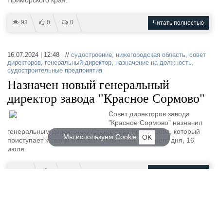
Приморского края.
93
0
0
Читать полностью
16.07.2024 | 12:48 //
судостроение
,
нижегородская область
,
совет
директоров
,
генеральный директор
,
назначение на должность
,
судостроительные предприятия
Назначен новый генеральный
директор завода "Красное Сормово"
Совет директоров завода
"Красное Сормово" назначил
генеральным директором Станислава Кругляшова, который
Мы используем
Cookie
OK
приступает к своим обязанностям с сегодняшнего дня, 16
июля.
413
0
0
Читать полностью
16.07.2024 | 12:36 //
судостроение
,
закладка судна
,
тральщик
,
судостроительные предприятия
,
серия судов
,
корабль