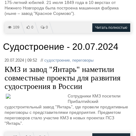
Новости
Продажа флота
175-летний юбилей. 21 июля 1849 года в 10 верстах от
Компании
Оборудование
Нижнего Новгорода была построена машинная фабрика
(ныне – завод "Красное Сормово").
Репутация
Изделия
Работа
Материалы
109
0
0
Читать полностью
Крюинг
Услуги
Журнал
Реклама
Судостроение - 20.07.2024
20.07.2024 | 09:52 //
судостроение
,
переговоры
Конференции
Флот
КМЗ и завод "Янтарь" наметили
Выставки и семинары
Галерея флота
совместные проекты для развития
Личности
Форум
судостроения в России
Словарь
Отзывы
Все службы
Сотрудники КМЗ посетили
Прибалтийский
судостроительный завод "Янтарь", где провели продуктивные
переговоры с представителями предприятия. Предметом
переговоров стало участие КМЗ в новых проектах ПСЗ
"Янтарь".