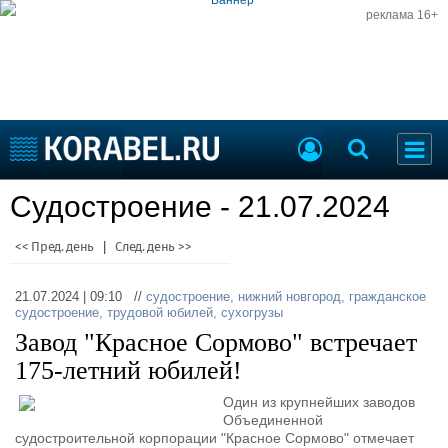
реклама 16+
Судостроение
Судостроение - 21.07.2024
Судоходство
Судоремонт
События
<< Пред. день
|
След. день >>
Пресс-релизы
Порты
Рыболовство
21.07.2024 | 09:10 //
судостроение
,
нижний новгород
,
гражданское
ВМФ
судостроение
,
трудовой юбилей
,
сухогрузы
Образование
Завод "Красное Сормово" встречает
Яхты и катера
Еще
175-летний юбилей!
Судостроение
Торговая площадка
Один из крупнейших заводов
Объединенной
Пульс
Доска объявлений
судостроительной корпорации "Красное Сормово" отмечает