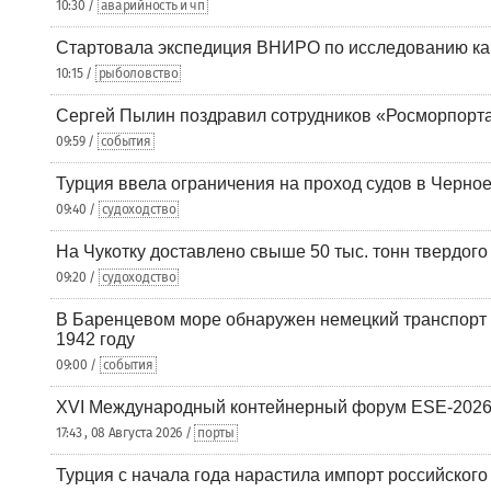
10:30 /
аварийность и чп
Стартовала экспедиция ВНИРО по исследованию ка
10:15 /
рыболовство
Сергей Пылин поздравил сотрудников «Росморпорта
09:59 /
события
Турция ввела ограничения на проход судов в Черно
09:40 /
судоходство
На Чукотку доставлено свыше 50 тыс. тонн твердого
09:20 /
судоходство
В Баренцевом море обнаружен немецкий транспорт 
1942 году
09:00 /
события
XVI Международный контейнерный форум ESE-2026
17:43 , 08 Августа 2026 /
порты
Турция с начала года нарастила импорт российского