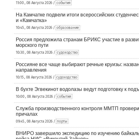
11:00 , 08 Августа 2026 /
события
На Камчатке подвели итоги всероссийских студенче
и «Камчатка»
10:45 , 08 Августа 2026 /
образование
Россия предложила странам БРИКС участие в разв
морского пути
10:30 , 08 Августа 2026 /
судоходство
Россияне все чаще выбирают речные круизы: назв
направления
10:15 , 08 Августа 2026 /
судоходство
В бухте Эгвекинот водолазы ведут подготовку к под
10:00 , 08 Августа 2026 /
события
Служба производственного контроля ММТП провери
причалах
09:45 , 08 Августа 2026 /
порты
ВНИРО завершило экспедицию по изучению байкальс
рейса НИС «Викентий Зайцев»