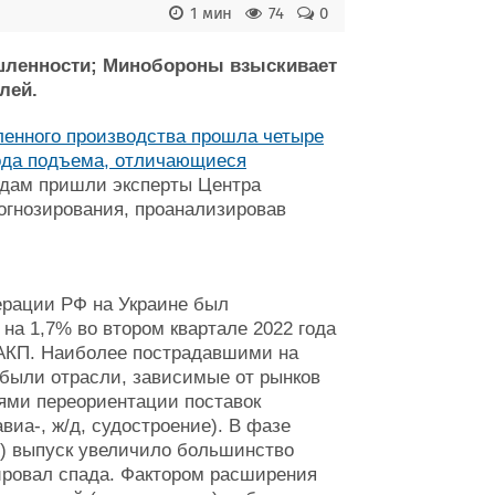
1 мин
74
0
шленности; Минобороны взыскивает
лей.
ленного производства прошла четыре
ода подъема, отличающиеся
дам пришли эксперты Центра
рогнозирования, проанализировав
ерации РФ на Украине был
на 1,7% во втором квартале 2022 года
МАКП. Наиболее пострадавшими на
 были отрасли, зависимые от рынков
ями переориентации поставок
виа-, ж/д, судостроение). В фазе
о) выпуск увеличило большинство
ировал спада. Фактором расширения