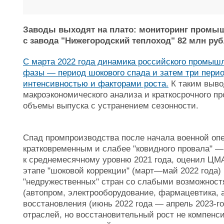
Заводы выходят на плато: мониторинг промы
с завода "Нижегородский теплоход" 82 млн руб
С марта 2022 года динамика российского промыш
фазы — период шокового спада и затем три пери
интенсивностью и факторами роста.
К таким выво
макроэкономического анализа и краткосрочного п
объемы выпуска с устранением сезонности.
Спад промпроизводства после начала военной оп
кратковременным и слабее "ковидного провала" — 
к среднемесячному уровню 2021 года, оценил Ц
этапе "шоковой коррекции" (март—май 2022 года)
"недружественных" стран со слабыми возможност
(автопром, электрооборудование, фармацевтика, а
восстановления (июнь 2022 года — апрель 2023-г
отраслей, но восстановительный рост не компенс