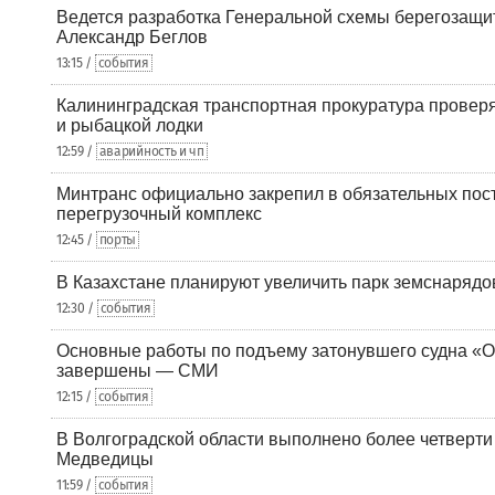
Ведется разработка Генеральной схемы берегозащи
Александр Беглов
13:15 /
события
Калининградская транспортная прокуратура проверя
и рыбацкой лодки
12:59 /
аварийность и чп
Минтранс официально закрепил в обязательных пос
перегрузочный комплекс
12:45 /
порты
В Казахстане планируют увеличить парк земснарядо
12:30 /
события
Основные работы по подъему затонувшего судна «О
завершены — СМИ
12:15 /
события
В Волгоградской области выполнено более четверти 
Медведицы
11:59 /
события