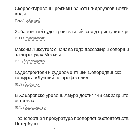
Скорректированы режимы работы гидроузлов Волги 
воды
11:45 /
события
Хабаровский судостроительный завод приступил к р
11:30 /
судоремонт
Максим Ликсутов: с начала года пассажиры соверши
электросудах Москвы
11:15 /
судоходство
Судостроители и судоремонтники Северодвинска — в
конкурса «Лучший по профессии»
10:59 /
события
В Хабаровске уровень Амура достиг 448 см: закрыто
островах
10:45 /
судоходство
Транспортная прокуратура проверяет обстоятельства
Петербурге