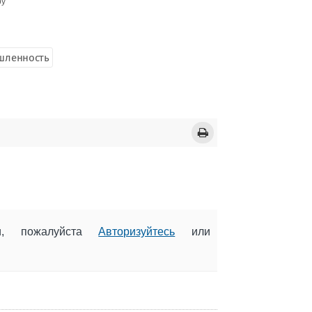
ру
шленность
ии, пожалуйста
Авторизуйтесь
или