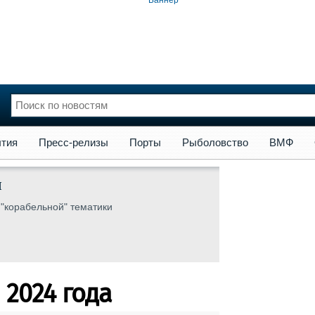
сс-релизы
Порты
Рыболовство
ВМФ
Образование
Яхт
тия
Пресс-релизы
Порты
Рыболовство
ВМФ
нции
Флот
и и семинары
Галерея флота
ы
и
Форум
"корабельной" тематики
Отзывы
Все службы
 2024 года