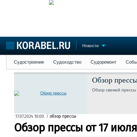
Новости
Судостроение
Судоходство
Судоремонт
События
Пре
Судостроение
Судоходство
Судоремонт
Собы
Судостроение
Торговая площадка
Конфере
Пульс
Доска объявлений
Выставк
Обзор пресс
Новости
Продажа флота
Личност
Обзор свежей прессы 
Компании
Оборудование
Словарь
Репутация
Изделия
Работа
Материалы
Крюинг
Услуги
17.07.2024 10:00
/
обзор прессы
Журнал
Обзор прессы от 17 июля
Реклама