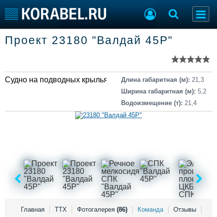
Список судов
Проект 23180 "Валдай 45Р"
Тип судна
Добавить судно
Добавить проект
Последние 100
Судно на подводных крыльях
Длина габаритная (м):
21,3
Судостроение
Торговая площадка
Ширина габаритная (м):
5,2
Пульс
Доска объявлений
Водоизмещение (т):
21,4
Новости
Продажа флота
Компании
Оборудование
Репутация
Изделия
Работа
Материалы
Крюинг
Услуги
Журнал
Реклама
Конференции
Флот
Главная
ТТХ
Фотогалерея
(86)
Команда
Отзывы