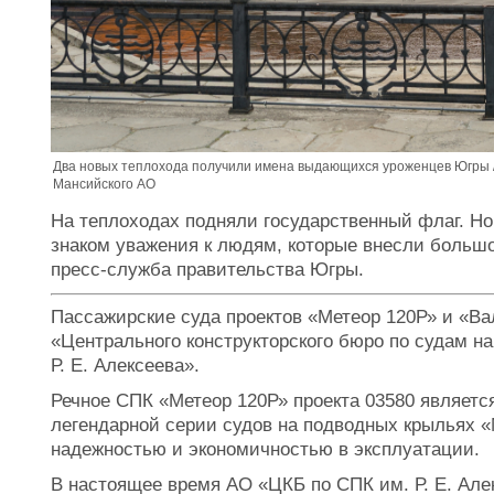
Два новых теплохода получили имена выдающихся уроженцев Югры /
Мансийского АО
На теплоходах подняли государственный флаг. Но
знаком уважения к людям, которые внесли большо
пресс-служба правительства Югры.
Пассажирские суда проектов «Метеор 120Р» и «В
«Центрального конструкторского бюро по судам н
Р. Е. Алексеева».
Речное СПК «Метеор 120Р» проекта 03580 являет
легендарной серии судов на подводных крыльях 
надежностью и экономичностью в эксплуатации.
В настоящее время АО «ЦКБ по СПК им. Р. Е. Але