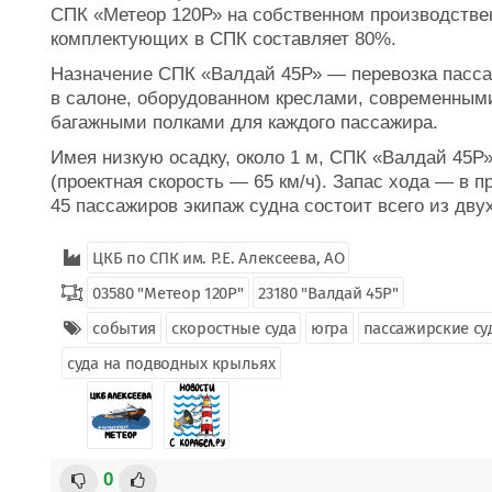
СПК «Метеор 120Р» на собственном производстве
комплектующих в СПК составляет 80%.
Назначение СПК «Валдай 45Р» — перевозка пассаж
в салоне, оборудованном креслами, современным
багажными полками для каждого пассажира.
Имея низкую осадку, около 1 м, СПК «Валдай 45Р»
(проектная скорость — 65 км/ч). Запас хода — в 
45 пассажиров экипаж судна состоит всего из двух
ЦКБ по СПК им. Р.Е. Алексеева, АО
03580 "Метеор 120Р"
23180 "Валдай 45Р"
события
скоростные суда
югра
пассажирские су
суда на подводных крыльях
0