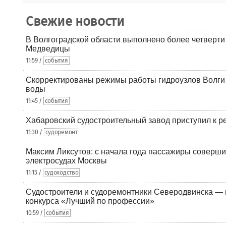
Свежие новости
В Волгоградской области выполнено более четверти 
Медведицы
11:59 /
события
Скорректированы режимы работы гидроузлов Волги 
воды
11:45 /
события
Хабаровский судостроительный завод приступил к р
11:30 /
судоремонт
Максим Ликсутов: с начала года пассажиры соверши
электросудах Москвы
11:15 /
судоходство
Судостроители и судоремонтники Северодвинска — в
конкурса «Лучший по профессии»
10:59 /
события