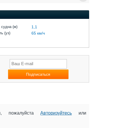
 судна (м)
1,1
ь (уз)
65 км/ч
ии, пожалуйста
Авторизуйтесь
или