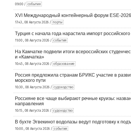
09:00 /
события
XVI Международный контейнерный форум ESE-2026
17:43 , 08 Августа 2026 /
порты
Турция с начала года нарастила импорт российского
11:00 , 08 Августа 2026 /
события
На Камчатке подвели итоги всероссийских студенче
и «Камчатка»
10:45 , 08 Августа 2026 /
образование
Россия предложила странам БРИКС участие в разв
морского пути
10:30 , 08 Августа 2026 /
судоходство
Россияне все чаще выбирают речные круизы: назв
направления
10:15 , 08 Августа 2026 /
судоходство
В бухте Эгвекинот водолазы ведут подготовку к под
10:00 , 08 Августа 2026 /
события