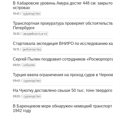
В Хабаровске уровень Амура достиг 448 см: закрыто
островах
10:45 /
судоходство
Транспортная прокуратура проверяет обстоятельства
Петербурге
10:30 /
аварийность и чп
Стартовала экспедиция ВНИРО по исследованию ка
10:15 /
рыболовство
Сергей Пылин поздравил сотрудников «Росморпорта
09:59 /
события
Турция ввела ограничения на проход судов в Черно
09:40 /
судоходство
На Чукотку доставлено свыше 50 тыс. тонн твердого
09:20 /
судоходство
В Баренцевом море обнаружен немецкий транспорт 
1942 году