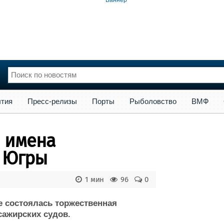
сс-релизы
Порты
Рыболовство
ВМФ
Образование
Яхт
тия
Пресс-релизы
Порты
Рыболовство
ВМФ
нции
Флот
и и семинары
Галерея флота
и имена
и
Форум
Отзывы
 Югры
Все службы
1 мин
96
0
е состоялась торжественная
сажирских судов.