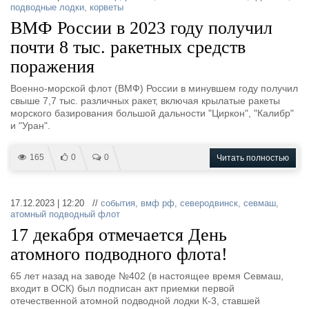
подводные лодки
,
корветы
ВМФ России в 2023 году получил
почти 8 тыс. ракетных средств
поражения
Военно-морской флот (ВМФ) России в минувшем году получил
свыше 7,7 тыс. различных ракет, включая крылатые ракеты
морского базирования большой дальности "Циркон", "Калибр"
и "Уран".
165
0
0
Читать полностью
17.12.2023 | 12:20 //
события
,
вмф рф
,
северодвинск
,
севмаш
,
атомный подводный флот
17 декабря отмечается День
атомного подводного флота!
65 лет назад на заводе №402 (в настоящее время Севмаш,
входит в ОСК) был подписан акт приемки первой
отечественной атомной подводной лодки К-3, ставшей