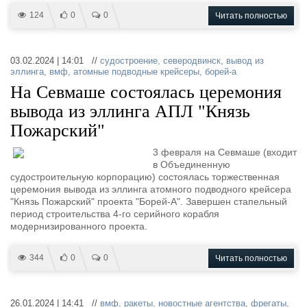
124
0
0
Читать полностью
03.02.2024 | 14:01 //
судостроение
,
северодвинск
,
вывод из
эллинга
,
вмф
,
атомные подводные крейсеры
,
борей-а
На Севмаше состоялась церемония
вывода из эллинга АПЛ "Князь
Пожарский"
3 февраля на Севмаше (входит
в Объединенную
судостроительную корпорацию) состоялась торжественная
церемония вывода из эллинга атомного подводного крейсера
"Князь Пожарский" проекта "Борей-А". Завершен стапельный
период строительства 4-го серийного корабля
модернизированного проекта.
344
0
0
Читать полностью
26.01.2024 | 14:41 //
вмф
,
ракеты
,
новостные агентства
,
фрегаты
,