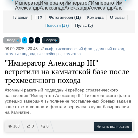
Выставки и семинары
Галерея флота
Личности
Форум
Словарь
Отзывы
Главная
ТТХ
Фотогалерея
(11)
Команда
Отзывы
Все службы
Новости
(37)
Пульс
(5)
Назад
1
2
3
Вперед
08.09.2025 | 20:45 //
вмф
,
тихоокеанский флот
,
дальний поход
,
атомные подводные крейсеры
,
камчатка
"Император Александр III"
встретили на камчатской базе после
трехмесячного похода
Атомный ракетный подводный крейсер стратегического
назначения "Император Александр III" Тихоокеанского флота
успешно завершил выполнение поставленных боевых задач в
зоне ответственности флота и вернулся в пункт базирования
на Камчатке.
103
0
0
Читать полностью