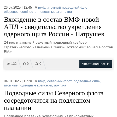
26.07.2025 | 12:45 //
вмф
,
атомный подводный флот
,
обороноспособность
,
новостные агентства
Вхождение в состав ВМФ новой
АПЛ - свидетельство укрепления
ядерного щита России - Патрушев
24 июля атомный ракетный подводный крейсер
стратегического назначения "Князь Пожарский" вошел в состав
ВМф.
132
0
0
Читать полностью
04.01.2025 | 12:20 //
вмф
,
северный флот
,
подводные силы
,
атомные подводные крейсеры
,
арктика
Подводные силы Северного флота
сосредоточатся на подледном
плавании
Подледное плавание будет одним из приоритетных