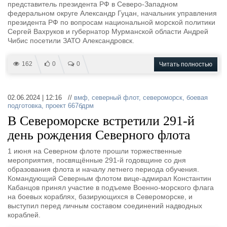
представитель президента РФ в Северо-Западном
федеральном округе Александр Гуцан, начальник управления
президента РФ по вопросам национальной морской политики
Сергей Вахруков и губернатор Мурманской области Андрей
Чибис посетили ЗАТО Александровск.
162
0
0
Читать полностью
02.06.2024 | 12:16 //
вмф
,
северный флот
,
североморск
,
боевая
подготовка
,
проект 667бдрм
В Североморске встретили 291-й
день рождения Северного флота
1 июня на Северном флоте прошли торжественные
мероприятия, посвящённые 291-й годовщине со дня
образования флота и началу летнего периода обучения.
Командующий Северным флотом вице-адмирал Константин
Кабанцов принял участие в подъеме Военно-морского флага
на боевых кораблях, базирующихся в Североморске, и
выступил перед личным составом соединений надводных
кораблей.