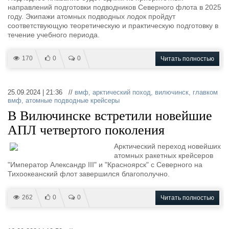
направлений подготовки подводников Северного флота в 2025
году. Экипажи атомных подводных лодок пройдут
соответствующую теоретическую и практическую подготовку в
течение учебного периода.
170
0
0
Читать полностью
25.09.2024 | 21:36 //
вмф
,
арктический поход
,
вилючинск
,
главком
вмф
,
атомные подводные крейсеры
В Вилючинске встретили новейшие
АПЛ четвертого поколения
Арктический переход новейших
атомных ракетных крейсеров
"Император Александр III" и "Красноярск" с Северного на
Тихоокеанский флот завершился благополучно.
262
0
0
Читать полностью