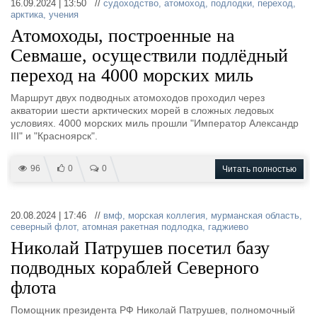
16.09.2024 | 13:50 //
судоходство
,
атомоход
,
подлодки
,
переход
,
арктика
,
учения
Атомоходы, построенные на
Севмаше, осуществили подлёдный
переход на 4000 морских миль
Маршрут двух подводных атомоходов проходил через
акватории шести арктических морей в сложных ледовых
условиях. 4000 морских миль прошли "Император Александр
III" и "Красноярск".
96
0
0
Читать полностью
20.08.2024 | 17:46 //
вмф
,
морская коллегия
,
мурманская область
,
северный флот
,
атомная ракетная подлодка
,
гаджиево
Николай Патрушев посетил базу
подводных кораблей Северного
флота
Помощник президента РФ Николай Патрушев, полномочный