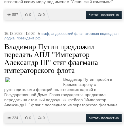
известной всему миру под именем "Ленинский комсомол".
557
0
0
Читать полностью
16.12.2023 | 13:02 //
вмф
,
андреевский флаг
,
атомная подводная
лодка
,
президент рф
Владимир Путин предложил
передать АПЛ "Император
Александр III" стяг флагмана
императорского флота
Владимир Путин провёл в
Кремле встречу с
руководителями фракций политических партий в
Государственной Думе. Глава государства предложил
передать на атомный подводный крейсер "Император
Александр III" флаг с последнего императорского флагмана.
224
0
0
Читать полностью