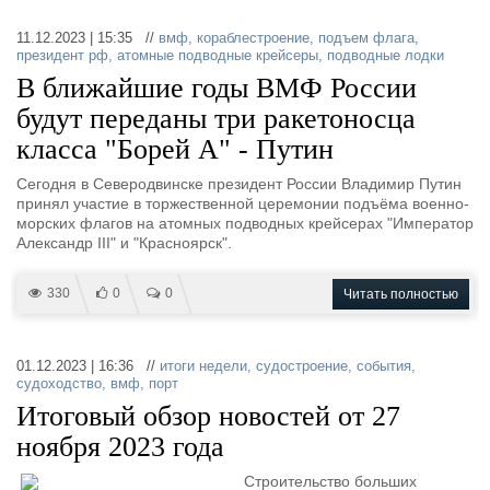
11.12.2023 | 15:35 //
вмф
,
кораблестроение
,
подъем флага
,
президент рф
,
атомные подводные крейсеры
,
подводные лодки
В ближайшие годы ВМФ России
будут переданы три ракетоносца
класса "Борей А" - Путин
Сегодня в Северодвинске президент России Владимир Путин
принял участие в торжественной церемонии подъёма военно-
морских флагов на атомных подводных крейсерах "Император
Александр III" и "Красноярск".
330
0
0
Читать полностью
01.12.2023 | 16:36 //
итоги недели
,
судостроение
,
события
,
судоходство
,
вмф
,
порт
Итоговый обзор новостей от 27
ноября 2023 года
Строительство больших