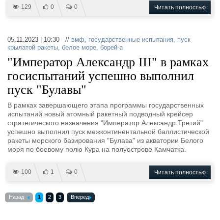
129
0
0
Читать полностью
05.11.2023 | 10:30 //
вмф
,
государственные испытания
,
пуск
крылатой ракеты
,
белое море
,
борей-а
"Император Александр III" в рамках
госиспытаний успешно выполнил
пуск "Булавы"
В рамках завершающего этапа программы государственных
испытаний новый атомный ракетный подводный крейсер
стратегического назначения "Император Александр Третий"
успешно выполнил пуск межконтинентальной баллистической
ракеты морского базирования "Булава" из акватории Белого
моря по боевому полю Кура на полуострове Камчатка.
100
1
0
Читать полностью
Назад
1
2
3
Вперед