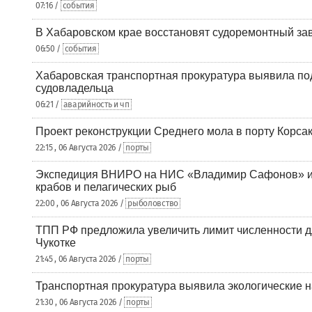
07:16 /
события
В Хабаровском крае восстановят судоремонтный за
06:50 /
события
Хабаровская транспортная прокуратура выявила по
судовладельца
06:21 /
аварийность и чп
Проект реконструкции Среднего мола в порту Корса
22:15 , 06 Августа 2026 /
порты
Экспедиция ВНИРО на НИС «Владимир Сафонов» и
крабов и пелагических рыб
22:00 , 06 Августа 2026 /
рыболовство
ТПП РФ предложила увеличить лимит численности д
Чукотке
21:45 , 06 Августа 2026 /
порты
Транспортная прокуратура выявила экологические 
21:30 , 06 Августа 2026 /
порты