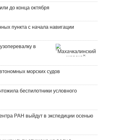
или до конца октября
ных пункта с начала навигации
узоперевалку в
втономных морских судов
чтожила беспилотники условного
центра РАН выйдут в экспедиции осенью