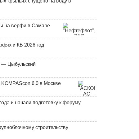
ых крыльях спущено на воду в
ны на верфи в Самаре
фях и КБ 2026 год
у — Цыбульский
 KOMPAScon 6.0 в Москве
года и начали подготовку к форуму
рупноблочному строительству