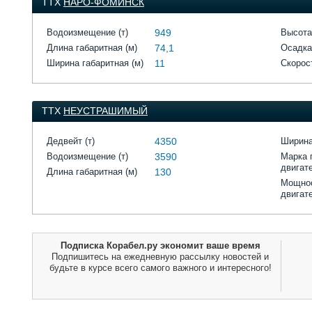
ТТХ
НАРО-ФОМИНСК
Водоизмещение (т)
949
Высота
Длина габаритная (м)
74,1
Осадка
Ширина габаритная (м)
11
Скорост
ТТХ
НЕУСТРАШИМЫЙ
Дедвейт (т)
4350
Ширина
Водоизмещение (т)
3590
Марка 
двигат
Длина габаритная (м)
130
Мощнос
двигат
Подписка Корабел.ру экономит ваше время
Подпишитесь на ежедневную рассылку новостей и
будьте в курсе всего самого важного и интересного!