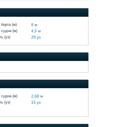
 борта (м)
8 м
 судна (м)
4,5 м
ь (уз)
29 уз
 судна (м)
2,68 м
ь (уз)
15 уз