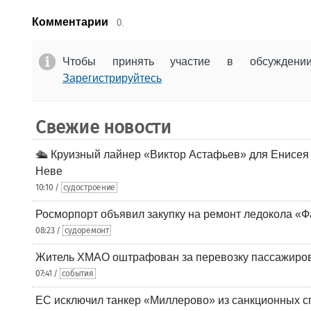
Комментарии
0.
Чтобы принять участие в обсужден
Зарегистрируйтесь
Свежие новости
🛳️ Круизный лайнер «Виктор Астафьев» для Енисея
Неве
10:10 /
судостроение
Росморпорт объявил закупку на ремонт ледокола «Ф
08:23 /
судоремонт
Житель ХМАО оштрафован за перевозку пассажиров 
07:41 /
события
ЕС исключил танкер «Миллерово» из санкционных с