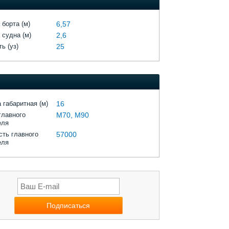
 борта (м)
6,57
 судна (м)
2,6
ь (уз)
25
 габаритная (м)
16
главного
М70, М90
еля
ть главного
57000
еля