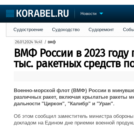
Новости
Судостроение
Судоходство
Судоремонт
События
Пре
Судостроение
Судоходство
Судоремонт
Собы
Судостроение
Торговая площадка
Конфере
26.01.2024 14:41
/
вмф
Пульс
Доска объявлений
Выставк
ВМФ России в 2023 году 
Новости
Продажа флота
Личност
Компании
Оборудование
Словарь
тыс. ракетных средств 
Репутация
Изделия
Работа
Материалы
Крюинг
Услуги
Журнал
Военно-морской флот (ВМФ) России в минувше
Реклама
различных ракет, включая крылатые ракеты м
дальности "Циркон", "Калибр" и "Уран".
Об этом сообщил заместитель министра обороны 
докладом на Едином дне приемки военной продук