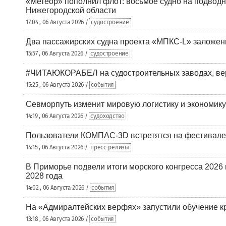
«Метеор» пополнил флот: восьмое судно на подводн
Нижегородской области
17:04 , 06 Августа 2026 /
судостроение
Два пассажирских судна проекта «МПКС-L» заложе
15:57 , 06 Августа 2026 /
судостроение
#ЧИТАЮКОРАБЕЛ на судостроительных заводах, вер
15:25 , 06 Августа 2026 /
события
Севморпуть изменит мировую логистику и экономик
14:19 , 06 Августа 2026 /
судоходство
Пользователи КОМПАС-3D встретятся на фестивале
14:15 , 06 Августа 2026 /
пресс-релизы
В Приморье подвели итоги морского конгресса 2026 
2028 года
14:02 , 06 Августа 2026 /
события
На «Адмиралтейских верфях» запустили обучение к
13:18 , 06 Августа 2026 /
события