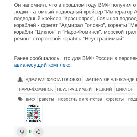
Он напомнил, что в прошлом году ВМФ получил о
лодки - атомный подводный крейсер "Император А
подводный крейсер "Красноярск", большая подвод
кораблей - фрегат "Адмирал Головко", корветы "М
корабли "Циклон" и "Наро-Фоминск", морской тра
ремонт сторожевой корабль "Неустрашимый".
Ранее сообщалось, что для ВМФ России в перспе
авианесущий комплекс
.
АДМИРАЛ ФЛОТА ГОЛОВКО
ИМПЕРАТОР АЛЕКСАНДР II
НАРО-ФОМИНСК
НЕУСТРАШИМЫЙ
РЕЗКИЙ
ЦИКЛОН
вмф
ракеты
новостные агентства
фрегаты
под
0