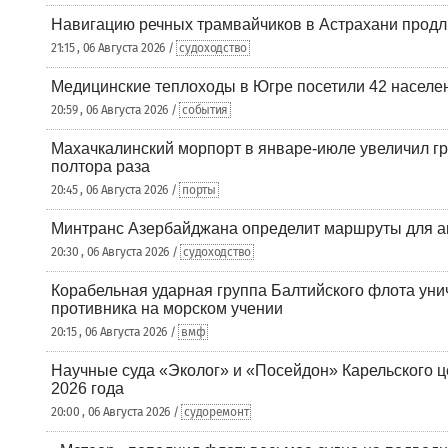
Навигацию речных трамвайчиков в Астрахани продл
21:15 , 06 Августа 2026 /
судоходство
Медицинские теплоходы в Югре посетили 42 населен
20:59 , 06 Августа 2026 /
события
Махачкалинский морпорт в январе-июле увеличил гр
полтора раза
20:45 , 06 Августа 2026 /
порты
Минтранс Азербайджана определит маршруты для а
20:30 , 06 Августа 2026 /
судоходство
Корабельная ударная группа Балтийского флота уни
противника на морском учении
20:15 , 06 Августа 2026 /
вмф
Научные суда «Эколог» и «Посейдон» Карельского 
2026 года
20:00 , 06 Августа 2026 /
судоремонт