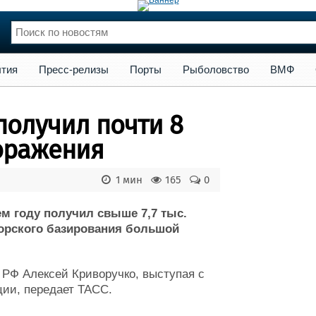
сс-релизы
Порты
Рыболовство
ВМФ
Образование
Яхт
тия
Пресс-релизы
Порты
Рыболовство
ВМФ
нции
Флот
и и семинары
Галерея флота
получил почти 8
и
Форум
Отзывы
поражения
Все службы
1 мин
165
0
м году получил свыше 7,7 тыс.
орского базирования большой
РФ Алексей Криворучко, выступая с
ции, передает ТАСС.