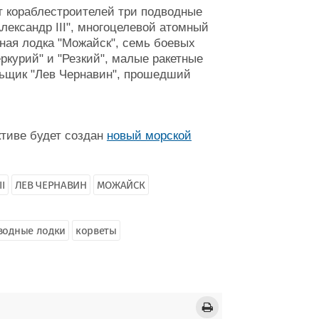
т кораблестроителей три подводные
лександр III", многоцелевой атомный
ная лодка "Можайск", семь боевых
еркурий" и "Резкий", малые ракетные
льщик "Лев Чернавин", прошедший
ктиве будет создан
новый морской
I
ЛЕВ ЧЕРНАВИН
МОЖАЙСК
водные лодки
корветы