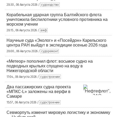
20:30 , 06 Августа 2026 /
судоходство
Корабельная ударная группа Балтийского флота
уничтожила беспилотники условного противника на
морском учении
20:15 , 06 Августа 2026 /
вмф
Научные суда «Эколог» и «Посейдон» Карельского
центра РАН выйдут в экспедиции осенью 2026 года
20:00 , 06 Августа 2026 /
судоремонт
«Метеор» пополнил флот: восьмое судно на
подводных крыльях спущено на воду в
Нижегородской области
17:04 , 06 Августа 2026 /
судостроение
Два пассажирских судна проекта
«МПКС-L» заложены на верфи в
Самаре
15:57 , 06 Августа 2026 /
судостроение
Севморпуть изменит мировую логистику и экономику