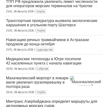
ТПП РФ предложила увеличить лимит численности
для операторов морских терминалов на Чукотке
21:45 , 06 Августа 2026 /
порты
Транспортная прокуратура выявила экологические
нарушения в угольном порту Шахтерск
21:30 , 06 Августа 2026 /
порты
Навигацию речных трамвайчиков в Астрахани
продлили до конца октября
21:15 , 06 Августа 2026 /
судоходство
Медицинские теплоходы в Югре посетили
42 населенных пункта с начала навигации
20:59 , 06 Августа 2026 /
события
Махачкалинский морпорт в январе-
июле увеличил грузоперевалку в
полтора раза
20:45 , 06 Августа 2026 /
порты
Минтранс Азербайджана определит маршруты для
автономных морских судов