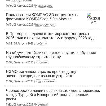
— Цыбульский
14:19 , 06 Августа 2026 /
судоходство
Пользователи КОМПАС-3D встретятся на
фестивале KOMPAScon 6.0 в Москве
14:15 , 06 Августа 2026 /
пресс-релизы
В Приморье подвели итоги морского конгресса
2026 года и начали подготовку к форуму 2028 года
14:02 , 06 Августа 2026 /
события
На «Адмиралтейских верфях» запустили обучение
крупноблочному строительству
13:18 , 06 Августа 2026 /
события
НЭМО: заглянем в цех по производству
электрораспределительных устройств
13:10 , 06 Августа 2026 /
судостроение
Черноморские линии повысили стоимость перевозок
между Турцией и Новороссийском за военные
риски
11:32 , 06 Августа 2026 /
события