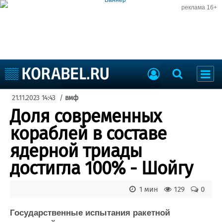
реклама 16+
Судостроение
21.11.2023 14:43
/
вмф
Судоходство
Судоремонт
Доля современных
События
Пресс-релизы
кораблей в составе
Порты
Рыболовство
ядерной триады
ВМФ
Образование
достигла 100% - Шойгу
Яхты и катера
Еще
1 мин
129
0
Судостроение
Торговая площадка
Пульс
Доска объявлений
Государственные испытания ракетной