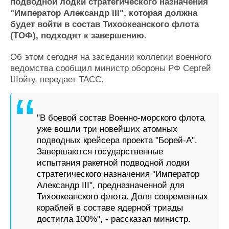
Новости
Продажа флота
подводной лодки стратегического назначения
"Император Александр III", которая должна
Компании
Оборудование
будет войти в состав Тихоокеанского флота
Репутация
Изделия
(ТОФ), подходят к завершению.
Работа
Материалы
Крюинг
Услуги
Об этом сегодня на заседании коллегии военного
Журнал
ведомства сообщил министр обороны РФ Сергей
Реклама
Шойгу, передает ТАСС.
Конференции
Флот
"В боевой состав Военно-морского флота
Выставки и семинары
Галерея флота
уже вошли три новейших атомных
Личности
Форум
подводных крейсера проекта "Борей-А".
Словарь
Отзывы
Завершаются государственные
Все службы
испытания ракетной подводной лодки
стратегического назначения "Император
Александр III", предназначенной для
Тихоокеанского флота. Доля современных
кораблей в составе ядерной триады
достигла 100%", - рассказал министр.