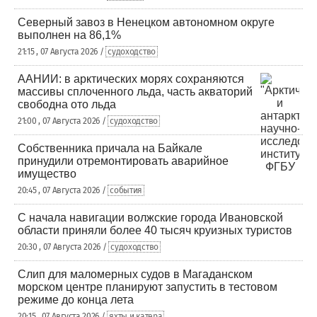
Северный завоз в Ненецком автономном округе
выполнен на 86,1%
21:15 , 07 Августа 2026 /
судоходство
ААНИИ: в арктических морях сохраняются
массивы сплоченного льда, часть акваторий
свободна ото льда
21:00 , 07 Августа 2026 /
судоходство
Собственника причала на Байкале
принудили отремонтировать аварийное
имущество
20:45 , 07 Августа 2026 /
события
С начала навигации волжские города Ивановской
области приняли более 40 тысяч круизных туристов
20:30 , 07 Августа 2026 /
судоходство
Слип для маломерных судов в Магаданском
морском центре планируют запустить в тестовом
режиме до конца лета
20:15 , 07 Августа 2026 /
яхты и катера