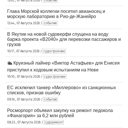
13:02 , 07 Августа 2026 /
события
Глава Морской коллегии посетил авианосец и
морскую лабораторию в Рио-де-Жанейро
12:44 , 07 Августа 2026 /
события
В Якутии на новой судоверфи спущена на воду
баржа проекта «В2040» для перевозки пассажиров и
грузов
10:17 , 07 Августа 2026 /
судостроение
🛳️ Круизный лайнер «Виктор Астафьев» для Енисея
приступил к ходовым испытаниям на Неве
10:10 , 07 Августа 2026 /
судостроение
ЕС исключил танкер «Миллерово» из санкционных
списков, признав ошибку
09:16 , 07 Августа 2026 /
события
Росморпорт объявил закупку на ремонт ледокола
«Фанагория» за 6,2 млн рублей
08:23 , 07 Августа 2026 /
судоремонт