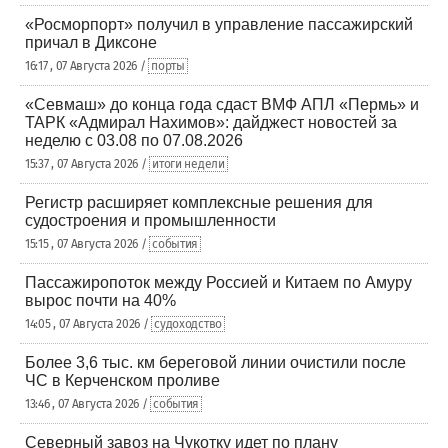
«Росморпорт» получил в управление пассажирский
причал в Диксоне
16:17 , 07 Августа 2026 /
порты
«Севмаш» до конца года сдаст ВМФ АПЛ «Пермь» и
ТАРК «Адмирал Нахимов»: дайджест новостей за
неделю с 03.08 по 07.08.2026
15:37 , 07 Августа 2026 /
итоги недели
Регистр расширяет комплексные решения для
судостроения и промышленности
15:15 , 07 Августа 2026 /
события
Пассажиропоток между Россией и Китаем по Амуру
вырос почти на 40%
14:05 , 07 Августа 2026 /
судоходство
Более 3,6 тыс. км береговой линии очистили после
ЧС в Керченском проливе
13:46 , 07 Августа 2026 /
события
Северный завоз на Чукотку идет по плану