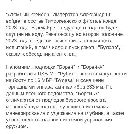
Журнал
Реклама
"Атомный крейсер "Император Александр III"
войдет в состав Тихоокеанского флота в конце
2023 года. В декабре следующего года он будет
Конференции
Флот
спущен на воду. Ракетоносцу во второй половине
Выставки и семинары
Галерея флота
2023 года предстоит выполнить полный цикл
Личности
Форум
испытаний, в том числе и пуск ракеты "Булава", -
Словарь
Отзывы
сказал собеседник агентства.
Все службы
Напомним, подлодки "Борей" и "Борей-А"
разработаны ЦКБ МТ "Рубин", все они могут нести
на борту по 16 МБР "Булава" и оснащены
торпедными аппаратами калибра 533 мм. По
данным военного ведомства, "Бореи-А"
отличаются от подлодок базового проекта
меньшей шумностью, лучшими системами
маневрирования и удержания на глубине, а также
усовершенствованной системой управления
оружием.