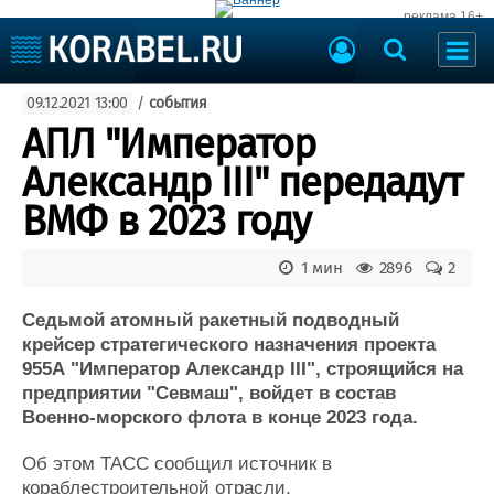
реклама 16+
Судостроение
09.12.2021 13:00
/
события
Судоходство
Судоремонт
АПЛ "Император
События
Пресс-релизы
Александр III" передадут
Порты
Рыболовство
ВМФ в 2023 году
ВМФ
Образование
Яхты и катера
1 мин
2896
2
Еще
Седьмой атомный ракетный подводный
Судостроение
Торговая площадка
крейсер стратегического назначения проекта
Пульс
Доска объявлений
955А "Император Александр III", строящийся на
Новости
Продажа флота
предприятии "Севмаш", войдет в состав
Компании
Оборудование
Военно-морского флота в конце 2023 года.
Репутация
Изделия
Работа
Материалы
Об этом ТАСС сообщил источник в
Крюинг
Услуги
кораблестроительной отрасли.