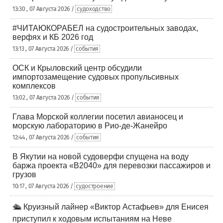
13:30 , 07 Августа 2026 /
судоходство
#ЧИТАЮКОРАБЕЛ на судостроительных заводах,
верфях и КБ 2026 год
13:13 , 07 Августа 2026 /
события
ОСК и Крыловский центр обсудили
импортозамещение судовых пропульсивных
комплексов
13:02 , 07 Августа 2026 /
события
Глава Морской коллегии посетил авианосец и
морскую лабораторию в Рио-де-Жанейро
12:44 , 07 Августа 2026 /
события
В Якутии на новой судоверфи спущена на воду
баржа проекта «В2040» для перевозки пассажиров и
грузов
10:17 , 07 Августа 2026 /
судостроение
🛳️ Круизный лайнер «Виктор Астафьев» для Енисея
приступил к ходовым испытаниям на Неве