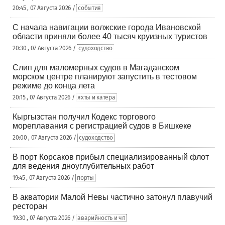
20:45 , 07 Августа 2026 /
события
С начала навигации волжские города Ивановской
области приняли более 40 тысяч круизных туристов
20:30 , 07 Августа 2026 /
судоходство
Слип для маломерных судов в Магаданском
морском центре планируют запустить в тестовом
режиме до конца лета
20:15 , 07 Августа 2026 /
яхты и катера
Кыргызстан получил Кодекс торгового
мореплавания с регистрацией судов в Бишкеке
20:00 , 07 Августа 2026 /
судоходство
В порт Корсаков прибыл специализированный флот
для ведения дноуглубительных работ
19:45 , 07 Августа 2026 /
порты
В акватории Малой Невы частично затонул плавучий
ресторан
19:30 , 07 Августа 2026 /
аварийность и чп