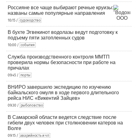
Россияне все чаще выбирают речные круизы:
названы самые популярные направления
10:15 /
судоходство
В бухте Эгвекинот водолазы ведут подготовку к
подъему пяти затопленных судов
10:00 /
события
Служба производственного контроля ММТП
проверила нормы безопасности при работе на
причалах
09:45 /
порты
ВНИРО завершило экспедицию по изучению
байкальского омуля в ходе первого длительного
рейса НИС «Викентий Зайцев»
09:30 /
рыболовство
В Самарской области ведется следствие после
гибели двух человек при столкновении катеров на
Волге
09:15 /
аварийность и чп