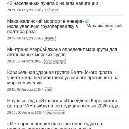
42 населенных пункта с начала навигации
20:59 , 06 Августа 2026 /
события
Махачкалинский морпорт в январе-
июле увеличил грузоперевалку в
полтора раза
20:45 , 06 Августа 2026 /
порты
Минтранс Азербайджана определит маршруты для
автономных морских судов
20:30 , 06 Августа 2026 /
судоходство
Корабельная ударная группа Балтийского флота
уничтожила беспилотники условного противника на
морском учении
20:15 , 06 Августа 2026 /
вмф
Научные суда «Эколог» и «Посейдон» Карельского
центра РАН выйдут в экспедиции осенью 2026 года
20:00 , 06 Августа 2026 /
судоремонт
«Метеор» пополнил флот: восьмое судно на
подводных крыльях спущено на воду в