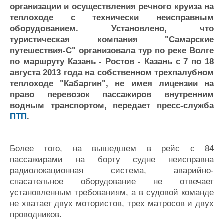
организации и осуществления речного круиза на
Журнал
теплоходе с технически неисправным
Реклама
оборудованием. Установлено, что
туристическая компания "Самарские
путешествия-С" организовала тур по реке Волге
Конференции
Флот
по маршруту Казань - Ростов - Казань с 7 по 18
Выставки и семинары
Галерея флота
августа 2013 года на собственном трехпалубном
Личности
Форум
теплоходе "Кабаргин", не имея лицензии на
Словарь
Отзывы
право перевозок пассажиров внутренним
Все службы
водным транспортом, передает пресс-служба
ПТП
.
Более того, на вышедшем в рейс с 84
пассажирами на борту судне неисправна
радиолокационная система, аварийно-
спасательное оборудование не отвечает
установленным требованиям, а в судовой команде
не хватает двух мотористов, трех матросов и двух
проводников.