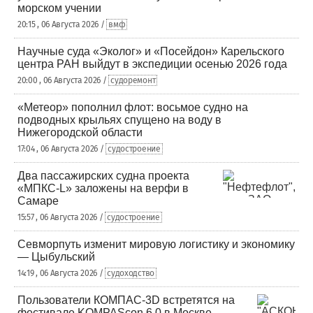
морском учении
20:15 , 06 Августа 2026 /
вмф
Научные суда «Эколог» и «Посейдон» Карельского
центра РАН выйдут в экспедиции осенью 2026 года
20:00 , 06 Августа 2026 /
судоремонт
«Метеор» пополнил флот: восьмое судно на
подводных крыльях спущено на воду в
Нижегородской области
17:04 , 06 Августа 2026 /
судостроение
Два пассажирских судна проекта
«МПКС-L» заложены на верфи в
Самаре
15:57 , 06 Августа 2026 /
судостроение
Севморпуть изменит мировую логистику и экономику
— Цыбульский
14:19 , 06 Августа 2026 /
судоходство
Пользователи КОМПАС-3D встретятся на
фестивале KOMPAScon 6.0 в Москве