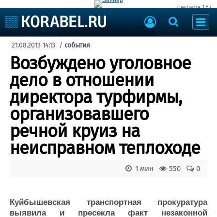
реклама 16+
Судостроение
21.08.2013 14:13
/
события
Судоходство
Судоремонт
Возбуждено уголовное
События
Пресс-релизы
дело в отношении
Порты
Рыболовство
директора турфирмы,
ВМФ
Образование
организовавшего
Яхты и катера
Еще
речной круиз на
неисправном теплоходе
Судостроение
Торговая площадка
Пульс
Доска объявлений
Новости
Продажа флота
1 мин
550
0
Компании
Оборудование
Репутация
Изделия
Куйбышевская транспортная прокуратура
Работа
Материалы
выявила и пресекла факт незаконной
Крюинг
Услуги