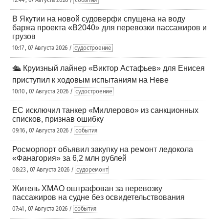
12:44 , 07 Августа 2026 /
события
В Якутии на новой судоверфи спущена на воду
баржа проекта «В2040» для перевозки пассажиров и
грузов
10:17 , 07 Августа 2026 /
судостроение
🛳️ Круизный лайнер «Виктор Астафьев» для Енисея
приступил к ходовым испытаниям на Неве
10:10 , 07 Августа 2026 /
судостроение
ЕС исключил танкер «Миллерово» из санкционных
списков, признав ошибку
09:16 , 07 Августа 2026 /
события
Росморпорт объявил закупку на ремонт ледокола
«Фанагория» за 6,2 млн рублей
08:23 , 07 Августа 2026 /
судоремонт
Житель ХМАО оштрафован за перевозку
пассажиров на судне без освидетельствования
07:41 , 07 Августа 2026 /
события