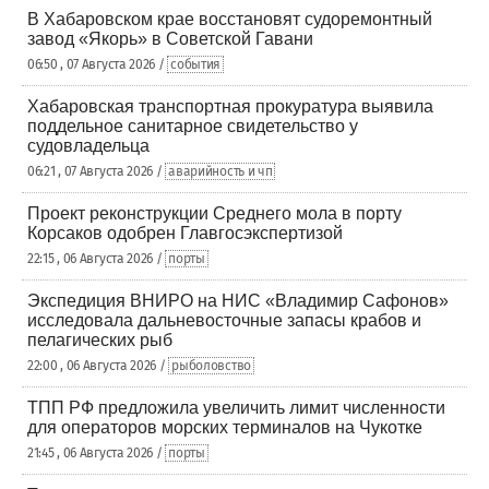
В Хабаровском крае восстановят судоремонтный
завод «Якорь» в Советской Гавани
06:50 , 07 Августа 2026 /
события
Хабаровская транспортная прокуратура выявила
поддельное санитарное свидетельство у
судовладельца
06:21 , 07 Августа 2026 /
аварийность и чп
Проект реконструкции Среднего мола в порту
Корсаков одобрен Главгосэкспертизой
22:15 , 06 Августа 2026 /
порты
Экспедиция ВНИРО на НИС «Владимир Сафонов»
исследовала дальневосточные запасы крабов и
пелагических рыб
22:00 , 06 Августа 2026 /
рыболовство
ТПП РФ предложила увеличить лимит численности
для операторов морских терминалов на Чукотке
21:45 , 06 Августа 2026 /
порты