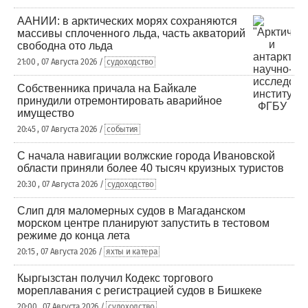
ААНИИ: в арктических морях сохраняются
массивы сплоченного льда, часть акваторий
свободна ото льда
21:00 , 07 Августа 2026 /
судоходство
Собственника причала на Байкале
принудили отремонтировать аварийное
имущество
20:45 , 07 Августа 2026 /
события
С начала навигации волжские города Ивановской
области приняли более 40 тысяч круизных туристов
20:30 , 07 Августа 2026 /
судоходство
Слип для маломерных судов в Магаданском
морском центре планируют запустить в тестовом
режиме до конца лета
20:15 , 07 Августа 2026 /
яхты и катера
Кыргызстан получил Кодекс торгового
мореплавания с регистрацией судов в Бишкеке
20:00 , 07 Августа 2026 /
судоходство