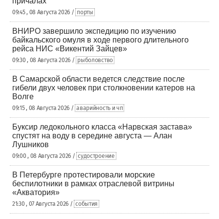
причалах
09:45 , 08 Августа 2026 /
порты
ВНИРО завершило экспедицию по изучению
байкальского омуля в ходе первого длительного
рейса НИС «Викентий Зайцев»
09:30 , 08 Августа 2026 /
рыболовство
В Самарской области ведется следствие после
гибели двух человек при столкновении катеров на
Волге
09:15 , 08 Августа 2026 /
аварийность и чп
Буксир ледокольного класса «Нарвская застава»
спустят на воду в середине августа — Алан
Лушников
09:00 , 08 Августа 2026 /
судостроение
В Петербурге протестировали морские
беспилотники в рамках отраслевой витрины
«Акватория»
21:30 , 07 Августа 2026 /
события