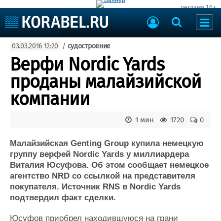
реклама 16+
Судостроение
03.03.2016 12:20
/
судостроение
Судоходство
Судоремонт
Верфи Nordic Yards
События
Пресс-релизы
проданы малайзийской
Порты
Рыболовство
компании
ВМФ
Образование
Яхты и катера
1 мин
1720
0
Еще
Малайзийская Genting Group купила немецкую
Судостроение
Торговая площадка
группу верфей Nordic Yards у миллиардера
Пульс
Доска объявлений
Виталия Юсуфова. Об этом сообщает немецкое
Новости
Продажа флота
агентство NRD со ссылкой на представителя
Компании
Оборудование
покупателя. Источник RNS в Nordic Yards
Репутация
Изделия
подтвердил факт сделки.
Работа
Материалы
Крюинг
Услуги
Юсуфов приобрел находившуюся на грани