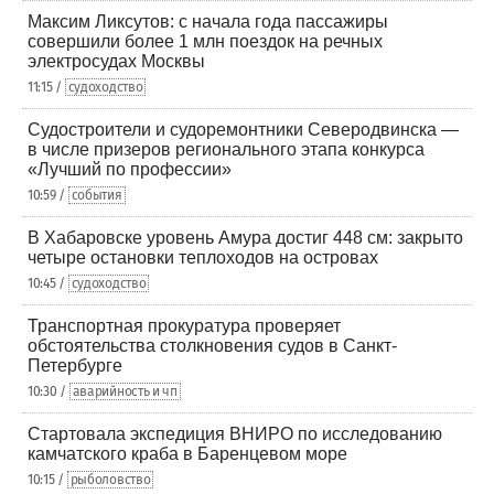
Максим Ликсутов: с начала года пассажиры
совершили более 1 млн поездок на речных
электросудах Москвы
11:15 /
судоходство
Судостроители и судоремонтники Северодвинска —
в числе призеров регионального этапа конкурса
«Лучший по профессии»
10:59 /
события
В Хабаровске уровень Амура достиг 448 см: закрыто
четыре остановки теплоходов на островах
10:45 /
судоходство
Транспортная прокуратура проверяет
обстоятельства столкновения судов в Санкт-
Петербурге
10:30 /
аварийность и чп
Стартовала экспедиция ВНИРО по исследованию
камчатского краба в Баренцевом море
10:15 /
рыболовство