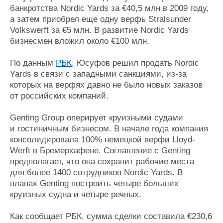
банкротства Nordic Yards за €40,5 млн в 2009 году,
Журнал
а затем приобрел еще одну верфь Stralsunder
Реклама
Volkswerft за €5 млн. В развитие Nordic Yards
бизнесмен вложил около €100 млн.
Конференции
Флот
По данным
РБК
, Юсуфов решил продать Nordic
Выставки и семинары
Галерея флота
Yards в связи с западными санкциями, из-за
Личности
Форум
которых на верфях давно не было новых заказов
Словарь
Отзывы
от российских компаний.
Все службы
Genting Group оперирует круизными судами
и гостиничным бизнесом. В начале года компания
консолидировала 100% немецкой верфи Lloyd-
Werft в Бремерхафене. Соглашение с Genting
предполагает, что она сохранит рабочие места
для более 1400 сотрудников Nordic Yards. В
планах Genting построить четыре больших
круизных судна и четыре речных.
Как сообщает РБК, сумма сделки составила €230,6