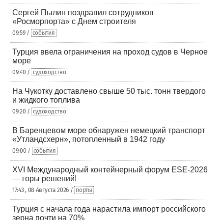
Сергей Пылин поздравил сотрудников
«Росморпорта» с Днем строителя
09:59 /
события
Турция ввела ограничения на проход судов в Черное
море
09:40 /
судоходство
На Чукотку доставлено свыше 50 тыс. тонн твердого
и жидкого топлива
09:20 /
судоходство
В Баренцевом море обнаружен немецкий транспорт
«Утландсхерн», потопленный в 1942 году
09:00 /
события
XVI Международный контейнерный форум ESE-2026
— горы решений!
17:43 , 08 Августа 2026 /
порты
Турция с начала года нарастила импорт российского
зерна почти на 70%