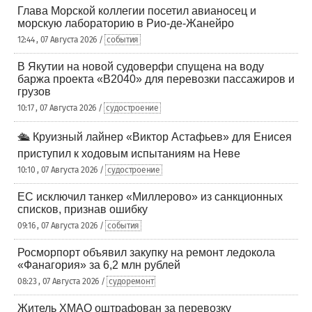
Глава Морской коллегии посетил авианосец и
морскую лабораторию в Рио-де-Жанейро
12:44 , 07 Августа 2026 /
события
В Якутии на новой судоверфи спущена на воду
баржа проекта «В2040» для перевозки пассажиров и
грузов
10:17 , 07 Августа 2026 /
судостроение
🛳️ Круизный лайнер «Виктор Астафьев» для Енисея
приступил к ходовым испытаниям на Неве
10:10 , 07 Августа 2026 /
судостроение
ЕС исключил танкер «Миллерово» из санкционных
списков, признав ошибку
09:16 , 07 Августа 2026 /
события
Росморпорт объявил закупку на ремонт ледокола
«Фанагория» за 6,2 млн рублей
08:23 , 07 Августа 2026 /
судоремонт
Житель ХМАО оштрафован за перевозку