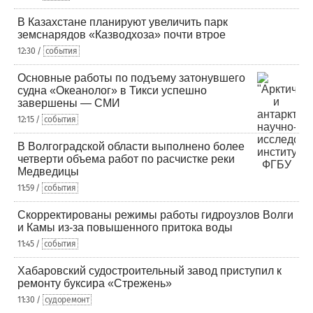
В Казахстане планируют увеличить парк
земснарядов «Казводхоза» почти втрое
12:30 /
события
Основные работы по подъему затонувшего
судна «Океанолог» в Тикси успешно
завершены — СМИ
12:15 /
события
В Волгоградской области выполнено более
четверти объема работ по расчистке реки
Медведицы
11:59 /
события
Скорректированы режимы работы гидроузлов Волги
и Камы из-за повышенного притока воды
11:45 /
события
Хабаровский судостроительный завод приступил к
ремонту буксира «Стрежень»
11:30 /
судоремонт