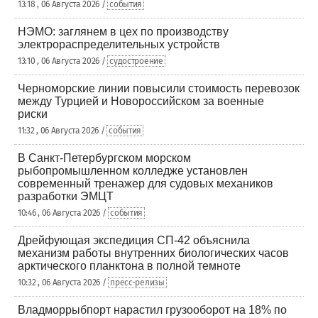
13:18 , 06 Августа 2026 /
события
НЭМО: заглянем в цех по производству
электрораспределительных устройств
13:10 , 06 Августа 2026 /
судостроение
Черноморские линии повысили стоимость перевозок
между Турцией и Новороссийском за военные
риски
11:32 , 06 Августа 2026 /
события
В Санкт-Петербургском морском
рыбопромышленном колледже установлен
современный тренажер для судовых механиков
разработки ЭМЦТ
10:46 , 06 Августа 2026 /
события
Дрейфующая экспедиция СП-42 объяснила
механизм работы внутренних биологических часов
арктического планктона в полной темноте
10:32 , 06 Августа 2026 /
пресс-релизы
Владморрыбпорт нарастил грузооборот на 18% по