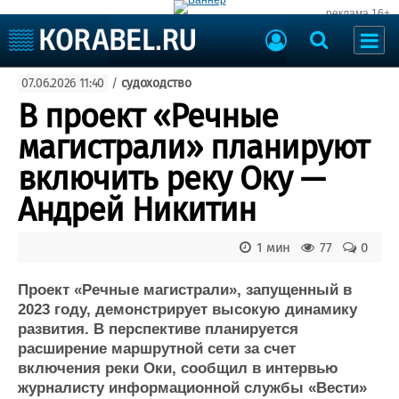
реклама 16+
Судостроение
07.06.2026 11:40
/
судоходство
Судоходство
Судоремонт
В проект «Речные
События
Пресс-релизы
магистрали» планируют
Порты
Рыболовство
включить реку Оку —
ВМФ
Образование
Андрей Никитин
Яхты и катера
Еще
1 мин
77
0
Судостроение
Торговая площадка
Пульс
Доска объявлений
Проект «Речные магистрали», запущенный в
Новости
Продажа флота
2023 году, демонстрирует высокую динамику
развития. В перспективе планируется
Компании
Оборудование
расширение маршрутной сети за счет
Репутация
Изделия
включения реки Оки, сообщил в интервью
Работа
Материалы
журналисту информационной службы «Вести»
Крюинг
Услуги