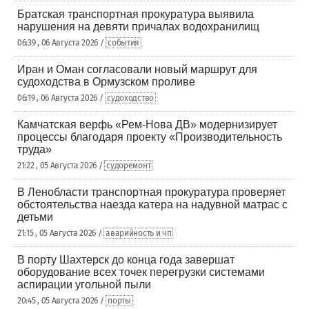
Братская транспортная прокуратура выявила
нарушения на девяти причалах водохранилищ
06:39 , 06 Августа 2026 /
события
Иран и Оман согласовали новый маршрут для
судоходства в Ормузском проливе
06:19 , 06 Августа 2026 /
судоходство
Камчатская верфь «Рем-Нова ДВ» модернизирует
процессы благодаря проекту «Производительность
труда»
21:22 , 05 Августа 2026 /
судоремонт
В Ленобласти транспортная прокуратура проверяет
обстоятельства наезда катера на надувной матрас с
детьми
21:15 , 05 Августа 2026 /
аварийность и чп
В порту Шахтерск до конца года завершат
оборудование всех точек перегрузки системами
аспирации угольной пыли
20:45 , 05 Августа 2026 /
порты