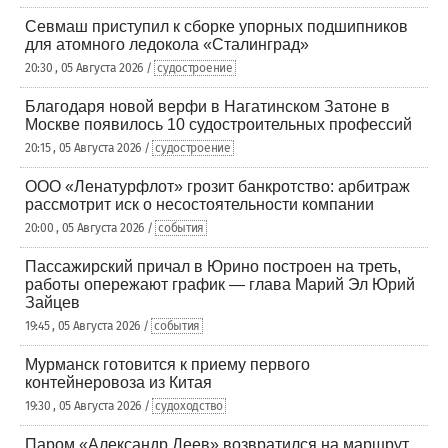
Севмаш приступил к сборке упорных подшипников
для атомного ледокола «Сталинград»
20:30 , 05 Августа 2026 /
судостроение
Благодаря новой верфи в Нагатинском Затоне в
Москве появилось 10 судостроительных профессий
20:15 , 05 Августа 2026 /
судостроение
ООО «Ленатурфлот» грозит банкротство: арбитраж
рассмотрит иск о несостоятельности компании
20:00 , 05 Августа 2026 /
события
Пассажирский причал в Юрино построен на треть,
работы опережают график — глава Марий Эл Юрий
Зайцев
19:45 , 05 Августа 2026 /
события
Мурманск готовится к приему первого
контейнеровоза из Китая
19:30 , 05 Августа 2026 /
судоходство
Паром «Александр Деев» возвратился на маршрут