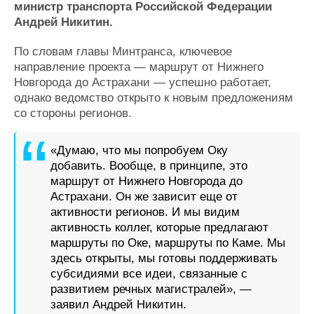
министр транспорта Российской Федерации
Журнал
Андрей Никитин.
Реклама
По словам главы Минтранса, ключевое
направление проекта — маршрут от Нижнего
Конференции
Флот
Новгорода до Астрахани — успешно работает,
Выставки и семинары
Галерея флота
однако ведомство открыто к новым предложениям
Личности
Форум
со стороны регионов.
Словарь
Отзывы
Все службы
«Думаю, что мы попробуем Оку
добавить. Вообще, в принципе, это
маршрут от Нижнего Новгорода до
Астрахани. Он же зависит еще от
активности регионов. И мы видим
активность коллег, которые предлагают
маршруты по Оке, маршруты по Каме. Мы
здесь открыты, мы готовы поддерживать
субсидиями все идеи, связанные с
развитием речных магистралей», —
заявил Андрей Никитин.