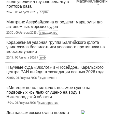
июле увеличил грузоперевалку в
полтора раза
20:45 , 06 Августа 2026 /
порты
Минтранс Азербайджана определит маршруты для
автономных морских судов
20:30 , 06 Августа 2026 /
судоходство
Корабельная ударная группа Балтийского флота
уничтожила беспилотники условного противника на
морском учении
20:15 , 06 Августа 2026 /
вмф
Научные суда «Эколог» и «Посейдон» Карельского
центра РАН выйдут в экспедиции осенью 2026 года
20:00 , 06 Августа 2026 /
судоремонт
«Метеор» пополнил флот: восьмое судно на
подводных крыльях спущено на воду в
Нижегородской области
17:04 , 06 Августа 2026 /
судостроение
Два пассажирских судна проекта