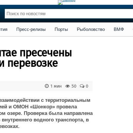
сс-релизы
Порты
Рыболовство
ВМФ
Образование
Яхт
тия
Пресс-релизы
Порты
Рыболовство
ВМФ
нции
Флот
и и семинары
Галерея флота
лтае пресечены
и
Форум
Отзывы
и перевозке
Все службы
1 мин
50
0
 взаимодействии с территориальным
цией и ОМОН «Шонкор» провела
ом озере. Проверка была направлена
 внутреннего водного транспорта, в
евозках.