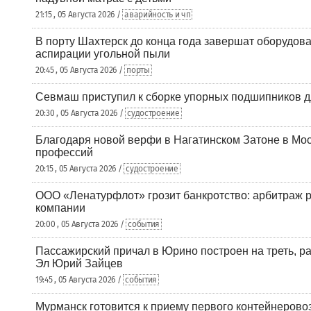
21:15 , 05 Августа 2026 /
аварийность и чп
В порту Шахтерск до конца года завершат оборудова
аспирации угольной пыли
20:45 , 05 Августа 2026 /
порты
Севмаш приступил к сборке упорных подшипников д
20:30 , 05 Августа 2026 /
судостроение
Благодаря новой верфи в Нагатинском Затоне в Мос
профессий
20:15 , 05 Августа 2026 /
судостроение
ООО «Ленатурфлот» грозит банкротство: арбитраж р
компании
20:00 , 05 Августа 2026 /
события
Пассажирский причал в Юрино построен на треть, 
Эл Юрий Зайцев
19:45 , 05 Августа 2026 /
события
Мурманск готовится к приему первого контейнеровоз