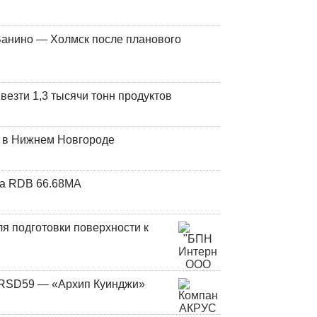
Ванино — Холмск после планового
везти 1,3 тысячи тонн продуктов
т в Нижнем Новгороде
та RDB 66.68МА
я подготовки поверхности к
и RSD59 — «Архип Куинджи»