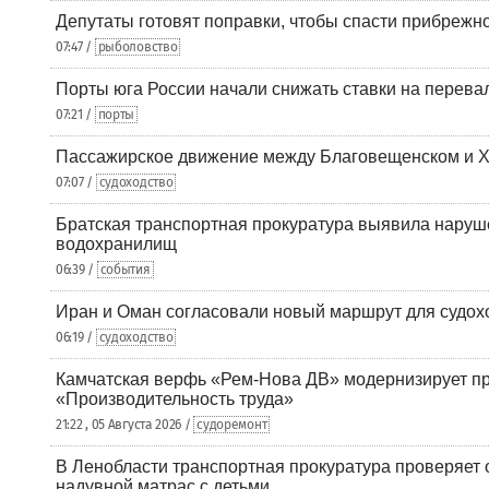
Депутаты готовят поправки, чтобы спасти прибрежн
07:47 /
рыболовство
Порты юга России начали снижать ставки на перевал
07:21 /
порты
Пассажирское движение между Благовещенском и Х
07:07 /
судоходство
Братская транспортная прокуратура выявила наруш
водохранилищ
06:39 /
события
Иран и Оман согласовали новый маршрут для судох
06:19 /
судоходство
Камчатская верфь «Рем-Нова ДВ» модернизирует пр
«Производительность труда»
21:22 , 05 Августа 2026 /
судоремонт
В Ленобласти транспортная прокуратура проверяет 
надувной матрас с детьми