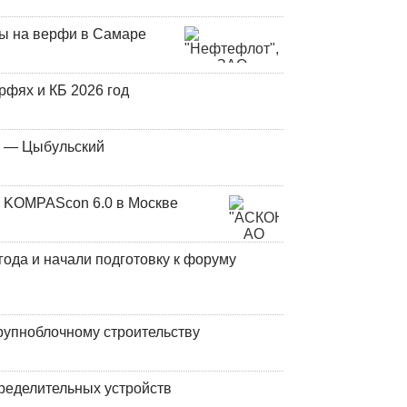
ны на верфи в Самаре
фях и КБ 2026 год
у — Цыбульский
 KOMPAScon 6.0 в Москве
года и начали подготовку к форуму
рупноблочному строительству
ределительных устройств