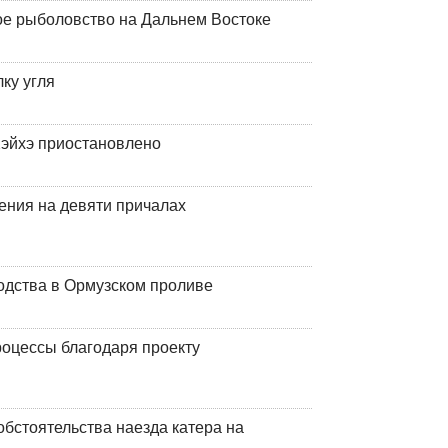
ое рыболовство на Дальнем Востоке
ку угля
эйхэ приостановлено
ения на девяти причалах
одства в Ормузском проливе
оцессы благодаря проекту
обстоятельства наезда катера на