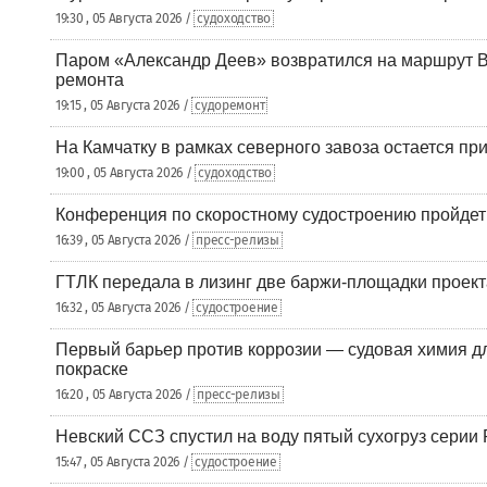
19:30 , 05 Августа 2026 /
судоходство
Паром «Александр Деев» возвратился на маршрут 
ремонта
19:15 , 05 Августа 2026 /
судоремонт
На Камчатку в рамках северного завоза остается при
19:00 , 05 Августа 2026 /
судоходство
Конференция по скоростному судостроению пройде
16:39 , 05 Августа 2026 /
пресс-релизы
ГТЛК передала в лизинг две баржи-площадки проек
16:32 , 05 Августа 2026 /
судостроение
Первый барьер против коррозии — судовая химия дл
покраске
16:20 , 05 Августа 2026 /
пресс-релизы
Невский ССЗ спустил на воду пятый сухогруз сери
15:47 , 05 Августа 2026 /
судостроение