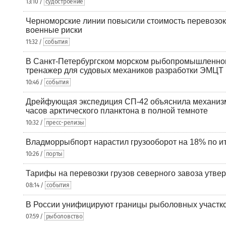
13:10 /
судостроение
Черноморские линии повысили стоимость перевозок
военные риски
11:32 /
события
В Санкт-Петербургском морском рыбопромышленно
тренажер для судовых механиков разработки ЭМЦТ
10:46 /
события
Дрейфующая экспедиция СП-42 объяснила механизм
часов арктического планктона в полной темноте
10:32 /
пресс-релизы
Владморрыбпорт нарастил грузооборот на 18% по ит
10:26 /
порты
Тарифы на перевозки грузов северного завоза утве
08:14 /
события
В России унифицируют границы рыболовных участк
07:59 /
рыболовство