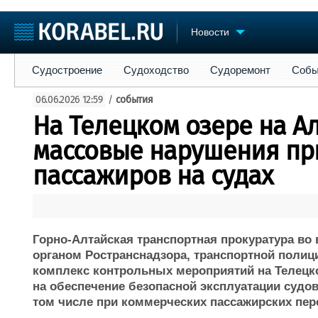
Новости
Судостроение
Судоходство
Судоремонт
События
Пре
Судостроение
Судоходство
Судоремонт
Собы
Судостроение
Торговая площадка
Конфере
06.06.2026 12:59
/
события
Пульс
Доска объявлений
Выставк
На Телецком озере на А
Новости
Продажа флота
Личност
Компании
Оборудование
Словарь
массовые нарушения пр
Репутация
Изделия
пассажиров на судах
Работа
Материалы
Крюинг
Услуги
Журнал
Реклама
Горно-Алтайская транспортная прокуратура во
органом Ространснадзора, транспортной поли
комплекс контрольных мероприятий на Телецк
на обеспечение безопасной эксплуатации судов
том числе при коммерческих пассажирских пер