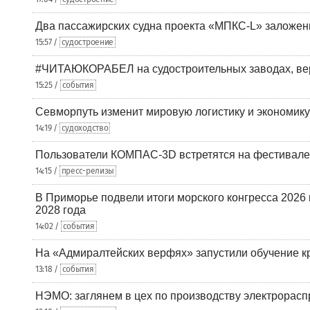
Два пассажирских судна проекта «МПКС-L» заложе
15:57 /
судостроение
#ЧИТАЮКОРАБЕЛ на судостроительных заводах, вер
15:25 /
события
Севморпуть изменит мировую логистику и экономик
14:19 /
судоходство
Пользователи КОМПАС-3D встретятся на фестивале
14:15 /
пресс-релизы
В Приморье подвели итоги морского конгресса 2026 
2028 года
14:02 /
события
На «Адмиралтейских верфях» запустили обучение к
13:18 /
события
НЭМО: заглянем в цех по производству электрорасп