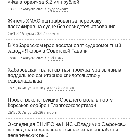
«Фанагория» за 6,2 млн рублей
08:23 , 07 Августа 2026 /
судоремонт
Житель ХМАО оштрафован за перевозку
пассажиров на судне без освидетельствования
07:41 , 07 Августа 2026 /
события
В Хабаровском крае восстановят судоремонтный
завод «Якорь» в Советской Гавани
06:50 , 07 Августа 2026 /
события
Хабаровская транспортная прокуратура выявила
поддельное санитарное свидетельство у
судовладельца
06:21 , 07 Августа 2026 /
аварийность и чп
Проект реконструкции Среднего мола в порту
Корсаков одобрен Главгосэкспертизой
22:15 , 06 Августа 2026 /
порты
Экспедиция ВНИРО на НИС «Владимир Сафонов»
исследовала дальневосточные запасы крабов и
пелагических рыб