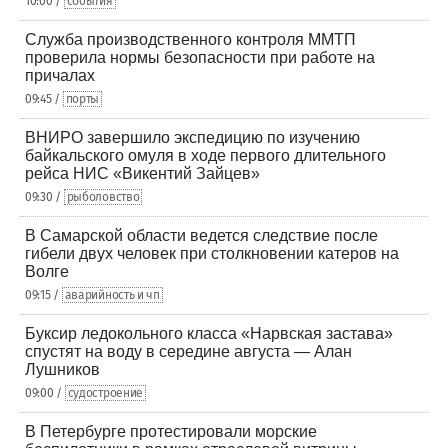
10:00 /
события
Служба производственного контроля ММТП
проверила нормы безопасности при работе на
причалах
09:45 /
порты
ВНИРО завершило экспедицию по изучению
байкальского омуля в ходе первого длительного
рейса НИС «Викентий Зайцев»
09:30 /
рыболовство
В Самарской области ведется следствие после
гибели двух человек при столкновении катеров на
Волге
09:15 /
аварийность и чп
Буксир ледокольного класса «Нарвская застава»
спустят на воду в середине августа — Алан
Лушников
09:00 /
судостроение
В Петербурге протестировали морские