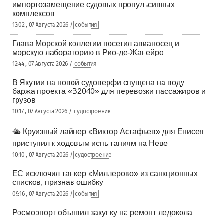
импортозамещение судовых пропульсивных
комплексов
13:02 , 07 Августа 2026 /
события
Глава Морской коллегии посетил авианосец и
морскую лабораторию в Рио-де-Жанейро
12:44 , 07 Августа 2026 /
события
В Якутии на новой судоверфи спущена на воду
баржа проекта «В2040» для перевозки пассажиров и
грузов
10:17 , 07 Августа 2026 /
судостроение
🛳️ Круизный лайнер «Виктор Астафьев» для Енисея
приступил к ходовым испытаниям на Неве
10:10 , 07 Августа 2026 /
судостроение
ЕС исключил танкер «Миллерово» из санкционных
списков, признав ошибку
09:16 , 07 Августа 2026 /
события
Росморпорт объявил закупку на ремонт ледокола