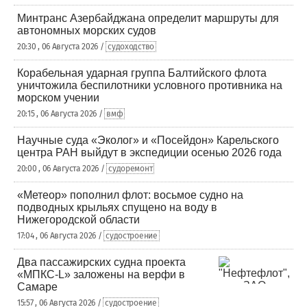
Минтранс Азербайджана определит маршруты для
автономных морских судов
20:30 , 06 Августа 2026 /
судоходство
Корабельная ударная группа Балтийского флота
уничтожила беспилотники условного противника на
морском учении
20:15 , 06 Августа 2026 /
вмф
Научные суда «Эколог» и «Посейдон» Карельского
центра РАН выйдут в экспедиции осенью 2026 года
20:00 , 06 Августа 2026 /
судоремонт
«Метеор» пополнил флот: восьмое судно на
подводных крыльях спущено на воду в
Нижегородской области
17:04 , 06 Августа 2026 /
судостроение
Два пассажирских судна проекта
«МПКС-L» заложены на верфи в
Самаре
15:57 , 06 Августа 2026 /
судостроение