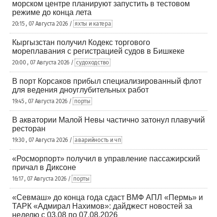
морском центре планируют запустить в тестовом
режиме до конца лета
20:15 , 07 Августа 2026 /
яхты и катера
Кыргызстан получил Кодекс торгового
мореплавания с регистрацией судов в Бишкеке
20:00 , 07 Августа 2026 /
судоходство
В порт Корсаков прибыл специализированный флот
для ведения дноуглубительных работ
19:45 , 07 Августа 2026 /
порты
В акватории Малой Невы частично затонул плавучий
ресторан
19:30 , 07 Августа 2026 /
аварийность и чп
«Росморпорт» получил в управление пассажирский
причал в Диксоне
16:17 , 07 Августа 2026 /
порты
«Севмаш» до конца года сдаст ВМФ АПЛ «Пермь» и
ТАРК «Адмирал Нахимов»: дайджест новостей за
неделю с 03.08 по 07.08.2026