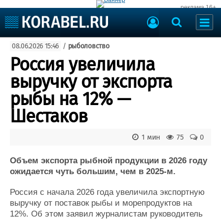
реклама 16+
Судостроение
08.06.2026 15:46
/
рыболовство
Судоходство
Судоремонт
Россия увеличила
События
Пресс-релизы
выручку от экспорта
Порты
Рыболовство
рыбы на 12% —
ВМФ
Образование
Шестаков
Яхты и катера
Еще
1 мин
75
0
Судостроение
Торговая площадка
Пульс
Доска объявлений
Объем экспорта рыбной продукции в 2026 году
Новости
Продажа флота
ожидается чуть большим, чем в 2025-м.
Компании
Оборудование
Россия с начала 2026 года увеличила экспортную
Репутация
Изделия
выручку от поставок рыбы и морепродуктов на
Работа
Материалы
12%. Об этом заявил журналистам руководитель
Крюинг
Услуги