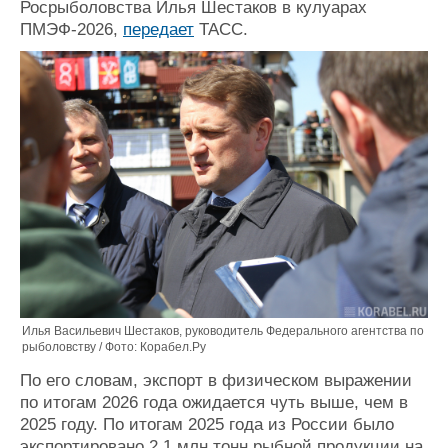
Росрыболовства Илья Шестаков в кулуарах
Журнал
ПМЭФ-2026,
передает
ТАСС.
Реклама
Конференции
Флот
Выставки и семинары
Галерея флота
Личности
Форум
Словарь
Отзывы
Все службы
Илья Васильевич Шестаков, руководитель Федерального агентства по
рыболовству / Фото: Корабел.Ру
По его словам, экспорт в физическом выражении
по итогам 2026 года ожидается чуть выше, чем в
2025 году. По итогам 2025 года из России было
экспортировано 2,1 млн тонн рыбной продукции на