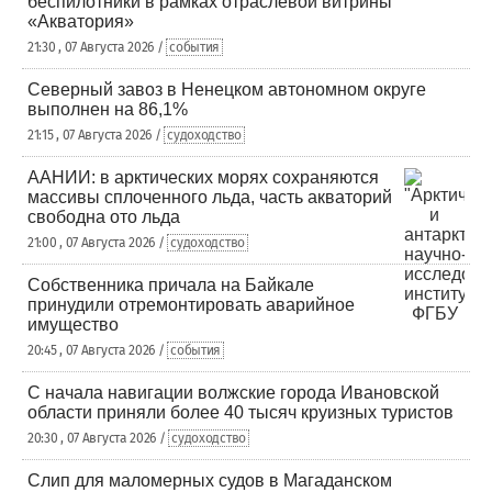
беспилотники в рамках отраслевой витрины
«Акватория»
21:30 , 07 Августа 2026 /
события
Северный завоз в Ненецком автономном округе
выполнен на 86,1%
21:15 , 07 Августа 2026 /
судоходство
ААНИИ: в арктических морях сохраняются
массивы сплоченного льда, часть акваторий
свободна ото льда
21:00 , 07 Августа 2026 /
судоходство
Собственника причала на Байкале
принудили отремонтировать аварийное
имущество
20:45 , 07 Августа 2026 /
события
С начала навигации волжские города Ивановской
области приняли более 40 тысяч круизных туристов
20:30 , 07 Августа 2026 /
судоходство
Слип для маломерных судов в Магаданском