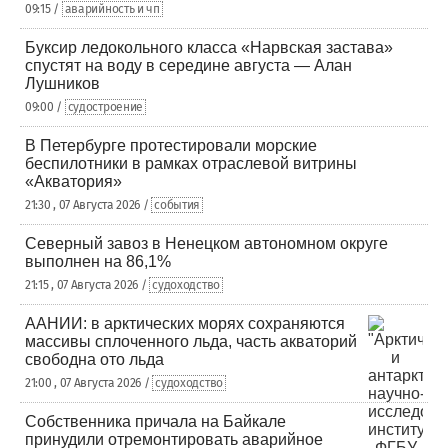
09:15 /
аварийность и чп
Буксир ледокольного класса «Нарвская застава»
спустят на воду в середине августа — Алан
Лушников
09:00 /
судостроение
В Петербурге протестировали морские
беспилотники в рамках отраслевой витрины
«Акватория»
21:30 , 07 Августа 2026 /
события
Северный завоз в Ненецком автономном округе
выполнен на 86,1%
21:15 , 07 Августа 2026 /
судоходство
ААНИИ: в арктических морях сохраняются
массивы сплоченного льда, часть акваторий
свободна ото льда
21:00 , 07 Августа 2026 /
судоходство
Собственника причала на Байкале
принудили отремонтировать аварийное