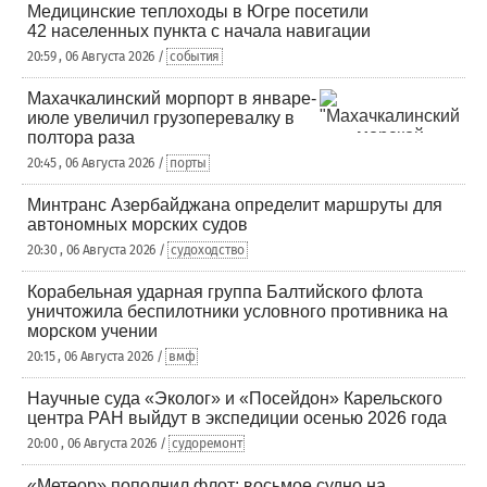
Медицинские теплоходы в Югре посетили
42 населенных пункта с начала навигации
20:59 , 06 Августа 2026 /
события
Махачкалинский морпорт в январе-
июле увеличил грузоперевалку в
полтора раза
20:45 , 06 Августа 2026 /
порты
Минтранс Азербайджана определит маршруты для
автономных морских судов
20:30 , 06 Августа 2026 /
судоходство
Корабельная ударная группа Балтийского флота
уничтожила беспилотники условного противника на
морском учении
20:15 , 06 Августа 2026 /
вмф
Научные суда «Эколог» и «Посейдон» Карельского
центра РАН выйдут в экспедиции осенью 2026 года
20:00 , 06 Августа 2026 /
судоремонт
«Метеор» пополнил флот: восьмое судно на