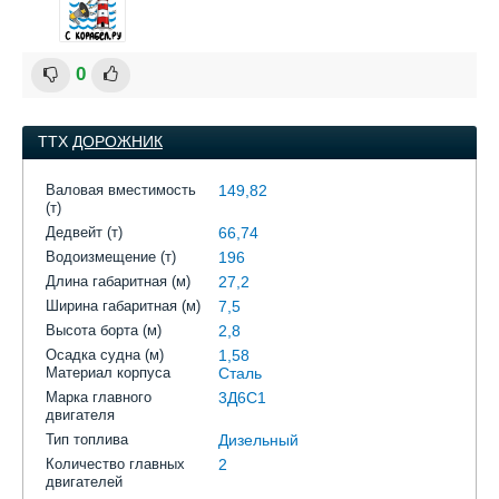
0
ТТХ
ДОРОЖНИК
Валовая вместимость
149,82
(т)
Дедвейт (т)
66,74
Водоизмещение (т)
196
Длина габаритная (м)
27,2
Ширина габаритная (м)
7,5
Высота борта (м)
2,8
Осадка судна (м)
1,58
Материал корпуса
Сталь
Марка главного
3Д6С1
двигателя
Тип топлива
Дизельный
Количество главных
2
двигателей