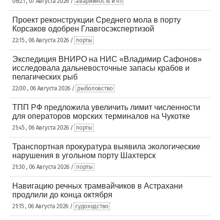
06:21 , 07 Августа 2026 /
аварийность и чп
Проект реконструкции Среднего мола в порту
Корсаков одобрен Главгосэкспертизой
22:15 , 06 Августа 2026 /
порты
Экспедиция ВНИРО на НИС «Владимир Сафонов»
исследовала дальневосточные запасы крабов и
пелагических рыб
22:00 , 06 Августа 2026 /
рыболовство
ТПП РФ предложила увеличить лимит численности
для операторов морских терминалов на Чукотке
21:45 , 06 Августа 2026 /
порты
Транспортная прокуратура выявила экологические
нарушения в угольном порту Шахтерск
21:30 , 06 Августа 2026 /
порты
Навигацию речных трамвайчиков в Астрахани
продлили до конца октября
21:15 , 06 Августа 2026 /
судоходство