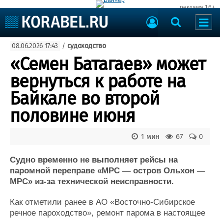
реклама 16+
Судостроение
08.06.2026 17:43
/
судоходство
Судоходство
Судоремонт
«Семен Батагаев» может
События
Пресс-релизы
вернуться к работе на
Порты
Рыболовство
Байкале во второй
ВМФ
Образование
половине июня
Яхты и катера
Еще
1 мин
67
0
Судостроение
Торговая площадка
Пульс
Доска объявлений
Судно временно не выполняет рейсы на
Новости
Продажа флота
паромной переправе «МРС — остров Ольхон —
МРС» из-за технической неисправности.
Компании
Оборудование
Репутация
Изделия
Как отметили ранее в АО «Восточно-Сибирское
Работа
Материалы
речное пароходство», ремонт парома в настоящее
Крюинг
Услуги