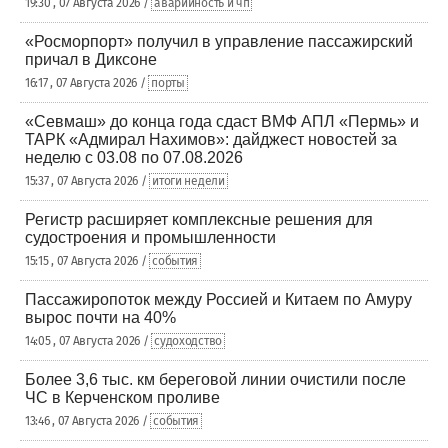
19:30 , 07 Августа 2026 /
аварийность и чп
«Росморпорт» получил в управление пассажирский
причал в Диксоне
16:17 , 07 Августа 2026 /
порты
«Севмаш» до конца года сдаст ВМФ АПЛ «Пермь» и
ТАРК «Адмирал Нахимов»: дайджест новостей за
неделю с 03.08 по 07.08.2026
15:37 , 07 Августа 2026 /
итоги недели
Регистр расширяет комплексные решения для
судостроения и промышленности
15:15 , 07 Августа 2026 /
события
Пассажиропоток между Россией и Китаем по Амуру
вырос почти на 40%
14:05 , 07 Августа 2026 /
судоходство
Более 3,6 тыс. км береговой линии очистили после
ЧС в Керченском проливе
13:46 , 07 Августа 2026 /
события