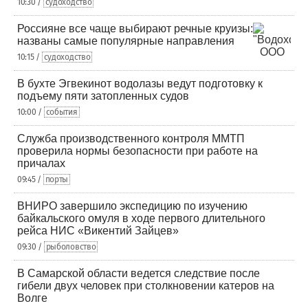
10:30 /
судоходство
Россияне все чаще выбирают речные круизы:
названы самые популярные направления
10:15 /
судоходство
В бухте Эгвекинот водолазы ведут подготовку к
подъему пяти затопленных судов
10:00 /
события
Служба производственного контроля ММТП
проверила нормы безопасности при работе на
причалах
09:45 /
порты
ВНИРО завершило экспедицию по изучению
байкальского омуля в ходе первого длительного
рейса НИС «Викентий Зайцев»
09:30 /
рыболовство
В Самарской области ведется следствие после
гибели двух человек при столкновении катеров на
Волге