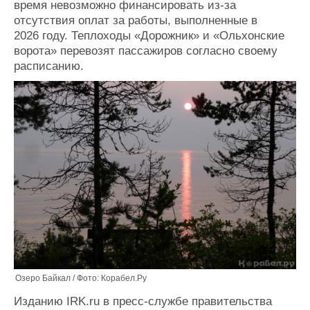
время невозможно финансировать из-за
Журнал
отсутствия оплат за работы, выполненные в
Реклама
2026 году. Теплоходы «Дорожник» и «Ольхонские
ворота» перевозят пассажиров согласно своему
расписанию.
Конференции
Флот
Выставки и семинары
Галерея флота
Личности
Форум
Словарь
Отзывы
Все службы
Озеро Байкал / Фото: Корабел.Ру
Изданию IRK.ru в пресс-службе правительства