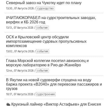
Северный завоз на Чукотку идет по плану
13:30 , 07 Августа 2026 /
судоходство
#ЧИТАЮКОРАБЕЛ на судостроительных заводах,
верфях и КБ 2026 год
13:13 , 07 Августа 2026 /
события
ОСК и Крыловский центр обсудили
импортозамещение судовых пропульсивных
комплексов
13:02 , 07 Августа 2026 /
события
Глава Морской коллегии посетил авианосец и
морскую лабораторию в Рио-де-Жанейро
12:44 , 07 Августа 2026 /
события
В Якутии на новой судоверфи спущена на воду
баржа проекта «В2040» для перевозки пассажиров и
грузов
10:17 , 07 Августа 2026 /
судостроение
🛳️ Круизный лайнер «Виктор Астафьев» для Енисея