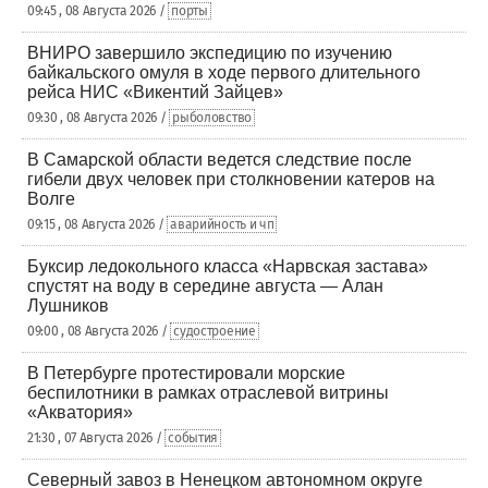
09:45 , 08 Августа 2026 /
порты
ВНИРО завершило экспедицию по изучению
байкальского омуля в ходе первого длительного
рейса НИС «Викентий Зайцев»
09:30 , 08 Августа 2026 /
рыболовство
В Самарской области ведется следствие после
гибели двух человек при столкновении катеров на
Волге
09:15 , 08 Августа 2026 /
аварийность и чп
Буксир ледокольного класса «Нарвская застава»
спустят на воду в середине августа — Алан
Лушников
09:00 , 08 Августа 2026 /
судостроение
В Петербурге протестировали морские
беспилотники в рамках отраслевой витрины
«Акватория»
21:30 , 07 Августа 2026 /
события
Северный завоз в Ненецком автономном округе