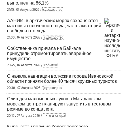
выполнен на 86,1%
21:15 , 07 Августа 2026 /
судоходство
ААНИИ: в арктических морях сохраняются
массивы сплоченного льда, часть акваторий
свободна ото льда
21:00 , 07 Августа 2026 /
судоходство
Собственника причала на Байкале
принудили отремонтировать аварийное
имущество
20:45 , 07 Августа 2026 /
события
С начала навигации волжские города Ивановской
области приняли более 40 тысяч круизных туристов
20:30 , 07 Августа 2026 /
судоходство
Слип для маломерных судов в Магаданском
морском центре планируют запустить в тестовом
режиме до конца лета
20:15 , 07 Августа 2026 /
яхты и катера
Кыргызстан получил Кодекс торгового