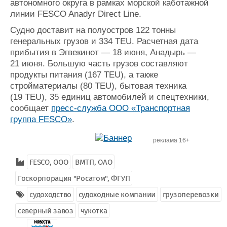
автономного округа в рамках морской каботажной
линии FESCO Anadyr Direct Line.
Судно доставит на полуостров 122 тонны
генеральных грузов и 334 TEU. Расчетная дата
прибытия в Эгвекинот — 18 июня, Анадырь —
21 июня. Большую часть грузов составляют
продукты питания (167 TEU), а также
стройматериалы (80 TEU), бытовая техника
(19 TEU), 35 единиц автомобилей и спецтехники,
сообщает
пресс-служба ООО «Транспортная
группа FESCO»
.
реклама 16+
FESCO, ООО
ВМТП, ОАО
Госкорпорация "Росатом", ФГУП
судоходство
судоходные компании
грузоперевозки
северный завоз
чукотка