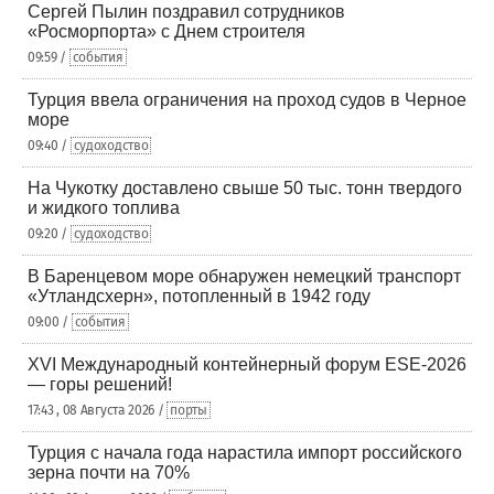
Сергей Пылин поздравил сотрудников
«Росморпорта» с Днем строителя
09:59 /
события
Турция ввела ограничения на проход судов в Черное
море
09:40 /
судоходство
На Чукотку доставлено свыше 50 тыс. тонн твердого
и жидкого топлива
09:20 /
судоходство
В Баренцевом море обнаружен немецкий транспорт
«Утландсхерн», потопленный в 1942 году
09:00 /
события
XVI Международный контейнерный форум ESE-2026
— горы решений!
17:43 , 08 Августа 2026 /
порты
Турция с начала года нарастила импорт российского
зерна почти на 70%