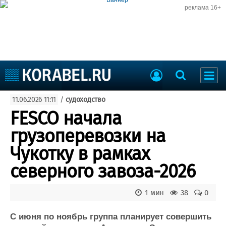
реклама 16+
Судостроение
11.06.2026 11:11
/
судоходство
Судоходство
Судоремонт
FESCO начала
События
Пресс-релизы
грузоперевозки на
Порты
Рыболовство
Чукотку в рамках
ВМФ
Образование
северного завоза-2026
Яхты и катера
Еще
1 мин
38
0
Судостроение
Торговая площадка
Пульс
Доска объявлений
С июня по ноябрь группа планирует совершить