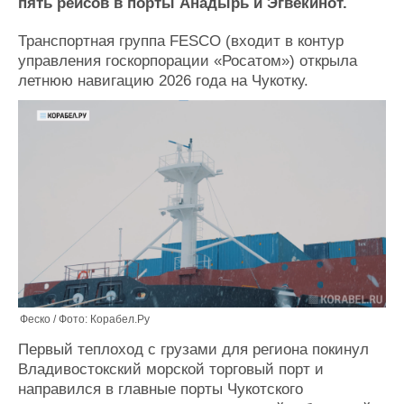
Новости
Продажа флота
пять рейсов в порты Анадырь и Эгвекинот.
Компании
Оборудование
Транспортная группа FESCO (входит в контур
Репутация
Изделия
управления госкорпорации «Росатом») открыла
Работа
Материалы
летнюю навигацию 2026 года на Чукотку.
Крюинг
Услуги
Журнал
Реклама
Конференции
Флот
Выставки и семинары
Галерея флота
Личности
Форум
Словарь
Отзывы
Все службы
Феско / Фото: Корабел.Ру
Первый теплоход с грузами для региона покинул
Владивостокский морской торговый порт и
направился в главные порты Чукотского