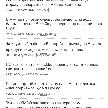
Глава Морской коллегии посетил авианосец и
морскую лабораторию в Рио-де-Жанейро
12:44 , 07 Августа 2026 /
события
В Якутии на новой судоверфи спущена на воду
баржа проекта «В2040» для перевозки пассажиров и
грузов
10:17 , 07 Августа 2026 /
судостроение
🛳️ Круизный лайнер «Виктор Астафьев» для Енисея
приступил к ходовым испытаниям на Неве
10:10 , 07 Августа 2026 /
судостроение
ЕС исключил танкер «Миллерово» из санкционных
списков, признав ошибку
09:16 , 07 Августа 2026 /
события
Росморпорт объявил закупку на ремонт ледокола
«Фанагория» за 6,2 млн рублей
08:23 , 07 Августа 2026 /
судоремонт
Житель ХМАО оштрафован за перевозку
пассажиров на судне без освидетельствования