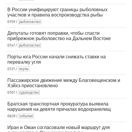
В России унифицируют границы рыболовных
участков и правила воспроизводства рыбы
07:59 /
рыболовство
Депутаты готовят поправки, чтобы спасти
прибрежное рыболовство на Дальнем Востоке
07:47 /
рыболовство
Порты юга России начали снижать ставки на
перевалку угля
07:21 /
порты
Пассажирское движение между Благовещенском и
Хэйхэ приостановлено
07:07 /
судоходство
Братская транспортная прокуратура выявила
нарушения на девяти причалах водохранилищ
06:39 /
события
Иран и Оман согласовали новый маршрут для