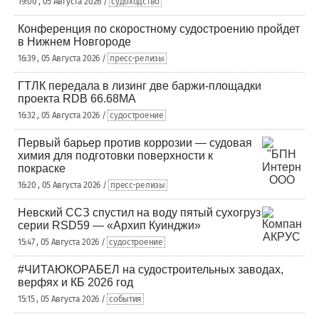
19:00 , 05 Августа 2026 /
судоходство
Конференция по скоростному судостроению пройдет
в Нижнем Новгороде
16:39 , 05 Августа 2026 /
пресс-релизы
ГТЛК передала в лизинг две баржи-площадки
проекта RDB 66.68МА
16:32 , 05 Августа 2026 /
судостроение
Первый барьер против коррозии — судовая
химия для подготовки поверхности к
покраске
16:20 , 05 Августа 2026 /
пресс-релизы
Невский ССЗ спустил на воду пятый сухогруз
серии RSD59 — «Архип Куинджи»
15:47 , 05 Августа 2026 /
судостроение
#ЧИТАЮКОРАБЕЛ на судостроительных заводах,
верфях и КБ 2026 год
15:15 , 05 Августа 2026 /
события