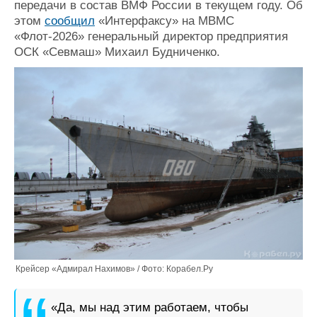
передачи в состав ВМФ России в текущем году. Об
Журнал
этом
сообщил
«Интерфаксу» на МВМС
Реклама
«Флот-2026» генеральный директор предприятия
ОСК «Севмаш» Михаил Будниченко.
Конференции
Флот
Выставки и семинары
Галерея флота
Личности
Форум
Словарь
Отзывы
Все службы
Крейсер «Адмирал Нахимов» / Фото: Корабел.Ру
«Да, мы над этим работаем, чтобы