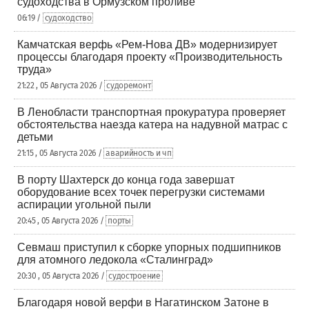
судоходства в Ормузском проливе
06:19 /
судоходство
Камчатская верфь «Рем-Нова ДВ» модернизирует
процессы благодаря проекту «Производительность
труда»
21:22 , 05 Августа 2026 /
судоремонт
В Ленобласти транспортная прокуратура проверяет
обстоятельства наезда катера на надувной матрас с
детьми
21:15 , 05 Августа 2026 /
аварийность и чп
В порту Шахтерск до конца года завершат
оборудование всех точек перегрузки системами
аспирации угольной пыли
20:45 , 05 Августа 2026 /
порты
Севмаш приступил к сборке упорных подшипников
для атомного ледокола «Сталинград»
20:30 , 05 Августа 2026 /
судостроение
Благодаря новой верфи в Нагатинском Затоне в