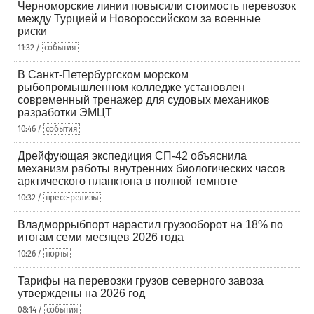
Черноморские линии повысили стоимость перевозок
между Турцией и Новороссийском за военные
риски
11:32 /
события
В Санкт-Петербургском морском
рыбопромышленном колледже установлен
современный тренажер для судовых механиков
разработки ЭМЦТ
10:46 /
события
Дрейфующая экспедиция СП-42 объяснила
механизм работы внутренних биологических часов
арктического планктона в полной темноте
10:32 /
пресс-релизы
Владморрыбпорт нарастил грузооборот на 18% по
итогам семи месяцев 2026 года
10:26 /
порты
Тарифы на перевозки грузов северного завоза
утверждены на 2026 год
08:14 /
события