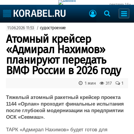
реклама 16+
Судостроение
11.06.2026 11:53
/
судостроение
Судоходство
Судоремонт
Атомный крейсер
События
Пресс-релизы
«Адмирал Нахимов»
Порты
Рыболовство
планируют передать
ВМФ
Образование
ВМФ России в 2026 году
Яхты и катера
Еще
1 мин
317
1
Судостроение
Торговая площадка
Пульс
Доска объявлений
Тяжелый атомный ракетный крейсер проекта
Новости
Продажа флота
1144 «Орлан» проходит финальные испытания
после глубокой модернизации на предприятии
Компании
Оборудование
ОСК «Севмаш».
Репутация
Изделия
Работа
Материалы
ТАРК «Адмирал Нахимов» будет готов для
Крюинг
Услуги