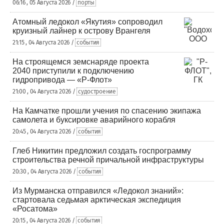
06:16 , 05 Августа 2026 /
порты
Атомный ледокол «Якутия» сопроводил
круизный лайнер к острову Врангеля
21:15 , 04 Августа 2026 /
события
На строящемся земснаряде проекта
2040 приступили к подключению
гидропривода — «Р-Флот»
21:00 , 04 Августа 2026 /
судостроение
На Камчатке прошли учения по спасению экипажа
самолета и буксировке аварийного корабля
20:45 , 04 Августа 2026 /
события
Глеб Никитин предложил создать госпрограмму
строительства речной причальной инфраструктуры
20:30 , 04 Августа 2026 /
события
Из Мурманска отправился «Ледокол знаний»:
стартовала седьмая арктическая экспедиция
«Росатома»
20:15 , 04 Августа 2026 /
события