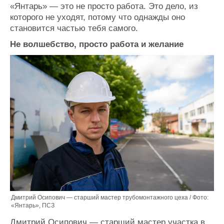
«Янтарь» — это не просто работа. Это дело, из
Журнал
которого не уходят, потому что однажды оно
Реклама
становится частью тебя самого.
Не волшебство, просто работа и желание
Конференции
Флот
Выставки и семинары
Галерея флота
Личности
Форум
Словарь
Отзывы
Все службы
Дмитрий Осипович — старший мастер трубомонтажного цеха / Фото:
«Янтарь», ПСЗ
Дмитрий Осипович — старший мастер участка в