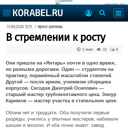
реклама 16+
Судостроение
11.06.2026 12:11
/
пресс-релизы
Судоходство
Судоремонт
В стремлении к росту
События
Пресс-релизы
Порты
2 мин
33
0
Рыболовство
ВМФ
Образование
Они пришли на «Янтарь» почти в одно время,
Яхты и катера
но разными дорогами. Один — студентом на
Еще
практику, поражённый масштабом стапелей.
Другой — после армии, учеником сборщика
Судостроение
Торговая площадка
корпусов. Сегодня Дмитрий Осипович —
Пульс
Доска объявлений
старший мастер трубомонтажного цеха. Зинур
Новости
Продажа флота
Каримов — мастер участка в стапельном цехе.
Компании
Оборудование
Репутация
Изделия
Обоим нет и тридцати. Оба получили первые
разряды, учились у опытных мастеров, набивали
Работа
Материалы
шишки и мозоли. И оба точно знают: завод
Крюинг
Услуги