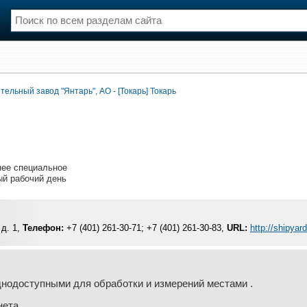
ельный завод "Янтарь", АО - [Токарь] Токарь
нции
Флот
и и семинары
Галерея флота
и
Форум
Отзывы
Все службы
ее специальное
й рабочий день
 д. 1,
Телефон:
+7 (401) 261-30-71; +7 (401) 261-30-83,
URL:
http://shipyard
днодоступными для обработки и измерений местами .
нета.