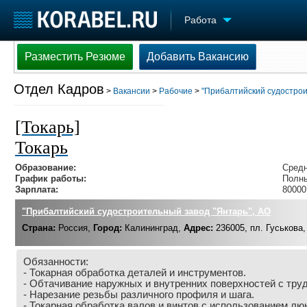
Работа
Разместить Резюме
Добавить Вакансию
Разместить Резюме
Добавить Вакансию
Отдел Кадров
>
Вакансии
>
Рабочие
>
"Прибалтийский судостроит
Судостроение
Торговая площадка
Конфере
Пульс
Доска объявлений
Выставк
[Токарь]
Новости
Продажа флота
Личност
Токарь
Компании
Оборудование
Словарь
Репутация
Изделия
Образование:
Средн
Работа
Материалы
График работы:
Полны
Зарплата:
80000
Крюинг
Услуги
Журнал
"Прибалтийский судостроительный завод "Янтарь", АО
Реклама
Страна:
Россия,
Город:
Калининград,
Адрес:
236005, пл. Гуськова,
Обязанности:
- Токарная обработка деталей и инструментов.
- Обтачивание наружных и внутренних поверхностей с тру
- Нарезание резьбы различного профиля и шага.
- Токарная обработка валов и винтов с использованием лю