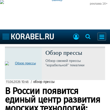
реклама 16+
Судостроение
Судоходство
Обзор прессы
Судоремонт
События
Обзор свежей прессы
Пресс-релизы
"корабельной" тематики
Порты
Рыболовство
ВМФ
Образование
11.06.2026 10:46
/
обзор прессы
Яхты и катера
Еще
В России появится
единый центр развития
Судостроение
Торговая площадка
Пульс
Доска объявлений
морских технологий: