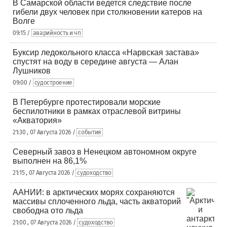
В Самарской области ведется следствие после
гибели двух человек при столкновении катеров на
Волге
09:15 /
аварийность и чп
Буксир ледокольного класса «Нарвская застава»
спустят на воду в середине августа — Алан
Лушников
09:00 /
судостроение
В Петербурге протестировали морские
беспилотники в рамках отраслевой витрины
«Акватория»
21:30 , 07 Августа 2026 /
события
Северный завоз в Ненецком автономном округе
выполнен на 86,1%
21:15 , 07 Августа 2026 /
судоходство
ААНИИ: в арктических морях сохраняются
массивы сплоченного льда, часть акваторий
свободна ото льда
21:00 , 07 Августа 2026 /
судоходство