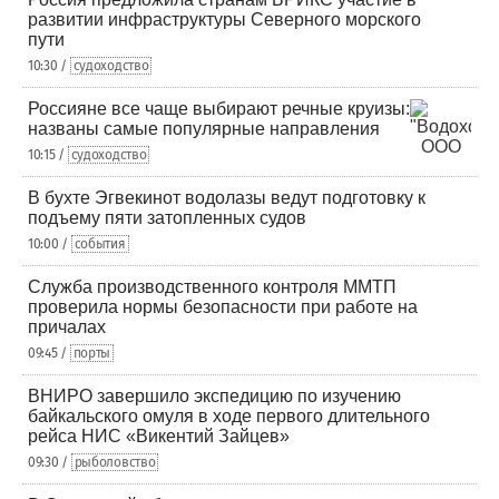
развитии инфраструктуры Северного морского
пути
10:30 /
судоходство
Россияне все чаще выбирают речные круизы:
названы самые популярные направления
10:15 /
судоходство
В бухте Эгвекинот водолазы ведут подготовку к
подъему пяти затопленных судов
10:00 /
события
Служба производственного контроля ММТП
проверила нормы безопасности при работе на
причалах
09:45 /
порты
ВНИРО завершило экспедицию по изучению
байкальского омуля в ходе первого длительного
рейса НИС «Викентий Зайцев»
09:30 /
рыболовство