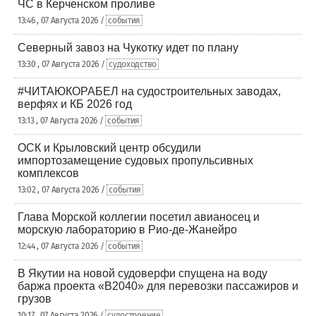
ЧС в Керченском проливе
13:46 , 07 Августа 2026 /
события
Северный завоз на Чукотку идет по плану
13:30 , 07 Августа 2026 /
судоходство
#ЧИТАЮКОРАБЕЛ на судостроительных заводах,
верфях и КБ 2026 год
13:13 , 07 Августа 2026 /
события
ОСК и Крыловский центр обсудили
импортозамещение судовых пропульсивных
комплексов
13:02 , 07 Августа 2026 /
события
Глава Морской коллегии посетил авианосец и
морскую лабораторию в Рио-де-Жанейро
12:44 , 07 Августа 2026 /
события
В Якутии на новой судоверфи спущена на воду
баржа проекта «В2040» для перевозки пассажиров и
грузов
10:17 , 07 Августа 2026 /
судостроение