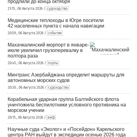
продлили до конца октября
21:15 , 06 Августа 2026 /
судоходство
Медицинские теплоходы в Югре посетили
42 населенных пункта с начала навигации
20:59 , 06 Августа 2026 /
события
Махачкалинский морпорт в январе-
июле увеличил грузоперевалку в
полтора раза
20:45 , 06 Августа 2026 /
порты
Минтранс Азербайджана определит маршруты для
автономных морских судов
20:30 , 06 Августа 2026 /
судоходство
Корабельная ударная группа Балтийского флота
уничтожила беспилотники условного противника на
морском учении
20:15 , 06 Августа 2026 /
вмф
Научные суда «Эколог» и «Посейдон» Карельского
центра РАН выйдут в экспедиции осенью 2026 года