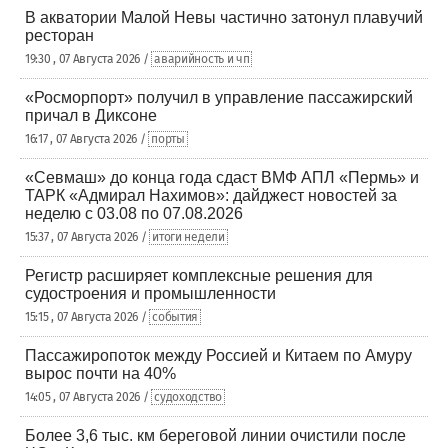
В акватории Малой Невы частично затонул плавучий
ресторан
19:30 , 07 Августа 2026 /
аварийность и чп
«Росморпорт» получил в управление пассажирский
причал в Диксоне
16:17 , 07 Августа 2026 /
порты
«Севмаш» до конца года сдаст ВМФ АПЛ «Пермь» и
ТАРК «Адмирал Нахимов»: дайджест новостей за
неделю с 03.08 по 07.08.2026
15:37 , 07 Августа 2026 /
итоги недели
Регистр расширяет комплексные решения для
судостроения и промышленности
15:15 , 07 Августа 2026 /
события
Пассажиропоток между Россией и Китаем по Амуру
вырос почти на 40%
14:05 , 07 Августа 2026 /
судоходство
Более 3,6 тыс. км береговой линии очистили после