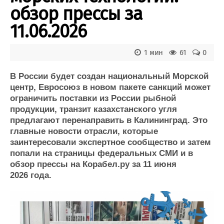
Новости
Продажа флота
обзор прессы за
Компании
Оборудование
Репутация
Изделия
11.06.2026
Работа
Материалы
Крюинг
Услуги
1 мин
61
0
Журнал
Реклама
В России будет создан национальный Морской
центр, Евросоюз в новом пакете санкций может
ограничить поставки из России рыбной
Конференции
Флот
продукции, транзит казахстанского угля
Выставки и семинары
Галерея флота
предлагают перенаправить в Калининград. Это
Личности
Форум
главные новости отрасли, которые
Словарь
Отзывы
заинтересовали экспертное сообщество и затем
Все службы
попали на страницы федеральных СМИ и в
обзор прессы на Корабел.ру за 11 июня
2026 года.