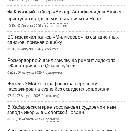
🛳️ Круизный лайнер «Виктор Астафьев» для Енисея
приступил к ходовым испытаниям на Неве
10:10 , 07 Августа 2026 /
судостроение
ЕС исключил танкер «Миллерово» из санкционных
списков, признав ошибку
09:16 , 07 Августа 2026 /
события
Росморпорт объявил закупку на ремонт ледокола
«Фанагория» за 6,2 млн рублей
08:23 , 07 Августа 2026 /
судоремонт
Житель ХМАО оштрафован за перевозку
пассажиров на судне без освидетельствования
07:41 , 07 Августа 2026 /
события
В Хабаровском крае восстановят судоремонтный
завод «Якорь» в Советской Гавани
06:50 , 07 Августа 2026 /
события
Хабаровская транспортная прокуратура выявила