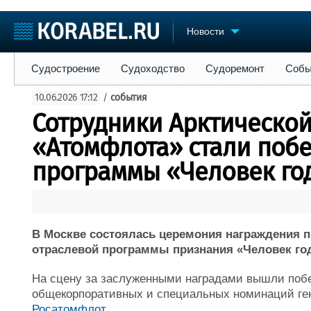
Новости
Судостроение
Судоходство
Судоремонт
События
Пре
Судостроение
Судоходство
Судоремонт
Собы
Судостроение
Торговая площадка
Конфере
10.06.2026 17:12
/
события
Пульс
Доска объявлений
Выставк
Сотрудники Арктической
Новости
Продажа флота
Личност
Компании
Оборудование
Словарь
«Атомфлота» стали поб
Репутация
Изделия
программы «Человек год
Работа
Материалы
Крюинг
Услуги
Журнал
Реклама
В Москве состоялась церемония награждения 
отраслевой программы признания «Человек года
На сцену за заслуженными наградами вышли поб
общекорпоративных и специальных номинаций ген
Росатомфлот
.