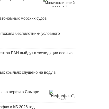
втономных морских судов
чтожила беспилотники условного
центра РАН выйдут в экспедиции осенью
ых крыльях спущено на воду в
ны на верфи в Самаре
фях и КБ 2026 год