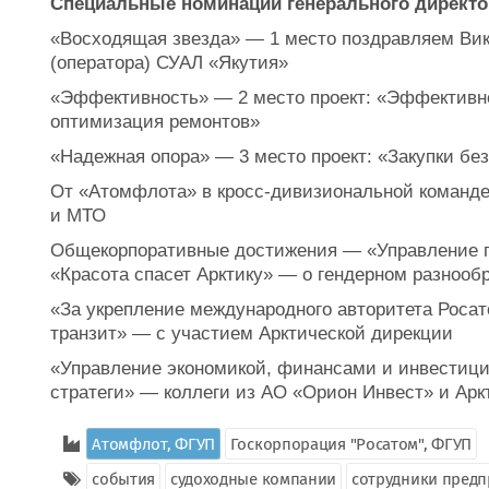
Специальные номинации генерального директо
«Восходящая звезда» — 1 место поздравляем Вик
(оператора) СУАЛ «Якутия»
«Эффективность» — 2 место проект: «Эффективно
оптимизация ремонтов»
«Надежная опора» — 3 место проект: «Закупки бе
От «Атомфлота» в кросс-дивизиональной команде 
и МТО
Общекорпоративные достижения — «Управление п
«Красота спасет Арктику» — о гендерном разнооб
«За укрепление международного авторитета Роса
транзит» — с участием Арктической дирекции
«Управление экономикой, финансами и инвестиц
стратеги» — коллеги из АО «Орион Инвест» и Арк
Атомфлот, ФГУП
Госкорпорация "Росатом", ФГУП
события
судоходные компании
сотрудники предп