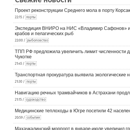
Проект реконструкции Среднего мола в порту Корса
22:15 /
порты
Экспедиция ВНИРО на НИС «Владимир Сафонов» и
крабов и пелагических рыб
22:00 /
рыболовство
ТПП РФ предложила увеличить лимит численности д
Чукотке
21:45 /
порты
Транспортная прокуратура выявила экологические 
21:30 /
порты
Навигацию речных трамвайчиков в Астрахани продл
21:15 /
судоходство
Медицинские теплоходы в Югре посетили 42 населен
20:59 /
события
Махачкалинский морпорт в январе-июле увеличил гр