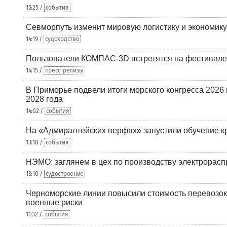
15:25 /
события
Севморпуть изменит мировую логистику и экономик
14:19 /
судоходство
Пользователи КОМПАС-3D встретятся на фестивале
14:15 /
пресс-релизы
В Приморье подвели итоги морского конгресса 2026 
2028 года
14:02 /
события
На «Адмиралтейских верфях» запустили обучение к
13:18 /
события
НЭМО: заглянем в цех по производству электрорасп
13:10 /
судостроение
Черноморские линии повысили стоимость перевозок
военные риски
11:32 /
события