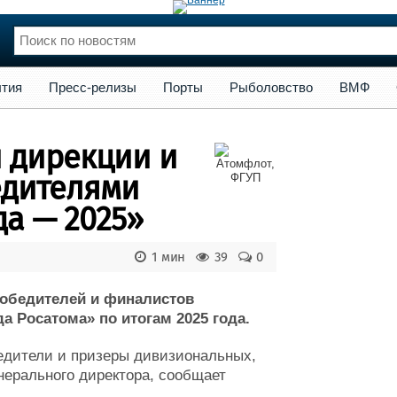
сс-релизы
Порты
Рыболовство
ВМФ
Образование
Яхт
тия
Пресс-релизы
Порты
Рыболовство
ВМФ
нции
Флот
и и семинары
Галерея флота
 дирекции и
и
Форум
Отзывы
едителями
Все службы
а — 2025»
1 мин
39
0
победителей и финалистов
 Росатома» по итогам 2025 года.
едители и призеры дивизиональных,
ерального директора, сообщает