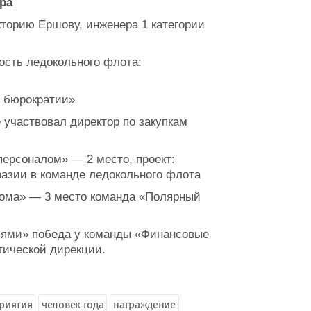
ра
торию Ершову, инженера 1 категории
сть ледокольного флота:
з бюрократии»
участвовал директор по закупкам
ерсоналом» — 2 место, проект:
разии в команде ледокольного флота
тома» — 3 место команда «Полярный
иями» победа у команды «Финансовые
тической дирекции.
риятия
человек года
награждение