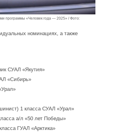
ми программы «Человек года — 2025» / Фото:
идуальных номинациях, а также
ник СУАЛ «Якутия»
УАЛ «Сибирь»
«Урал»
шинист) 1 класса СУАЛ «Урал»
класса а/л «50 лет Победы»
класса ГУАЛ «Арктика»