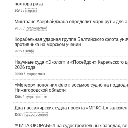
полтора раза
20:45 /
порты
Минтранс Азербайджана определит маршруты для а
20:30 /
судоходство
Корабельная ударная группа Балтийского флота уни
противника на морском учении
20:15 /
вмф
Научные суда «Эколог» и «Посейдон» Карельского 
2026 года
20:00 /
судоремонт
«Метеор» пополнил флот: восьмое судно на подводн
Нижегородской области
17:04 /
судостроение
Два пассажирских судна проекта «МПКС-L» заложе
15:57 /
судостроение
#ЧИТАЮКОРАБЕЛ на судостроительных заводах, вер