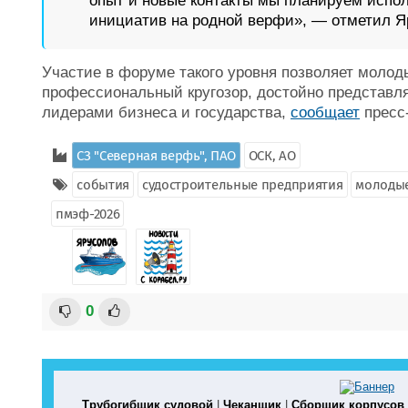
опыт и новые контакты мы планируем испо
инициатив на родной верфи», — отметил Я
Участие в форуме такого уровня позволяет моло
профессиональный кругозор, достойно представл
лидерами бизнеса и государства,
сообщает
пресс
СЗ "Северная верфь", ПАО
ОСК, АО
события
судостроительные предприятия
молодые
пмэф-2026
0
Трубогибщик судовой
|
Чеканщик
|
Сборщик корпусов