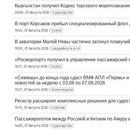
Кыргызстан получил Кодекс торгового мореплавания
20:00 , 07 Августа 2026 /
судоходство
В порт Корсаков прибыл специализированный флот 
19:45 , 07 Августа 2026 /
порты
В акватории Малой Невы частично затонул плавучий
19:30 , 07 Августа 2026 /
аварийность и чп
«Росморпорт» получил в управление пассажирский 
16:17 , 07 Августа 2026 /
порты
«Севмаш» до конца года сдаст ВМФ АПЛ «Пермь» и
новостей за неделю с 03.08 по 07.08.2026
15:37 , 07 Августа 2026 /
итоги недели
Регистр расширяет комплексные решения для судо
15:15 , 07 Августа 2026 /
события
Пассажиропоток между Россией и Китаем по Амуру 
14:05 , 07 Августа 2026 /
судоходство