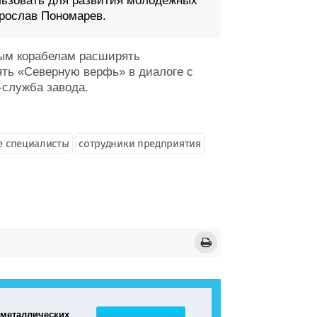
льзовать для развития молодёжных
рослав Пономарев.
дым корабелам расширять
ять «Северную верфь» в диалоге с
-служба завода.
 специалисты
сотрудники предприятия
 металлических