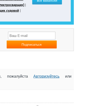
все вакансии
лектросварщик]
|
щик судовой
|
ии, пожалуйста
Авторизуйтесь
или