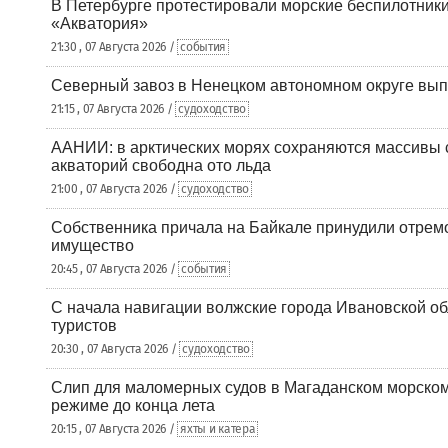
В Петербурге протестировали морские беспилотники
«Акватория»
21:30 , 07 Августа 2026 /
события
Северный завоз в Ненецком автономном округе вып
21:15 , 07 Августа 2026 /
судоходство
ААНИИ: в арктических морях сохраняются массивы с
акваторий свободна ото льда
21:00 , 07 Августа 2026 /
судоходство
Собственника причала на Байкале принудили отрем
имущество
20:45 , 07 Августа 2026 /
события
С начала навигации волжские города Ивановской об
туристов
20:30 , 07 Августа 2026 /
судоходство
Слип для маломерных судов в Магаданском морском 
режиме до конца лета
20:15 , 07 Августа 2026 /
яхты и катера