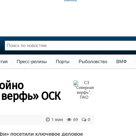
сс-релизы
Порты
Рыболовство
ВМФ
Образование
Яхт
тия
Пресс-релизы
Порты
Рыболовство
ВМФ
нции
Флот
и и семинары
Галерея флота
тойно
и
Форум
Отзывы
 верфь» ОСК
Все службы
1 мин
69
0
фи» посетили ключевое деловое