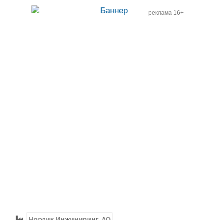
реклама 16+
Нордик Инжиниринг, AO