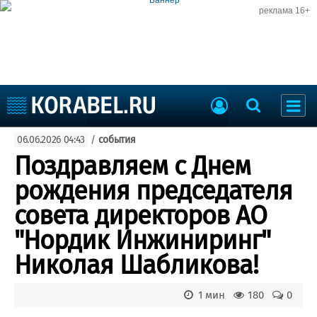
реклама 16+
Судостроение
06.06.2026 04:43
/
события
Судоходство
Судоремонт
Поздравляем с Днем
События
Пресс-релизы
рождения председателя
Порты
Рыболовство
совета директоров АО
ВМФ
Образование
"Нордик Инжиниринг"
Яхты и катера
Еще
Николая Шабликова!
Судостроение
Торговая площадка
1 мин
180
0
Пульс
Доска объявлений