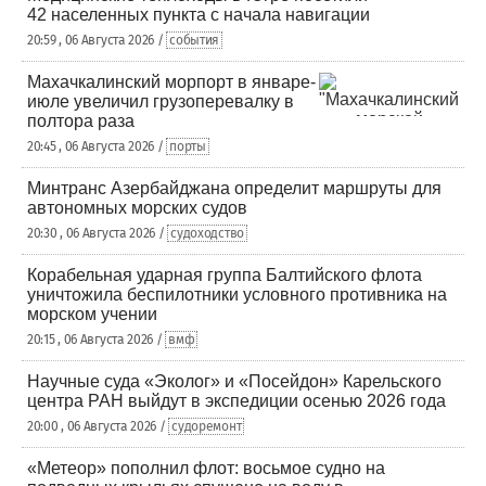
42 населенных пункта с начала навигации
20:59 , 06 Августа 2026 /
события
Махачкалинский морпорт в январе-
июле увеличил грузоперевалку в
полтора раза
20:45 , 06 Августа 2026 /
порты
Минтранс Азербайджана определит маршруты для
автономных морских судов
20:30 , 06 Августа 2026 /
судоходство
Корабельная ударная группа Балтийского флота
уничтожила беспилотники условного противника на
морском учении
20:15 , 06 Августа 2026 /
вмф
Научные суда «Эколог» и «Посейдон» Карельского
центра РАН выйдут в экспедиции осенью 2026 года
20:00 , 06 Августа 2026 /
судоремонт
«Метеор» пополнил флот: восьмое судно на