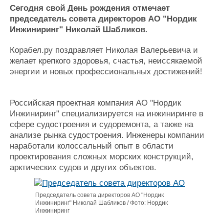
Новости
Продажа флота
Сегодня свой День рождения отмечает
Компании
Оборудование
председатель совета директоров АО "Нордик
Репутация
Изделия
Инжиниринг" Николай Шабликов.
Работа
Материалы
Крюинг
Услуги
Корабел.ру поздравляет Николая Валерьевича и
Журнал
желает крепкого здоровья, счастья, неиссякаемой
Реклама
энергии и новых профессиональных достижений!
Конференции
Флот
Российская проектная компания АО "Нордик
Выставки и семинары
Галерея флота
Инжиниринг" специализируется на инжиниринге в
сфере судостроения и судоремонта, а также на
Личности
Форум
анализе рынка судостроения. Инженеры компании
Словарь
Отзывы
наработали колоссальный опыт в области
Все службы
проектирования сложных морских конструкций,
арктических судов и других объектов.
Председатель совета директоров АО "Нордик
Инжиниринг" Николай Шабликов / Фото: Нордик
Инжиниринг