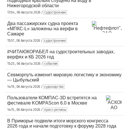
подводных крыльях спущено на воду в
Нижегородской области
17:04 , 06 Августа 2026 /
судостроение
Два пассажирских судна проекта
«МПКС-L» заложены на верфи в
Самаре
15:57 , 06 Августа 2026 /
судостроение
#ЧИТАЮКОРАБЕЛ на судостроительных заводах,
верфях и КБ 2026 год
15:25 , 06 Августа 2026 /
события
Севморпуть изменит мировую логистику и экономику
— Цыбульский
14:19 , 06 Августа 2026 /
судоходство
Пользователи КОМПАС-3D встретятся на
фестивале KOMPAScon 6.0 в Москве
14:15 , 06 Августа 2026 /
пресс-релизы
В Приморье подвели итоги морского конгресса
2026 года и начали подготовку к форуму 2028 года