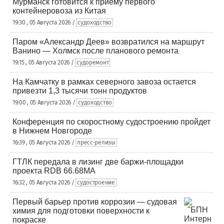
Мурманск готовится к приему первого
контейнеровоза из Китая
19:30 , 05 Августа 2026 /
судоходство
Паром «Александр Деев» возвратился на маршрут
Ванино — Холмск после планового ремонта
19:15 , 05 Августа 2026 /
судоремонт
На Камчатку в рамках северного завоза остается
привезти 1,3 тысячи тонн продуктов
19:00 , 05 Августа 2026 /
судоходство
Конференция по скоростному судостроению пройдет
в Нижнем Новгороде
16:39 , 05 Августа 2026 /
пресс-релизы
ГТЛК передала в лизинг две баржи-площадки
проекта RDB 66.68МА
16:32 , 05 Августа 2026 /
судостроение
Первый барьер против коррозии — судовая
химия для подготовки поверхности к
покраске