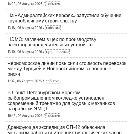
14:02 , 06 Августа 2026 /
события
На «Адмиралтейских верфях» запустили обучение
крупноблочному строительству
13:18 , 06 Августа 2026 /
события
НЭМО: заглянем в цех по производству
электрораспределительных устройств
13:10 , 06 Августа 2026 /
судостроение
Черноморские линии повысили стоимость перевозок
между Турцией и Новороссийском за военные
риски
11:32 , 06 Августа 2026 /
события
В Санкт-Петербургском морском
рыбопромышленном колледже установлен
современный тренажер для судовых механиков
разработки ЭМЦТ
10:46 , 06 Августа 2026 /
события
Дрейфующая экспедиция СП-42 объяснила
механизм работы внутренних биологических часов