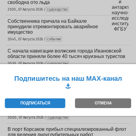
свободна ото льда
21:00 , 07 Августа 2026 /
судоходство
Собственника причала на Байкале
принудили отремонтировать аварийное
имущество
20:45 , 07 Августа 2026 /
события
С начала навигации волжские города Ивановской
области приняли более 40 тысяч круизных туристов
20:30 , 07 Августа 2026 /
судоходство
Слип для маломерных судов в Магаданском
Подпишитесь на наш MAX-канал
морском центре планируют запустить в тестовом
⚓️
режиме до конца лета
20:15 , 07 Августа 2026 /
яхты и катера
ПОДПИСАТЬСЯ
ОТМЕНА
Кыргызстан получил Кодекс торгового
мореплавания с регистрацией судов в Бишкеке
20:00 , 07 Августа 2026 /
судоходство
В порт Корсаков прибыл специализированный флот
для ведения дноуглубительных работ