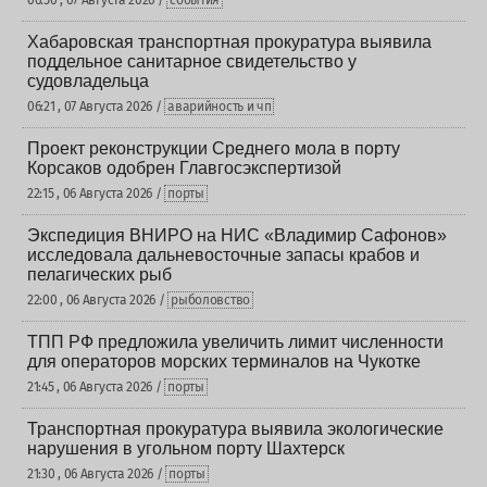
06:50 , 07 Августа 2026 /
события
Хабаровская транспортная прокуратура выявила
поддельное санитарное свидетельство у
судовладельца
06:21 , 07 Августа 2026 /
аварийность и чп
Проект реконструкции Среднего мола в порту
Корсаков одобрен Главгосэкспертизой
22:15 , 06 Августа 2026 /
порты
Экспедиция ВНИРО на НИС «Владимир Сафонов»
исследовала дальневосточные запасы крабов и
пелагических рыб
22:00 , 06 Августа 2026 /
рыболовство
ТПП РФ предложила увеличить лимит численности
для операторов морских терминалов на Чукотке
21:45 , 06 Августа 2026 /
порты
Транспортная прокуратура выявила экологические
нарушения в угольном порту Шахтерск
21:30 , 06 Августа 2026 /
порты