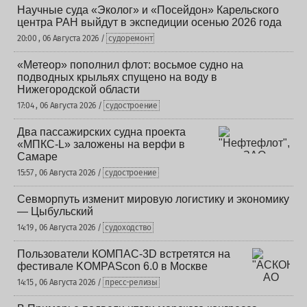
Научные суда «Эколог» и «Посейдон» Карельского
центра РАН выйдут в экспедиции осенью 2026 года
20:00 , 06 Августа 2026 /
судоремонт
«Метеор» пополнил флот: восьмое судно на
подводных крыльях спущено на воду в
Нижегородской области
17:04 , 06 Августа 2026 /
судостроение
Два пассажирских судна проекта
«МПКС-L» заложены на верфи в
Самаре
15:57 , 06 Августа 2026 /
судостроение
Севморпуть изменит мировую логистику и экономику
— Цыбульский
14:19 , 06 Августа 2026 /
судоходство
Пользователи КОМПАС-3D встретятся на
фестивале KOMPAScon 6.0 в Москве
14:15 , 06 Августа 2026 /
пресс-релизы