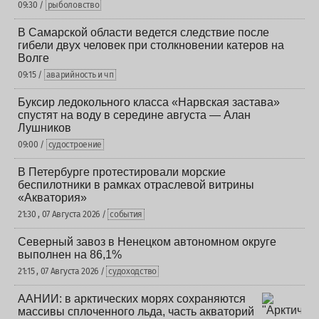
09:30 /
рыболовство
В Самарской области ведется следствие после
гибели двух человек при столкновении катеров на
Волге
09:15 /
аварийность и чп
Буксир ледокольного класса «Нарвская застава»
спустят на воду в середине августа — Алан
Лушников
09:00 /
судостроение
В Петербурге протестировали морские
беспилотники в рамках отраслевой витрины
«Акватория»
21:30 , 07 Августа 2026 /
события
Северный завоз в Ненецком автономном округе
выполнен на 86,1%
21:15 , 07 Августа 2026 /
судоходство
ААНИИ: в арктических морях сохраняются
массивы сплоченного льда, часть акваторий