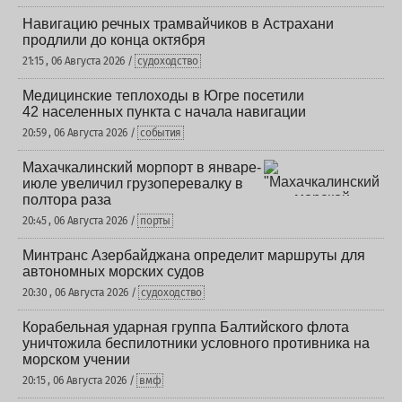
Навигацию речных трамвайчиков в Астрахани
продлили до конца октября
21:15 , 06 Августа 2026 /
судоходство
Медицинские теплоходы в Югре посетили
42 населенных пункта с начала навигации
20:59 , 06 Августа 2026 /
события
Махачкалинский морпорт в январе-
июле увеличил грузоперевалку в
полтора раза
20:45 , 06 Августа 2026 /
порты
Минтранс Азербайджана определит маршруты для
автономных морских судов
20:30 , 06 Августа 2026 /
судоходство
Корабельная ударная группа Балтийского флота
уничтожила беспилотники условного противника на
морском учении
20:15 , 06 Августа 2026 /
вмф