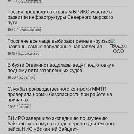
10:45 /
образование
Россия предложила странам БРИКС участие в
развитии инфраструктуры Северного морского
пути
10:30 /
судоходство
Россияне все чаще выбирают речные круизы:
названы самые популярные направления
10:15 /
судоходство
В бухте Эгвекинот водолазы ведут подготовку к
подъему пяти затопленных судов
10:00 /
события
Служба производственного контроля ММТП
проверила нормы безопасности при работе на
причалах
09:45 /
порты
ВНИРО завершило экспедицию по изучению
байкальского омуля в ходе первого длительного
рейса НИС «Викентий Зайцев»