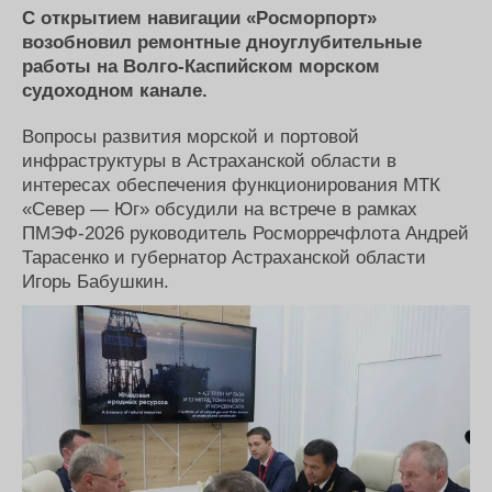
Новости
Продажа флота
С открытием навигации «Росморпорт»
Компании
Оборудование
возобновил ремонтные дноуглубительные
Репутация
Изделия
работы на Волго-Каспийском морском
Работа
Материалы
судоходном канале.
Крюинг
Услуги
Журнал
Вопросы развития морской и портовой
Реклама
инфраструктуры в Астраханской области в
интересах обеспечения функционирования МТК
«Север — Юг» обсудили на встрече в рамках
Конференции
Флот
ПМЭФ-2026 руководитель Росморречфлота Андрей
Выставки и семинары
Галерея флота
Тарасенко и губернатор Астраханской области
Личности
Форум
Игорь Бабушкин.
Словарь
Отзывы
Все службы