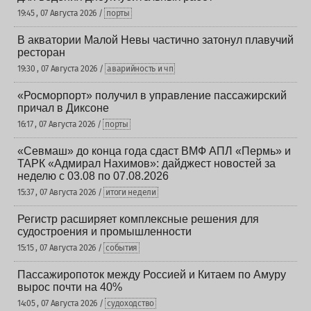
19:45 , 07 Августа 2026 /
порты
В акватории Малой Невы частично затонул плавучий
ресторан
19:30 , 07 Августа 2026 /
аварийность и чп
«Росморпорт» получил в управление пассажирский
причал в Диксоне
16:17 , 07 Августа 2026 /
порты
«Севмаш» до конца года сдаст ВМФ АПЛ «Пермь» и
ТАРК «Адмирал Нахимов»: дайджест новостей за
неделю с 03.08 по 07.08.2026
15:37 , 07 Августа 2026 /
итоги недели
Регистр расширяет комплексные решения для
судостроения и промышленности
15:15 , 07 Августа 2026 /
события
Пассажиропоток между Россией и Китаем по Амуру
вырос почти на 40%
14:05 , 07 Августа 2026 /
судоходство