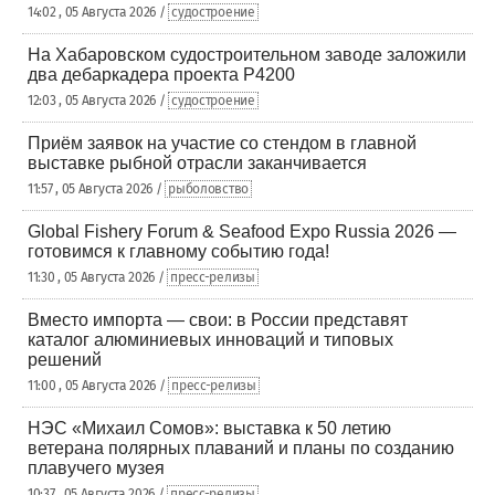
14:02 , 05 Августа 2026 /
судостроение
На Хабаровском судостроительном заводе заложили
два дебаркадера проекта Р4200
12:03 , 05 Августа 2026 /
судостроение
Приём заявок на участие со стендом в главной
выставке рыбной отрасли заканчивается
11:57 , 05 Августа 2026 /
рыболовство
Global Fishery Forum & Seafood Expo Russia 2026 —
готовимся к главному событию года!
11:30 , 05 Августа 2026 /
пресс-релизы
Вместо импорта — свои: в России представят
каталог алюминиевых инноваций и типовых
решений
11:00 , 05 Августа 2026 /
пресс-релизы
НЭС «Михаил Сомов»: выставка к 50 летию
ветерана полярных плаваний и планы по созданию
плавучего музея
10:37 , 05 Августа 2026 /
пресс-релизы