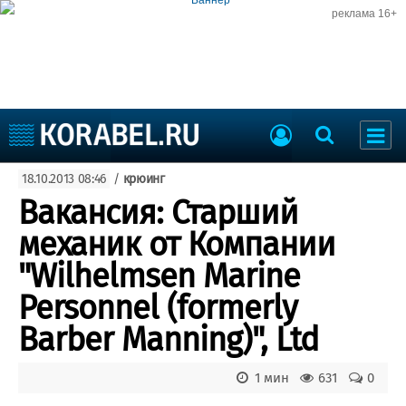
реклама 16+
Судостроение
18.10.2013 08:46
/
крюинг
Судоходство
Судоремонт
Вакансия: Старший
События
Пресс-релизы
механик от Компании
Порты
Рыболовство
"Wilhelmsen Marine
ВМФ
Образование
Personnel (formerly
Яхты и катера
Еще
Barber Manning)", Ltd
Судостроение
Торговая площадка
1 мин
631
0
Пульс
Доска объявлений