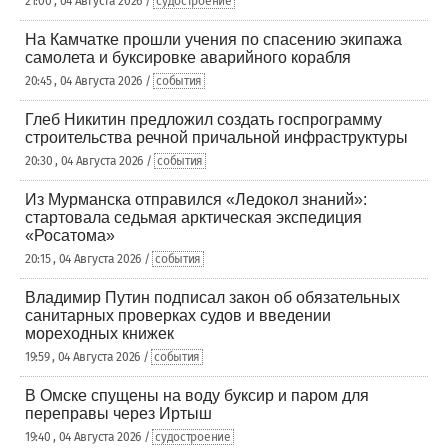
21:00 , 04 Августа 2026 /
судостроение
На Камчатке прошли учения по спасению экипажа
самолета и буксировке аварийного корабля
20:45 , 04 Августа 2026 /
события
Глеб Никитин предложил создать госпрограмму
строительства речной причальной инфраструктуры
20:30 , 04 Августа 2026 /
события
Из Мурманска отправился «Ледокол знаний»:
стартовала седьмая арктическая экспедиция
«Росатома»
20:15 , 04 Августа 2026 /
события
Владимир Путин подписал закон об обязательных
санитарных проверках судов и введении
мореходных книжек
19:59 , 04 Августа 2026 /
события
В Омске спущены на воду буксир и паром для
переправы через Иртыш
19:40 , 04 Августа 2026 /
судостроение