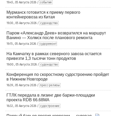
19:45 , 05 Августа 2026 /
события
Мурманск готовится к приему первого
контейнеровоза из Китая
19:30 , 05 Августа 2026 /
судоходство
Паром «Александр Деев» возвратился на маршрут
Ванино — Холмск после планового ремонта
19:15 , 05 Августа 2026 /
судоремонт
На Камчатку в рамках северного завоза остается
привезти 1,3 тысячи тонн продуктов
19:00 , 05 Августа 2026 /
судоходство
Конференция по скоростному судостроению пройдет
в Нижнем Новгороде
16:39 , 05 Августа 2026 /
пресс-релизы
ГТЛК передала в лизинг две баржи-площадки
проекта RDB 66.68МА
16:32 , 05 Августа 2026 /
судостроение
Первый барьер против коррозии — судовая