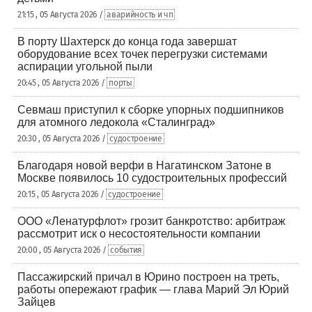
21:15 , 05 Августа 2026 /
аварийность и чп
В порту Шахтерск до конца года завершат
оборудование всех точек перегрузки системами
аспирации угольной пыли
20:45 , 05 Августа 2026 /
порты
Севмаш приступил к сборке упорных подшипников
для атомного ледокола «Сталинград»
20:30 , 05 Августа 2026 /
судостроение
Благодаря новой верфи в Нагатинском Затоне в
Москве появилось 10 судостроительных профессий
20:15 , 05 Августа 2026 /
судостроение
ООО «Ленатурфлот» грозит банкротство: арбитраж
рассмотрит иск о несостоятельности компании
20:00 , 05 Августа 2026 /
события
Пассажирский причал в Юрино построен на треть,
работы опережают график — глава Марий Эл Юрий
Зайцев