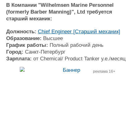
Новости
Продажа флота
В Компании "Wilhelmsen Marine Personnel
Компании
Оборудование
(formerly Barber Manning)", Ltd требуется
Репутация
Изделия
старший механик:
Работа
Материалы
Крюинг
Услуги
Должность:
Chief Engineer [Старший механик]
Журнал
Образование:
Высшее
Реклама
График работы:
Полный рабочий день
Город:
Санкт-Петербург
Зарплата:
от Chemical/ Product Tanker
у.е./месяц
Конференции
Флот
Выставки и семинары
Галерея флота
реклама 16+
Личности
Форум
Словарь
Отзывы
Все службы