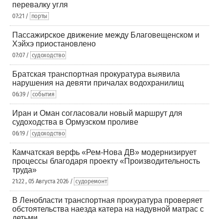
перевалку угля
07:21 /
порты
Пассажирское движение между Благовещенском и
Хэйхэ приостановлено
07:07 /
судоходство
Братская транспортная прокуратура выявила
нарушения на девяти причалах водохранилищ
06:39 /
события
Иран и Оман согласовали новый маршрут для
судоходства в Ормузском проливе
06:19 /
судоходство
Камчатская верфь «Рем-Нова ДВ» модернизирует
процессы благодаря проекту «Производительность
труда»
21:22 , 05 Августа 2026 /
судоремонт
В Ленобласти транспортная прокуратура проверяет
обстоятельства наезда катера на надувной матрас с
детьми