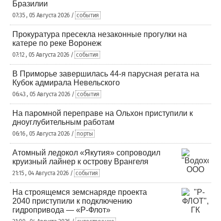
Бразилии
07:35 , 05 Августа 2026 /
события
Прокуратура пресекла незаконные прогулки на
катере по реке Воронеж
07:12 , 05 Августа 2026 /
события
В Приморье завершилась 44-я парусная регата на
Кубок адмирала Невельского
06:43 , 05 Августа 2026 /
события
На паромной переправе на Ольхон приступили к
дноуглубительным работам
06:16 , 05 Августа 2026 /
порты
Атомный ледокол «Якутия» сопроводил
круизный лайнер к острову Врангеля
21:15 , 04 Августа 2026 /
события
На строящемся земснаряде проекта
2040 приступили к подключению
гидропривода — «Р-Флот»