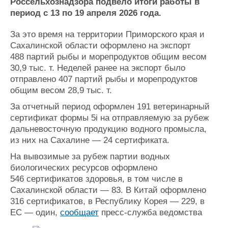
Новости
Продажа флота
Россельхознадзора подвело итоги работы в
период с 13 по 19 апреля 2026 года.
Компании
Оборудование
Репутация
Изделия
За это время на территории Приморского края и
Работа
Материалы
Сахалинской области оформлено на экспорт
Крюинг
Услуги
488 партий рыбы и морепродуктов общим весом
Журнал
30,9 тыс. т. Неделей ранее на экспорт было
Реклама
отправлено 407 партий рыбы и морепродуктов
общим весом 28,9 тыс. т.
Конференции
Флот
За отчетный период оформлен 191 ветеринарный
сертификат формы 5i на отправляемую за рубеж
Выставки и семинары
Галерея флота
дальневосточную продукцию водного промысла,
Личности
Форум
из них на Сахалине — 24 сертификата.
Словарь
Отзывы
Все службы
На вывозимые за рубеж партии водных
биологических ресурсов оформлено
546 сертификатов здоровья, в том числе в
Сахалинской области — 83. В Китай оформлено
316 сертификатов, в Республику Корея — 229, в
ЕС — один,
сообщает
пресс-служба ведомства