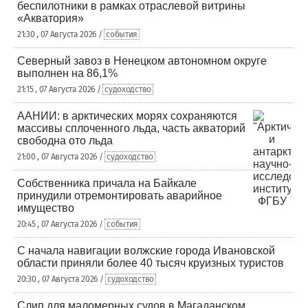
беспилотники в рамках отраслевой витрины
«Акватория»
21:30 , 07 Августа 2026 /
события
Северный завоз в Ненецком автономном округе
выполнен на 86,1%
21:15 , 07 Августа 2026 /
судоходство
ААНИИ: в арктических морях сохраняются
массивы сплоченного льда, часть акваторий
свободна ото льда
21:00 , 07 Августа 2026 /
судоходство
Собственника причала на Байкале
принудили отремонтировать аварийное
имущество
20:45 , 07 Августа 2026 /
события
С начала навигации волжские города Ивановской
области приняли более 40 тысяч круизных туристов
20:30 , 07 Августа 2026 /
судоходство
Слип для маломерных судов в Магаданском