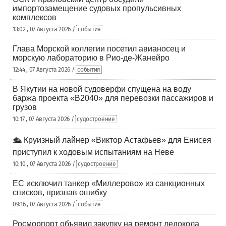
импортозамещение судовых пропульсивных
комплексов
13:02 , 07 Августа 2026 /
события
Глава Морской коллегии посетил авианосец и
морскую лабораторию в Рио-де-Жанейро
12:44 , 07 Августа 2026 /
события
В Якутии на новой судоверфи спущена на воду
баржа проекта «В2040» для перевозки пассажиров и
грузов
10:17 , 07 Августа 2026 /
судостроение
🛳️ Круизный лайнер «Виктор Астафьев» для Енисея
приступил к ходовым испытаниям на Неве
10:10 , 07 Августа 2026 /
судостроение
ЕС исключил танкер «Миллерово» из санкционных
списков, признав ошибку
09:16 , 07 Августа 2026 /
события
Росморпорт объявил закупку на ремонт ледокола