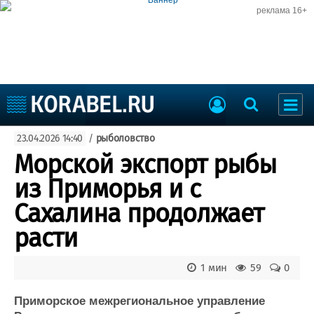
реклама 16+
Судостроение
23.04.2026 14:40
/
рыболовство
Судоходство
Судоремонт
Морской экспорт рыбы
События
Пресс-релизы
из Приморья и с
Порты
Рыболовство
Сахалина продолжает
ВМФ
Образование
расти
Яхты и катера
Еще
1 мин
59
0
Судостроение
Торговая площадка
Пульс
Доска объявлений
Приморское межрегиональное управление