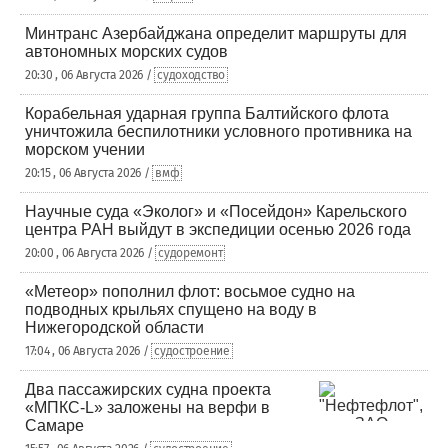
Минтранс Азербайджана определит маршруты для
автономных морских судов
20:30 , 06 Августа 2026 /
судоходство
Корабельная ударная группа Балтийского флота
уничтожила беспилотники условного противника на
морском учении
20:15 , 06 Августа 2026 /
вмф
Научные суда «Эколог» и «Посейдон» Карельского
центра РАН выйдут в экспедиции осенью 2026 года
20:00 , 06 Августа 2026 /
судоремонт
«Метеор» пополнил флот: восьмое судно на
подводных крыльях спущено на воду в
Нижегородской области
17:04 , 06 Августа 2026 /
судостроение
Два пассажирских судна проекта
«МПКС-L» заложены на верфи в
Самаре