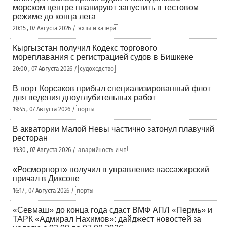
морском центре планируют запустить в тестовом
режиме до конца лета
20:15 , 07 Августа 2026 /
яхты и катера
Кыргызстан получил Кодекс торгового
мореплавания с регистрацией судов в Бишкеке
20:00 , 07 Августа 2026 /
судоходство
В порт Корсаков прибыл специализированный флот
для ведения дноуглубительных работ
19:45 , 07 Августа 2026 /
порты
В акватории Малой Невы частично затонул плавучий
ресторан
19:30 , 07 Августа 2026 /
аварийность и чп
«Росморпорт» получил в управление пассажирский
причал в Диксоне
16:17 , 07 Августа 2026 /
порты
«Севмаш» до конца года сдаст ВМФ АПЛ «Пермь» и
ТАРК «Адмирал Нахимов»: дайджест новостей за