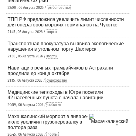
пелагических рыб
22:00 , 06 Августа 2026 /
рыболовство
ТПП РФ предложила увеличить лимит численности
для операторов морских терминалов на Чукотке
21:45 , 06 Августа 2026 /
порты
Транспортная прокуратура выявила экологические
нарушения в угольном порту Шахтерск
21:30 , 06 Августа 2026 /
порты
Навигацию речных трамвайчиков в Астрахани
продлили до конца октября
21:15 , 06 Августа 2026 /
судоходство
Медицинские теплоходы в Югре посетили
42 населенных пункта с начала навигации
20:59 , 06 Августа 2026 /
события
Махачкалинский морпорт в январе-
июле увеличил грузоперевалку в
полтора раза
20:45 , 06 Августа 2026 /
порты