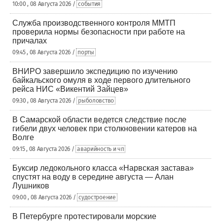
10:00 , 08 Августа 2026 /
события
Служба производственного контроля ММТП
проверила нормы безопасности при работе на
причалах
09:45 , 08 Августа 2026 /
порты
ВНИРО завершило экспедицию по изучению
байкальского омуля в ходе первого длительного
рейса НИС «Викентий Зайцев»
09:30 , 08 Августа 2026 /
рыболовство
В Самарской области ведется следствие после
гибели двух человек при столкновении катеров на
Волге
09:15 , 08 Августа 2026 /
аварийность и чп
Буксир ледокольного класса «Нарвская застава»
спустят на воду в середине августа — Алан
Лушников
09:00 , 08 Августа 2026 /
судостроение
В Петербурге протестировали морские