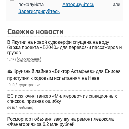
пожалуйста
Авторизуйтесь
или
Зарегистрируйтесь
Свежие новости
В Якутии на новой судоверфи спущена на воду
баржа проекта «В2040» для перевозки пассажиров и
грузов
10:17 /
судостроение
🛳️ Круизный лайнер «Виктор Астафьев» для Енисея
приступил к ходовым испытаниям на Неве
10:10 /
судостроение
ЕС исключил танкер «Миллерово» из санкционных
списков, признав ошибку
09:16 /
события
Росморпорт объявил закупку на ремонт ледокола
«Фанагория» за 6,2 млн рублей