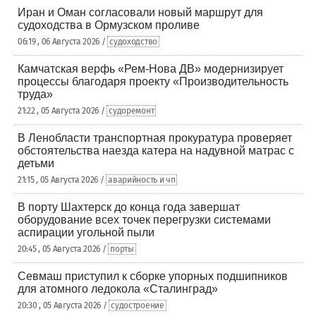
Иран и Оман согласовали новый маршрут для
судоходства в Ормузском проливе
06:19 , 06 Августа 2026 /
судоходство
Камчатская верфь «Рем-Нова ДВ» модернизирует
процессы благодаря проекту «Производительность
труда»
21:22 , 05 Августа 2026 /
судоремонт
В Ленобласти транспортная прокуратура проверяет
обстоятельства наезда катера на надувной матрас с
детьми
21:15 , 05 Августа 2026 /
аварийность и чп
В порту Шахтерск до конца года завершат
оборудование всех точек перегрузки системами
аспирации угольной пыли
20:45 , 05 Августа 2026 /
порты
Севмаш приступил к сборке упорных подшипников
для атомного ледокола «Сталинград»
20:30 , 05 Августа 2026 /
судостроение