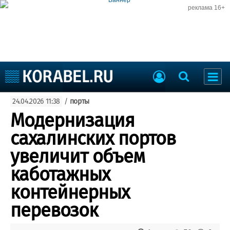
реклама 16+
Судостроение
24.04.2026 11:38
/
порты
Судоходство
Судоремонт
Модернизация
События
Пресс-релизы
сахалинских портов
Порты
Рыболовство
увеличит объем
ВМФ
Образование
каботажных
Яхты и катера
Еще
контейнерных
перевозок
Судостроение
Торговая площадка
Пульс
Доска объявлений