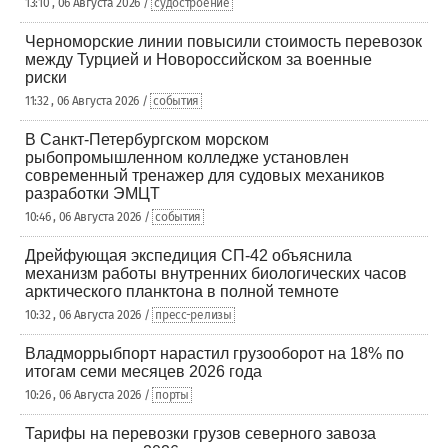
13:10 , 06 Августа 2026 /
судостроение
Черноморские линии повысили стоимость перевозок
между Турцией и Новороссийском за военные
риски
11:32 , 06 Августа 2026 /
события
В Санкт-Петербургском морском
рыбопромышленном колледже установлен
современный тренажер для судовых механиков
разработки ЭМЦТ
10:46 , 06 Августа 2026 /
события
Дрейфующая экспедиция СП-42 объяснила
механизм работы внутренних биологических часов
арктического планктона в полной темноте
10:32 , 06 Августа 2026 /
пресс-релизы
Владморрыбпорт нарастил грузооборот на 18% по
итогам семи месяцев 2026 года
10:26 , 06 Августа 2026 /
порты
Тарифы на перевозки грузов северного завоза