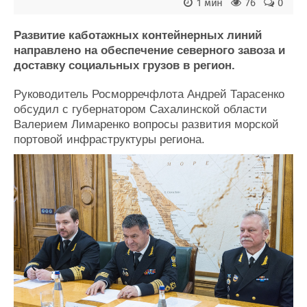
Новости
Продажа флота
1 мин
76
0
Компании
Оборудование
Репутация
Изделия
Развитие каботажных контейнерных линий
направлено на обеспечение северного завоза и
Работа
Материалы
доставку социальных грузов в регион.
Крюинг
Услуги
Журнал
Руководитель Росморречфлота Андрей Тарасенко
Реклама
обсудил с губернатором Сахалинской области
Валерием Лимаренко вопросы развития морской
портовой инфраструктуры региона.
Конференции
Флот
Выставки и семинары
Галерея флота
Личности
Форум
Словарь
Отзывы
Все службы