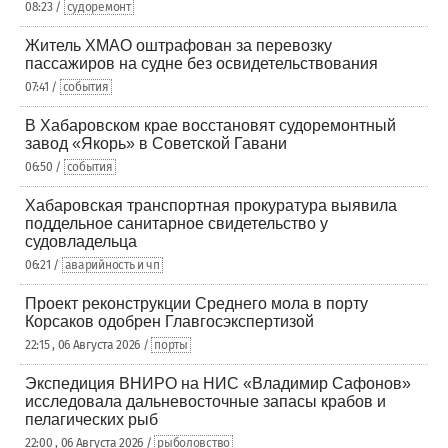
08:23 /
судоремонт
Житель ХМАО оштрафован за перевозку
пассажиров на судне без освидетельствования
07:41 /
события
В Хабаровском крае восстановят судоремонтный
завод «Якорь» в Советской Гавани
06:50 /
события
Хабаровская транспортная прокуратура выявила
поддельное санитарное свидетельство у
судовладельца
06:21 /
аварийность и чп
Проект реконструкции Среднего мола в порту
Корсаков одобрен Главгосэкспертизой
22:15 , 06 Августа 2026 /
порты
Экспедиция ВНИРО на НИС «Владимир Сафонов»
исследовала дальневосточные запасы крабов и
пелагических рыб
22:00 , 06 Августа 2026 /
рыболовство