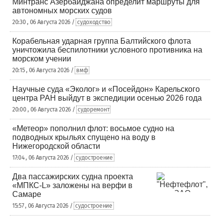
Минтранс Азербайджана определит маршруты для
автономных морских судов
20:30 , 06 Августа 2026 /
судоходство
Корабельная ударная группа Балтийского флота
уничтожила беспилотники условного противника на
морском учении
20:15 , 06 Августа 2026 /
вмф
Научные суда «Эколог» и «Посейдон» Карельского
центра РАН выйдут в экспедиции осенью 2026 года
20:00 , 06 Августа 2026 /
судоремонт
«Метеор» пополнил флот: восьмое судно на
подводных крыльях спущено на воду в
Нижегородской области
17:04 , 06 Августа 2026 /
судостроение
Два пассажирских судна проекта
«МПКС-L» заложены на верфи в
Самаре
15:57 , 06 Августа 2026 /
судостроение