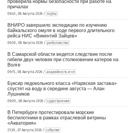
проверила нормы безопасности при работе на
причалах
09:45 , 08 Августа 2026 /
порты
ВНИРО завершило экспедицию по изучению
байкальского омуля в ходе первого длительного
рейса НИС «Викентий Зайцев»
09:30 , 08 Августа 2026 /
рыболовство
В Самарской области ведется следствие после
гибели двух человек при столкновении катеров на
Волге
09:15 , 08 Августа 2026 /
аварийность и чп
Буксир ледокольного класса «Нарвская застава»
спустят на воду в середине августа — Алан
Лушников
09:00 , 08 Августа 2026 /
судостроение
В Петербурге протестировали морские
беспилотники в рамках отраслевой витрины
«Акватория»
21:30 , 07 Августа 2026 /
события