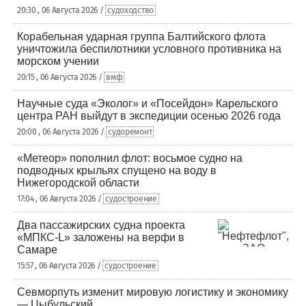
20:30 , 06 Августа 2026 /
судоходство
Корабельная ударная группа Балтийского флота
уничтожила беспилотники условного противника на
морском учении
20:15 , 06 Августа 2026 /
вмф
Научные суда «Эколог» и «Посейдон» Карельского
центра РАН выйдут в экспедиции осенью 2026 года
20:00 , 06 Августа 2026 /
судоремонт
«Метеор» пополнил флот: восьмое судно на
подводных крыльях спущено на воду в
Нижегородской области
17:04 , 06 Августа 2026 /
судостроение
Два пассажирских судна проекта
«МПКС-L» заложены на верфи в
Самаре
15:57 , 06 Августа 2026 /
судостроение
Севморпуть изменит мировую логистику и экономику
— Цыбульский