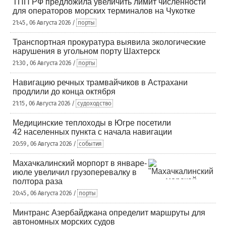
ТПП РФ предложила увеличить лимит численности
для операторов морских терминалов на Чукотке
21:45 , 06 Августа 2026 /
порты
Транспортная прокуратура выявила экологические
нарушения в угольном порту Шахтерск
21:30 , 06 Августа 2026 /
порты
Навигацию речных трамвайчиков в Астрахани
продлили до конца октября
21:15 , 06 Августа 2026 /
судоходство
Медицинские теплоходы в Югре посетили
42 населенных пункта с начала навигации
20:59 , 06 Августа 2026 /
события
Махачкалинский морпорт в январе-
июле увеличил грузоперевалку в
полтора раза
20:45 , 06 Августа 2026 /
порты
Минтранс Азербайджана определит маршруты для
автономных морских судов