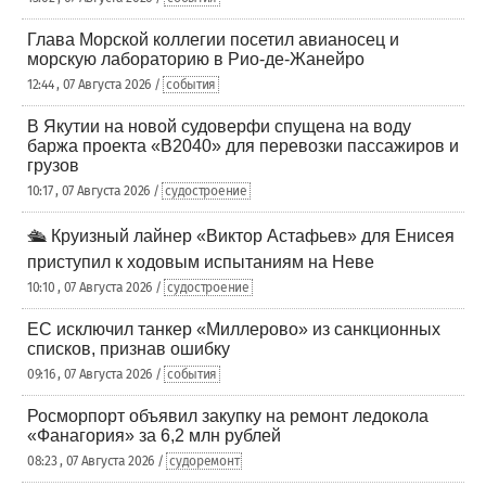
Глава Морской коллегии посетил авианосец и
морскую лабораторию в Рио-де-Жанейро
12:44 , 07 Августа 2026 /
события
В Якутии на новой судоверфи спущена на воду
баржа проекта «В2040» для перевозки пассажиров и
грузов
10:17 , 07 Августа 2026 /
судостроение
🛳️ Круизный лайнер «Виктор Астафьев» для Енисея
приступил к ходовым испытаниям на Неве
10:10 , 07 Августа 2026 /
судостроение
ЕС исключил танкер «Миллерово» из санкционных
списков, признав ошибку
09:16 , 07 Августа 2026 /
события
Росморпорт объявил закупку на ремонт ледокола
«Фанагория» за 6,2 млн рублей
08:23 , 07 Августа 2026 /
судоремонт