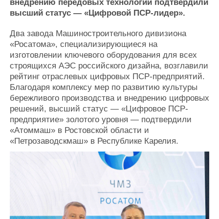
внедрению передовых технологий подтвердили
Журнал
высший статус — «Цифровой ПСР-лидер».
Реклама
Два завода Машиностроительного дивизиона
«Росатома», специализирующиеся на
Конференции
Флот
изготовлении ключевого оборудования для всех
Выставки и семинары
Галерея флота
строящихся АЭС российского дизайна, возглавили
Личности
Форум
рейтинг отраслевых цифровых ПСР-предприятий.
Словарь
Отзывы
Благодаря комплексу мер по развитию культуры
Все службы
бережливого производства и внедрению цифровых
решений, высший статус — «Цифровое ПСР-
предприятие» золотого уровня — подтвердили
«Атоммаш» в Ростовской области и
«Петрозаводскмаш» в Республике Карелия.