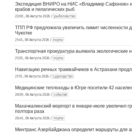
Экспедиция ВНИРО на НИС «Владимир Сафонов» и
крабов и пелагических рыб
22:00 , 06 Августа 2026 /
рыболовство
ТПП РФ предложила увеличить лимит численности д
Чукотке
21:45 , 06 Августа 2026 /
порты
Транспортная прокуратура выявила экологические 
21:30 , 06 Августа 2026 /
порты
Навигацию речных трамвайчиков в Астрахани продл
21:15 , 06 Августа 2026 /
судоходство
Медицинские теплоходы в Югре посетили 42 населен
20:59 , 06 Августа 2026 /
события
Махачкалинский морпорт в январе-июле увеличил гр
полтора раза
20:45 , 06 Августа 2026 /
порты
Минтранс Азербайджана определит маршруты для а