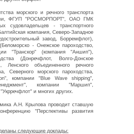
тства морского и речного транспорта
ации, ФГУП "РОСМОРПОРТ", ОАО ГМК
ых судовладельцев - транспортного
о-Балтийская компания, Северо-Западное
удостроительный завод, Борремфлот),
(Беломорско - Онежское пароходство,
ии "Транскор" (компания "Аншип"),
дства (Донречфлот, Волго-Донское
), Ленского объединенного речного
ва, Северного морского пароходства,
on", компании "Blue Wave shipping",
неджмент", компании "Маршип",
"Укрречфлот" и многих других.
емика А.Н. Крылова проводит ставшую
онференцию "Перспективы развития
сделаны следующие доклады: