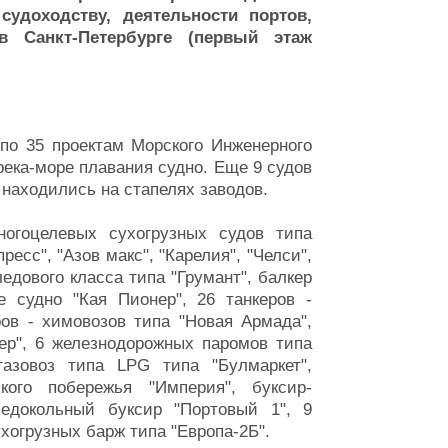
удоходству, деятельности портов,
 Санкт-Петербурге (первый этаж
 по 35 проектам Морского Инженерного
ека-море плавания судно. Еще 9 судов
 находились на стапелях заводов.
огоцелевых сухогрузных судов типа
ресс", "Азов макс", "Карелия", "Челси",
 ледового класса типа "Грумант", балкер
е судно "Кая Пионер", 26 танкеров -
ров - химовозов типа "Новая Армада",
инер", 6 железнодорожных паромов типа
 газовоз типа LPG типа "Булмаркет",
кого побережья "Империя", буксир-
едокольный буксир "Портовый 1", 9
огрузных барж типа "Европа-2Б".