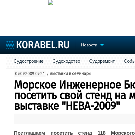
Новости
Судостроение
Судоходство
Судоремонт
События
Пре
Судостроение
Судоходство
Судоремонт
Собы
Судостроение
Торговая площадка
Конфере
09.09.2009 09:24
/
выставки и семинары
Пульс
Доска объявлений
Выставк
Морское Инженерное Б
Новости
Продажа флота
Личност
Компании
Оборудование
Словарь
посетить свой стенд на
Репутация
Изделия
выставке "НЕВА-2009"
Работа
Материалы
Крюинг
Услуги
Журнал
Реклама
Приглашаем посетить стенд 118 Морског