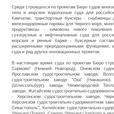
Среди строящихся по проектам Бюро судов многоц
типа и морские водолазные суда для российск
Камчатки, транспортные буксиры - снабженцы 
железнодорожные паромы для Черного моря, много
продуктовозы - химовозы нового поколения
сухогрузные и нефтеналивные суда для росси
морские и речные барже - буксирные составы
расширенными природоохранными функциями, м
суда и ряд других инновационных проектов.
В настоящее время суда по проектам Бюро стро
Сормово" (Нижний Новгород), Онежском судос
Ярославском судостроительном заводе, Волго
судостроительном заводе "Ока" (Навашино),
(Шлиссельбург), заводе "Нижегородский Тепл
заводе, Жатайском судостроительно-судоремонтно
- Херсонском судостроительном заводе, Черн
Херсонском судостроительно-судоремонтном зав
Севастополь", Килийском судостроительно-судор
Shipyard (Tianjin), Cxengxi Shipyard (JianYyin) и р