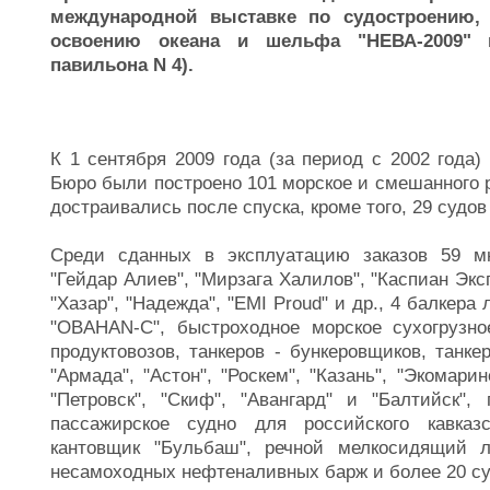
международной выставке по судостроению, с
освоению океана и шельфа "НЕВА-2009" в
павильона N 4).
К 1 сентября 2009 года (за период с 2002 года)
Бюро были построено 101 морское и смешанного р
достраивались после спуска, кроме того, 29 судов
Среди сданных в эксплуатацию заказов 59 мн
"Гейдар Алиев", "Мирзага Халилов", "Каспиан Эксп
"Хазар", "Надежда", "EMI Proud" и др., 4 балкера
"OBAHAN-C", быстроходное морское сухогрузно
продуктовозов, танкеров - бункеровщиков, танке
"Армада", "Астон", "Роскем", "Казань", "Экомар
"Петровск", "Скиф", "Авангард" и "Балтийск",
пассажирское судно для российского кавказс
кантовщик "Бульбаш", речной мелкосидящий л
несамоходных нефтеналивных барж и более 20 сух