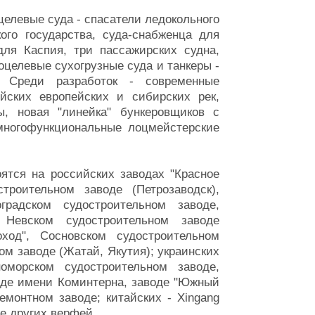
елевые суда - спасатели ледокольного
ого государства, суда-снабженца для
для Каспия, три пассажирских судна,
целевые сухогрузные суда и танкеры -
. Среди разработок - современные
йских европейских и сибирских рек,
, новая "линейка" бункеровщиков с
ногофункциональные лоцмейстерские
ятся на российских заводах "Красное
троительном заводе (Петрозаводск),
градском судостроительном заводе,
 Невском судостроительном заводе
оход", Сосновском судостроительном
м заводе (Жатай, Якутия); украинских
оморском судостроительном заводе,
оде имени Коминтерна, заводе "Южный
емонтном заводе; китайских - Xingang
яде других верфей.