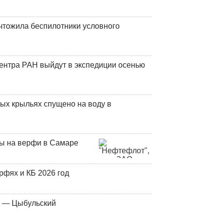
чтожила беспилотники условного
центра РАН выйдут в экспедиции осенью
ых крыльях спущено на воду в
ны на верфи в Самаре
фях и КБ 2026 год
у — Цыбульский