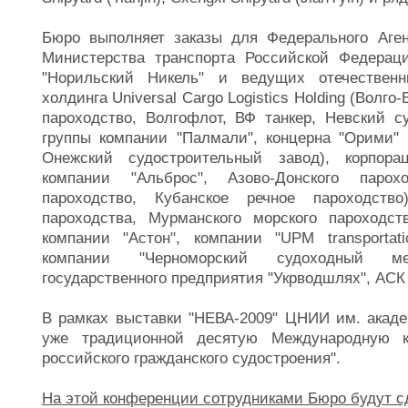
Бюро выполняет заказы для Федерального Аген
Министерства транспорта Российской Федер
"Норильский Никель" и ведущих отечественн
холдинга Universal Cargo Logistics Holding (Волг
пароходство, Волгофлот, ВФ танкер, Невский с
группы компании "Палмали", концерна "Орими" 
Онежский судостроительный завод), корпорац
компании "Альброс", Азово-Донского парохо
пароходство, Кубанское речное пароходство
пароходства, Мурманского морского пароходст
компании "Астон", компании "UPM transportati
компании "Черноморский судоходный ме
государственного предприятия "Укрводшлях", АСК 
В рамках выставки "НЕВА-2009" ЦНИИ им. акад
уже традиционной десятую Международную к
российского гражданского судостроения".
На этой конференции сотрудниками Бюро будут 