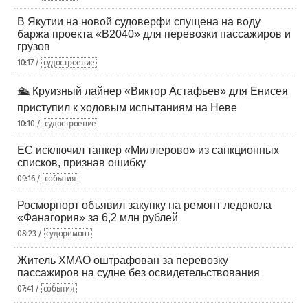
В Якутии на новой судоверфи спущена на воду
баржа проекта «В2040» для перевозки пассажиров и
грузов
10:17 /
судостроение
🛳️ Круизный лайнер «Виктор Астафьев» для Енисея
приступил к ходовым испытаниям на Неве
10:10 /
судостроение
ЕС исключил танкер «Миллерово» из санкционных
списков, признав ошибку
09:16 /
события
Росморпорт объявил закупку на ремонт ледокола
«Фанагория» за 6,2 млн рублей
08:23 /
судоремонт
Житель ХМАО оштрафован за перевозку
пассажиров на судне без освидетельствования
07:41 /
события