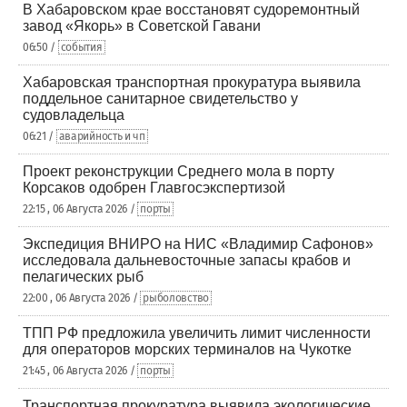
В Хабаровском крае восстановят судоремонтный
завод «Якорь» в Советской Гавани
06:50 /
события
Хабаровская транспортная прокуратура выявила
поддельное санитарное свидетельство у
судовладельца
06:21 /
аварийность и чп
Проект реконструкции Среднего мола в порту
Корсаков одобрен Главгосэкспертизой
22:15 , 06 Августа 2026 /
порты
Экспедиция ВНИРО на НИС «Владимир Сафонов»
исследовала дальневосточные запасы крабов и
пелагических рыб
22:00 , 06 Августа 2026 /
рыболовство
ТПП РФ предложила увеличить лимит численности
для операторов морских терминалов на Чукотке
21:45 , 06 Августа 2026 /
порты
Транспортная прокуратура выявила экологические