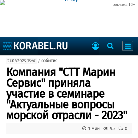
реклама 16+
Судостроение
27.06.2023 13:47
/
события
Судоходство
Судоремонт
Компания "СТТ Марин
События
Пресс-релизы
Сервис" приняла
Порты
Рыболовство
участие в семинаре
ВМФ
Образование
"Актуальные вопросы
Яхты и катера
Еще
морской отрасли - 2023"
Судостроение
Торговая площадка
1 мин
95
0
Пульс
Доска объявлений