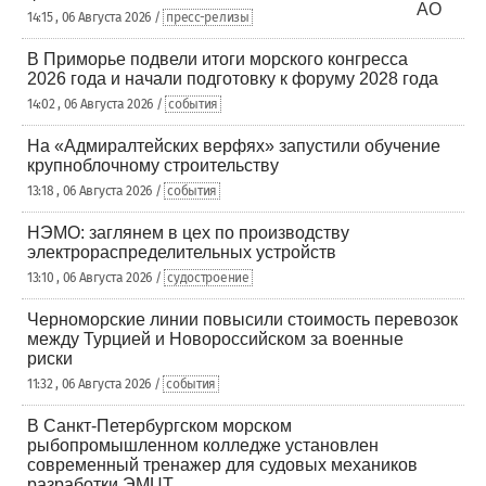
14:15 , 06 Августа 2026 /
пресс-релизы
В Приморье подвели итоги морского конгресса
2026 года и начали подготовку к форуму 2028 года
14:02 , 06 Августа 2026 /
события
На «Адмиралтейских верфях» запустили обучение
крупноблочному строительству
13:18 , 06 Августа 2026 /
события
НЭМО: заглянем в цех по производству
электрораспределительных устройств
13:10 , 06 Августа 2026 /
судостроение
Черноморские линии повысили стоимость перевозок
между Турцией и Новороссийском за военные
риски
11:32 , 06 Августа 2026 /
события
В Санкт-Петербургском морском
рыбопромышленном колледже установлен
современный тренажер для судовых механиков
разработки ЭМЦТ