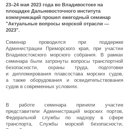
Новости
Продажа флота
23–24 мая 2023 года во Владивостоке на
Компании
Оборудование
площадке Дальневосточного института
Репутация
Изделия
коммуникаций прошел ежегодный семинар
Работа
Материалы
"Актуальные вопросы морской отрасли —
Крюинг
Услуги
2023".
Журнал
Реклама
Семинар проводился при поддержке
Администрации Приморского края, при участии
Владивостокского морского собрания. В рамках
Конференции
Флот
семинара были затронуты вопросы транспортной
Выставки и семинары
Галерея флота
безопасности, охраны труда, подготовки
Личности
Форум
и дипломирования плавсостава морских судов,
а также оборудования и освидетельствования
Словарь
Отзывы
судов в современных условиях.
Все службы
В работе семинара приняли участие
представители Администраций морских портов,
Федеральной службы по надзору в сфере
транспорта, Службы морской безопасности,