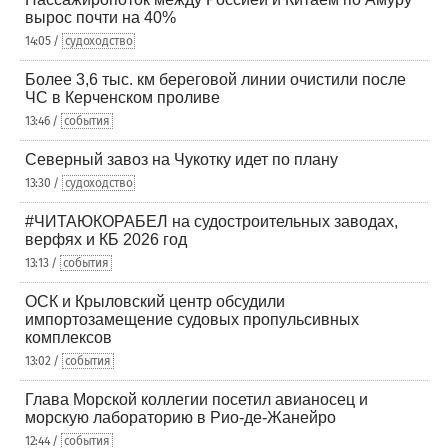
вырос почти на 40%
14:05 /
судоходство
Более 3,6 тыс. км береговой линии очистили после
ЧС в Керченском проливе
13:46 /
события
Северный завоз на Чукотку идет по плану
13:30 /
судоходство
#ЧИТАЮКОРАБЕЛ на судостроительных заводах,
верфях и КБ 2026 год
13:13 /
события
ОСК и Крыловский центр обсудили
импортозамещение судовых пропульсивных
комплексов
13:02 /
события
Глава Морской коллегии посетил авианосец и
морскую лабораторию в Рио-де-Жанейро
12:44 /
события