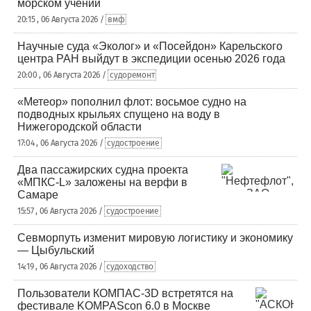
морском учении
20:15 , 06 Августа 2026 /
вмф
Научные суда «Эколог» и «Посейдон» Карельского
центра РАН выйдут в экспедиции осенью 2026 года
20:00 , 06 Августа 2026 /
судоремонт
«Метеор» пополнил флот: восьмое судно на
подводных крыльях спущено на воду в
Нижегородской области
17:04 , 06 Августа 2026 /
судостроение
Два пассажирских судна проекта
«МПКС-L» заложены на верфи в
Самаре
15:57 , 06 Августа 2026 /
судостроение
Севморпуть изменит мировую логистику и экономику
— Цыбульский
14:19 , 06 Августа 2026 /
судоходство
Пользователи КОМПАС-3D встретятся на
фестивале KOMPAScon 6.0 в Москве