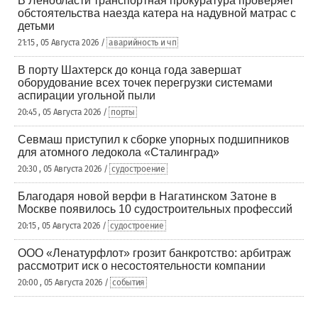
В Ленобласти транспортная прокуратура проверяет
обстоятельства наезда катера на надувной матрас с
детьми
21:15 , 05 Августа 2026 /
аварийность и чп
В порту Шахтерск до конца года завершат
оборудование всех точек перегрузки системами
аспирации угольной пыли
20:45 , 05 Августа 2026 /
порты
Севмаш приступил к сборке упорных подшипников
для атомного ледокола «Сталинград»
20:30 , 05 Августа 2026 /
судостроение
Благодаря новой верфи в Нагатинском Затоне в
Москве появилось 10 судостроительных профессий
20:15 , 05 Августа 2026 /
судостроение
ООО «Ленатурфлот» грозит банкротство: арбитраж
рассмотрит иск о несостоятельности компании
20:00 , 05 Августа 2026 /
события