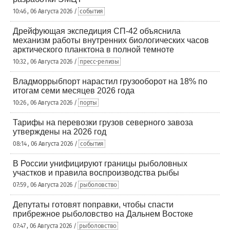
10:46 , 06 Августа 2026 /
события
Дрейфующая экспедиция СП-42 объяснила
механизм работы внутренних биологических часов
арктического планктона в полной темноте
10:32 , 06 Августа 2026 /
пресс-релизы
Владморрыбпорт нарастил грузооборот на 18% по
итогам семи месяцев 2026 года
10:26 , 06 Августа 2026 /
порты
Тарифы на перевозки грузов северного завоза
утверждены на 2026 год
08:14 , 06 Августа 2026 /
события
В России унифицируют границы рыболовных
участков и правила воспроизводства рыбы
07:59 , 06 Августа 2026 /
рыболовство
Депутаты готовят поправки, чтобы спасти
прибрежное рыболовство на Дальнем Востоке
07:47 , 06 Августа 2026 /
рыболовство