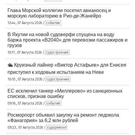
Глава Морской коллегии посетил авианосец и
морскую лабораторию в Рио-де-Жанейро
12:44 , 07 Августа 2026 /
события
В Якутии на новой судоверфи спущена на воду
баржа проекта «В2040» для перевозки пассажиров и
грузов
10:17 , 07 Августа 2026 /
судостроение
🛳️ Круизный лайнер «Виктор Астафьев» для Енисея
приступил к ходовым испытаниям на Неве
10:10 , 07 Августа 2026 /
судостроение
ЕС исключил танкер «Миллерово» из санкционных
списков, признав ошибку
09:16 , 07 Августа 2026 /
события
Росморпорт объявил закупку на ремонт ледокола
«Фанагория» за 6,2 млн рублей
08:23 , 07 Августа 2026 /
судоремонт