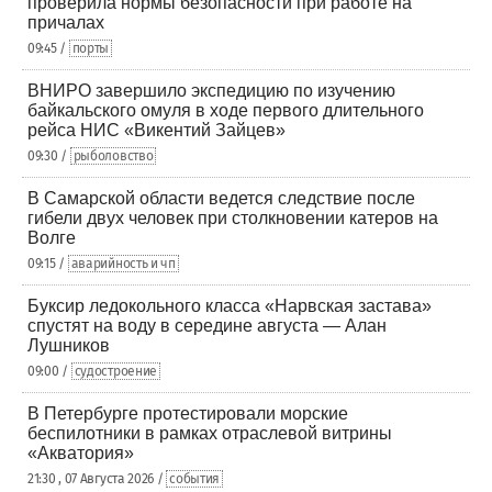
проверила нормы безопасности при работе на
причалах
09:45 /
порты
ВНИРО завершило экспедицию по изучению
байкальского омуля в ходе первого длительного
рейса НИС «Викентий Зайцев»
09:30 /
рыболовство
В Самарской области ведется следствие после
гибели двух человек при столкновении катеров на
Волге
09:15 /
аварийность и чп
Буксир ледокольного класса «Нарвская застава»
спустят на воду в середине августа — Алан
Лушников
09:00 /
судостроение
В Петербурге протестировали морские
беспилотники в рамках отраслевой витрины
«Акватория»
21:30 , 07 Августа 2026 /
события