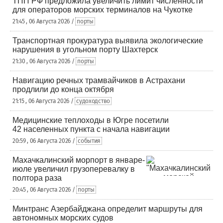
ТПП РФ предложила увеличить лимит численности
для операторов морских терминалов на Чукотке
21:45 , 06 Августа 2026 /
порты
Транспортная прокуратура выявила экологические
нарушения в угольном порту Шахтерск
21:30 , 06 Августа 2026 /
порты
Навигацию речных трамвайчиков в Астрахани
продлили до конца октября
21:15 , 06 Августа 2026 /
судоходство
Медицинские теплоходы в Югре посетили
42 населенных пункта с начала навигации
20:59 , 06 Августа 2026 /
события
Махачкалинский морпорт в январе-
июле увеличил грузоперевалку в
полтора раза
20:45 , 06 Августа 2026 /
порты
Минтранс Азербайджана определит маршруты для
автономных морских судов