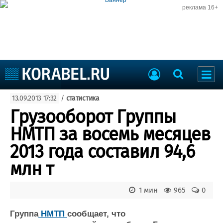
реклама 16+
Судостроение
13.09.2013 17:32
/
статистика
Судоходство
Судоремонт
Грузооборот Группы
События
Пресс-релизы
НМТП за восемь месяцев
Порты
Рыболовство
2013 года составил 94,6
ВМФ
Образование
млн т
Яхты и катера
Еще
1 мин
965
0
Судостроение
Торговая площадка
Пульс
Доска объявлений
Группа
НМТП
сообщает, что