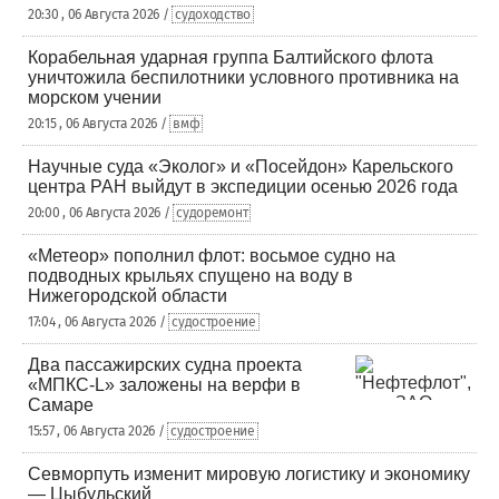
20:30 , 06 Августа 2026 /
судоходство
Корабельная ударная группа Балтийского флота
уничтожила беспилотники условного противника на
морском учении
20:15 , 06 Августа 2026 /
вмф
Научные суда «Эколог» и «Посейдон» Карельского
центра РАН выйдут в экспедиции осенью 2026 года
20:00 , 06 Августа 2026 /
судоремонт
«Метеор» пополнил флот: восьмое судно на
подводных крыльях спущено на воду в
Нижегородской области
17:04 , 06 Августа 2026 /
судостроение
Два пассажирских судна проекта
«МПКС-L» заложены на верфи в
Самаре
15:57 , 06 Августа 2026 /
судостроение
Севморпуть изменит мировую логистику и экономику
— Цыбульский