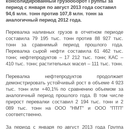
Новости
Продажа флота
консолидированный грузооборот Группы за
период с января по август 2013 года составил
Компании
Оборудование
94,6 млн. тонн против 107,8 млн. тонн за
Репутация
Изделия
аналогичный период 2012 года.
Работа
Материалы
Крюинг
Услуги
Перевалка наливных грузов в отчетном периоде
Журнал
составила 79 195 тыс. тонн против 88 927 тыс.
Реклама
тонн за сравнимый период прошлого года.
Перевалка сырой нефти составила 61 462 тыс.
тонн; нефтепродуктов – 17 212 тыс. тонн; КАС –
Конференции
Флот
410 тыс. тонн; растительных масел – 111 тыс. тонн.
Выставки и семинары
Галерея флота
Личности
Форум
Перевалка нефтепродуктов продолжает
Словарь
Отзывы
демонстрировать устойчивый рост в объеме 4 923
Все службы
тыс. тонн или +40,1% по сравнению объемом за
аналогичный период прошлого года. В том числе
прирост перевалки составил 2 194 тыс. тонн и 2
089 тыс. тонн на ООО "НМТ" и ООО "ПТП"
соответственно.
За период с января по август 2013 года Группа