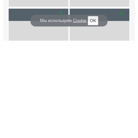
0
0
Мы используем
Cookie
OK
КОРАБЕЛ.РУ
ГЛАВНЫЕ ТЕМЫ
О проекте
Российское Судостроение
Наш журнал
Судоходство
Редакция
Крюинг
Реклама
Авторские статьи
Клуб Корабел.ру
Наши репортажи
Пользовательское соглашение
Архив новостей