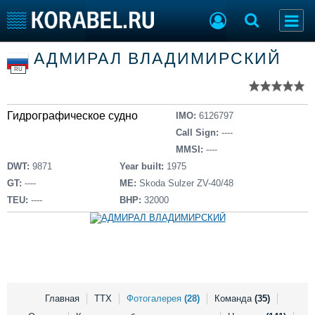
Список судов
АДМИРАЛ ВЛАДИМИРСКИЙ
Тип судна
Добавить судно
RU
Добавить проект
Последние 100
Гидрографическое судно
IMO:
6126797
Судостроение
Торговая площадка
Call Sign:
----
Пульс
Доска объявлений
MMSI:
----
Новости
Продажа флота
DWT:
9871
Year built:
1975
Компании
Оборудование
GT:
----
ME:
Skoda Sulzer ZV-40/48
Репутация
Изделия
TEU:
----
BHP:
32000
Работа
Материалы
Крюинг
Услуги
Журнал
Реклама
Главная
ТТХ
Фотогалерея
(28)
Команда
(35)
Конференции
Флот