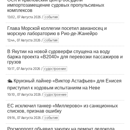
импортозамещение судовых пропульсивных
комплексов
13:02 , 07 Августа 2026 /
события
Глава Морской коллегии посетил авианосец и
морскую лабораторию в Рио-де-Жанейро
12:44 , 07 Августа 2026 /
события
В Якутии на новой судоверфи спущена на воду
баржа проекта «В2040» для перевозки пассажиров и
грузов
10:17 , 07 Августа 2026 /
судостроение
🛳️ Круизный лайнер «Виктор Астафьев» для Енисея
приступил к ходовым испытаниям на Неве
10:10 , 07 Августа 2026 /
судостроение
ЕС исключил танкер «Миллерово» из санкционных
списков, признав ошибку
09:16 , 07 Августа 2026 /
события
Росморпорт объявил закупку на ремонт ледокола