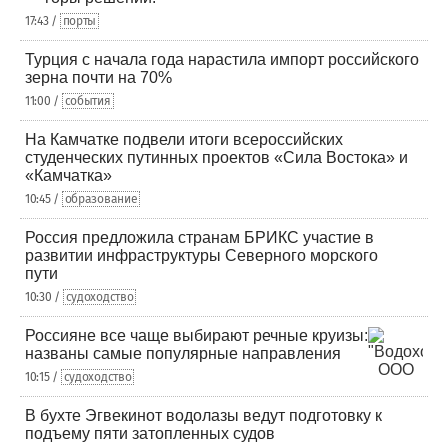
17:43 /
порты
Турция с начала года нарастила импорт российского
зерна почти на 70%
11:00 /
события
На Камчатке подвели итоги всероссийских
студенческих путинных проектов «Сила Востока» и
«Камчатка»
10:45 /
образование
Россия предложила странам БРИКС участие в
развитии инфраструктуры Северного морского
пути
10:30 /
судоходство
Россияне все чаще выбирают речные круизы:
названы самые популярные направления
10:15 /
судоходство
В бухте Эгвекинот водолазы ведут подготовку к
подъему пяти затопленных судов