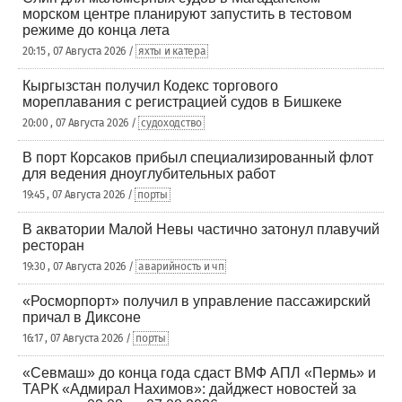
морском центре планируют запустить в тестовом
режиме до конца лета
20:15 , 07 Августа 2026 /
яхты и катера
Кыргызстан получил Кодекс торгового
мореплавания с регистрацией судов в Бишкеке
20:00 , 07 Августа 2026 /
судоходство
В порт Корсаков прибыл специализированный флот
для ведения дноуглубительных работ
19:45 , 07 Августа 2026 /
порты
В акватории Малой Невы частично затонул плавучий
ресторан
19:30 , 07 Августа 2026 /
аварийность и чп
«Росморпорт» получил в управление пассажирский
причал в Диксоне
16:17 , 07 Августа 2026 /
порты
«Севмаш» до конца года сдаст ВМФ АПЛ «Пермь» и
ТАРК «Адмирал Нахимов»: дайджест новостей за