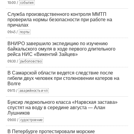
10:00 /
события
Служба производственного контроля ММТП
проверила нормы безопасности при работе на
причалах
09:45 /
порты
ВНИРО завершило экспедицию по изучению
байкальского омуля в ходе первого длительного
рейса НИС «Викентий Зайцев»
09:30 /
рыболовство
В Самарской области ведется следствие после
гибели двух человек при столкновении катеров на
Волге
09:15 /
аварийность и чп
Буксир ледокольного класса «Нарвская застава»
спустят на воду в середине августа — Алан
Лушников
09:00 /
судостроение
В Петербурге протестировали морские