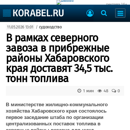
реклама 16+
Судостроение
11.05.2026 13:01
/
судоходство
Судоходство
Судоремонт
В рамках северного
События
Пресс-релизы
завоза в прибрежные
Порты
Рыболовство
районы Хабаровского
ВМФ
Образование
края доставят 34,5 тыс.
Яхты и катера
Еще
тонн топлива
Судостроение
Торговая площадка
1 мин
48
0
Пульс
Доска объявлений
Новости
Продажа флота
В министерстве жилищно-коммунального
Компании
Оборудование
хозяйства Хабаровского края состоялось
Репутация
Изделия
первое заседание штаба по организации
Работа
Материалы
централизованных поставок топлива в
Крюинг
Услуги