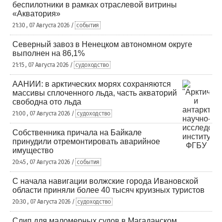
беспилотники в рамках отраслевой витрины
«Акватория»
21:30 , 07 Августа 2026 /
события
Северный завоз в Ненецком автономном округе
выполнен на 86,1%
21:15 , 07 Августа 2026 /
судоходство
ААНИИ: в арктических морях сохраняются
массивы сплоченного льда, часть акваторий
свободна ото льда
21:00 , 07 Августа 2026 /
судоходство
Собственника причала на Байкале
принудили отремонтировать аварийное
имущество
20:45 , 07 Августа 2026 /
события
С начала навигации волжские города Ивановской
области приняли более 40 тысяч круизных туристов
20:30 , 07 Августа 2026 /
судоходство
Слип для маломерных судов в Магаданском