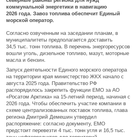
северные районы региона для нужд
Журнал
коммунальной энергетики в навигацию
Реклама
2026 года. Завоз топлива обеспечит Единый
морской оператор.
Конференции
Флот
Согласно озвученным на заседании планам, в
Выставки и семинары
Галерея флота
муниципалитеты предполагается доставить
Личности
Форум
34,5 тыс. тонн топлива. В перечень энергоресурсов
вошли уголь, дизельное топливо, мазут, моторные
Словарь
Отзывы
масла и бензин.
Все службы
Запуск деятельности Единого морского оператора
на территории края министерство ЖКХ начало с
августа 2025 года. Правительство РФ
распорядилось закрепить функции ЕМО за АО
«Росатом Арктика» на 15-летний период, начиная с
2026 года. Чтобы обеспечить участие компании в
схеме централизованных поставок топлива, глава
региона Дмитрий Демешин утвердил
распоряжение: согласно документу, ЕМО
предстоит перевезти 4 тыс. тонн угля и 16,5 тыс.