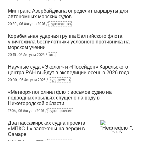
Минтранс Азербайджана определит маршруты для
автономных морских судов
20:30 , 06 Августа 2026 /
судоходство
Корабельная ударная группа Балтийского флота
уничтожила беспилотники условного противника на
морском учении
20:15 , 06 Августа 2026 /
вмф
Научные суда «Эколог» и «Посейдон» Карельского
центра РАН выйдут в экспедиции осенью 2026 года
20:00 , 06 Августа 2026 /
судоремонт
«Метеор» пополнил флот: восьмое судно на
подводных крыльях спущено на воду в
Нижегородской области
17:04 , 06 Августа 2026 /
судостроение
Два пассажирских судна проекта
«МПКС-L» заложены на верфи в
Самаре