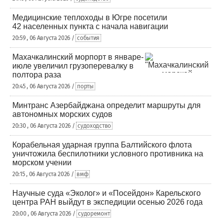
Медицинские теплоходы в Югре посетили
42 населенных пункта с начала навигации
20:59 , 06 Августа 2026 /
события
Махачкалинский морпорт в январе-
июле увеличил грузоперевалку в
полтора раза
20:45 , 06 Августа 2026 /
порты
Минтранс Азербайджана определит маршруты для
автономных морских судов
20:30 , 06 Августа 2026 /
судоходство
Корабельная ударная группа Балтийского флота
уничтожила беспилотники условного противника на
морском учении
20:15 , 06 Августа 2026 /
вмф
Научные суда «Эколог» и «Посейдон» Карельского
центра РАН выйдут в экспедиции осенью 2026 года
20:00 , 06 Августа 2026 /
судоремонт