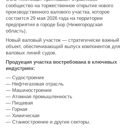
Новости
Продажа флота
сообщество на торжественное открытие нового
Компании
Оборудование
производственного валового участка, которое
Репутация
Изделия
состоится 29 мая 2026 года на территории
Работа
Материалы
предприятия в городе Бор (Нижегородская
Крюинг
Услуги
область).
Журнал
Новый валовый участок — стратегически важный
Реклама
объект, обеспечивающий выпуск компонентов для
валовых линий судов.
Конференции
Флот
Продукция участка востребована в ключевых
Выставки и семинары
Галерея флота
индустриях:
Личности
Форум
— Судостроение
Словарь
Отзывы
— Нефтегазовая отрасль
Все службы
— Машиностроение
— Атомная промышленность
— Пищевая
— Горная
— Химическая
— Станкостроение и другие секторы.