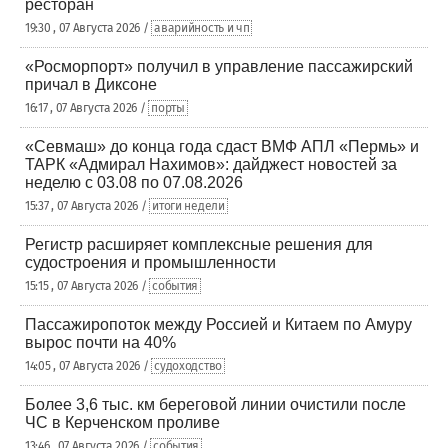
ресторан
19:30 , 07 Августа 2026 /
аварийность и чп
«Росморпорт» получил в управление пассажирский
причал в Диксоне
16:17 , 07 Августа 2026 /
порты
«Севмаш» до конца года сдаст ВМФ АПЛ «Пермь» и
ТАРК «Адмирал Нахимов»: дайджест новостей за
неделю с 03.08 по 07.08.2026
15:37 , 07 Августа 2026 /
итоги недели
Регистр расширяет комплексные решения для
судостроения и промышленности
15:15 , 07 Августа 2026 /
события
Пассажиропоток между Россией и Китаем по Амуру
вырос почти на 40%
14:05 , 07 Августа 2026 /
судоходство
Более 3,6 тыс. км береговой линии очистили после
ЧС в Керченском проливе
13:46 , 07 Августа 2026 /
события