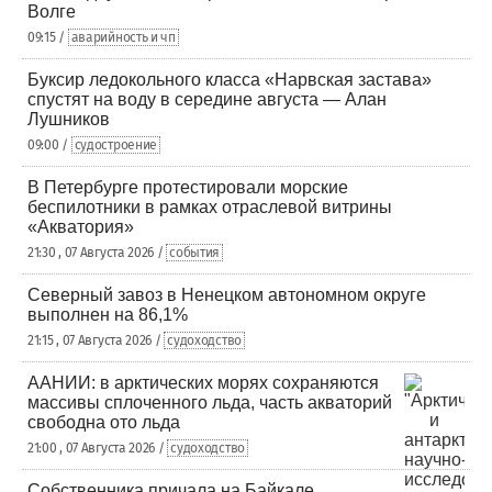
Волге
09:15 /
аварийность и чп
Буксир ледокольного класса «Нарвская застава»
спустят на воду в середине августа — Алан
Лушников
09:00 /
судостроение
В Петербурге протестировали морские
беспилотники в рамках отраслевой витрины
«Акватория»
21:30 , 07 Августа 2026 /
события
Северный завоз в Ненецком автономном округе
выполнен на 86,1%
21:15 , 07 Августа 2026 /
судоходство
ААНИИ: в арктических морях сохраняются
массивы сплоченного льда, часть акваторий
свободна ото льда
21:00 , 07 Августа 2026 /
судоходство
Собственника причала на Байкале