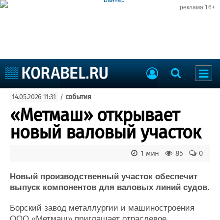
реклама 16+
Судостроение
14.05.2026 11:31
/
события
Судоходство
Судоремонт
«Метмаш» открывает
События
Пресс-релизы
новый валовый участок
Порты
Рыболовство
ВМФ
1 мин
85
0
Образование
Яхты и катера
Еще
Новый производственный участок обеспечит
выпуск компонентов для валовых линий судов.
Судостроение
Торговая площадка
Борский завод металлургии и машиностроения
Пульс
Доска объявлений
ООО «Метмаш» приглашает отраслевое