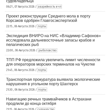
судовладельца
06:21 , 07 Августа 2026 /
аварийность и чп
Проект реконструкции Среднего мола в порту
Корсаков одобрен Главгосэкспертизой
22:15 , 06 Августа 2026 /
порты
Экспедиция ВНИРО на НИС «Владимир Сафонов»
исследовала дальневосточные запасы крабов и
пелагических рыб
22:00 , 06 Августа 2026 /
рыболовство
ТПП РФ предложила увеличить лимит численности
для операторов морских терминалов на Чукотке
21:45 , 06 Августа 2026 /
порты
Транспортная прокуратура выявила экологические
нарушения в угольном порту Шахтерск
21:30 , 06 Августа 2026 /
порты
Навигацию речных трамвайчиков в Астрахани
продлили до конца октября
21:15 , 06 Августа 2026 /
судоходство