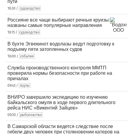
пути
10:30 /
судоходство
Россияне все чаще выбирают речные круизы:
названы самые популярные направления
10:15 /
судоходство
В бухте Эгвекинот водолазы ведут подготовку к
подъему пяти затопленных судов
10:00 /
события
Служба производственного контроля ММТП
проверила нормы безопасности при работе на
причалах
09:45 /
порты
ВНИРО завершило экспедицию по изучению
байкальского омуля в ходе первого длительного
рейса НИС «Викентий Зайцев»
09:30 /
рыболовство
В Самарской области ведется следствие после
гибели двух человек при столкновении катеров на