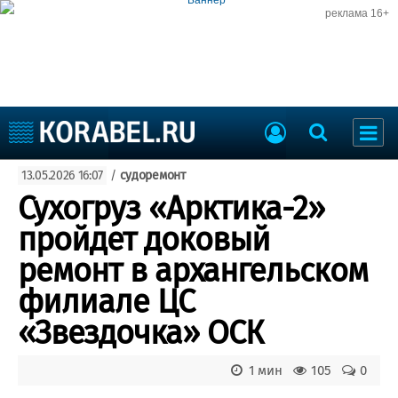
реклама 16+
Судостроение
13.05.2026 16:07
/
судоремонт
Судоходство
Судоремонт
Сухогруз «Арктика-2»
События
Пресс-релизы
пройдет доковый
Порты
Рыболовство
ремонт в архангельском
ВМФ
Образование
филиале ЦС
Яхты и катера
Еще
«Звездочка» ОСК
Судостроение
Торговая площадка
1 мин
105
0
Пульс
Доска объявлений