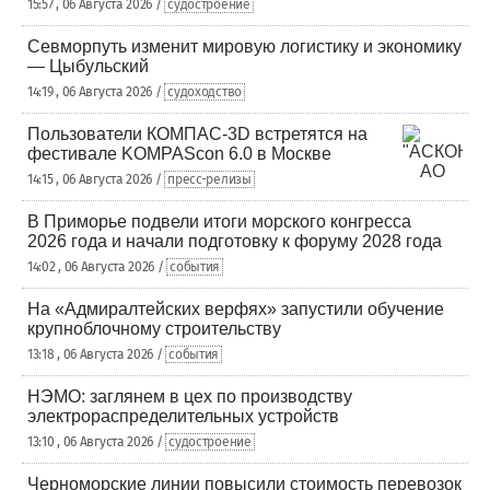
15:57 , 06 Августа 2026 /
судостроение
Севморпуть изменит мировую логистику и экономику
— Цыбульский
14:19 , 06 Августа 2026 /
судоходство
Пользователи КОМПАС-3D встретятся на
фестивале KOMPAScon 6.0 в Москве
14:15 , 06 Августа 2026 /
пресс-релизы
В Приморье подвели итоги морского конгресса
2026 года и начали подготовку к форуму 2028 года
14:02 , 06 Августа 2026 /
события
На «Адмиралтейских верфях» запустили обучение
крупноблочному строительству
13:18 , 06 Августа 2026 /
события
НЭМО: заглянем в цех по производству
электрораспределительных устройств
13:10 , 06 Августа 2026 /
судостроение
Черноморские линии повысили стоимость перевозок