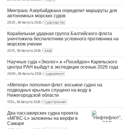
Минтранс Азербайджана определит маршруты для
автономных морских судов
20:30 , 06 Августа 2026 /
судоходство
Корабельная ударная группа Балтийского флота
уничтожила беспилотники условного противника на
морском учении
20:15 , 06 Августа 2026 /
вмф
Научные суда «Эколог» и «Посейдон» Карельского
центра РАН выйдут в экспедиции осенью 2026 года
20:00 , 06 Августа 2026 /
судоремонт
«Метеор» пополнил флот: восьмое судно на
подводных крыльях спущено на воду в
Нижегородской области
17:04 , 06 Августа 2026 /
судостроение
Два пассажирских судна проекта
«МПКС-L» заложены на верфи в
Самаре