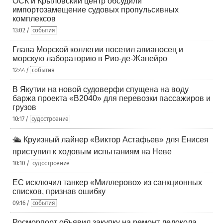
ОСК и Крыловский центр обсудили
импортозамещение судовых пропульсивных
комплексов
13:02 /
события
Глава Морской коллегии посетил авианосец и
морскую лабораторию в Рио-де-Жанейро
12:44 /
события
В Якутии на новой судоверфи спущена на воду
баржа проекта «В2040» для перевозки пассажиров и
грузов
10:17 /
судостроение
🛳️ Круизный лайнер «Виктор Астафьев» для Енисея
приступил к ходовым испытаниям на Неве
10:10 /
судостроение
ЕС исключил танкер «Миллерово» из санкционных
списков, признав ошибку
09:16 /
события
Росморпорт объявил закупку на ремонт ледокола