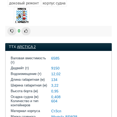
доковый ремонт
корпус судна
0
ТТХ
ARCTICA 2
Валовая вместимость
6585
(т)
Дедвейт (т)
9150
Водоизмещение (т)
12,02
Длина габаритная (м)
134
Ширина габаритная (м)
3,22
Высота борта (м)
0,95
Осадка судна (м)
0,408
Количество и тип
604
контейнеров
Материал корпуса
Ст3сп
Марка главного
Wartsila 8SW38