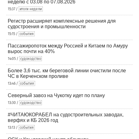
неделю с 03.08 по 07.08.2026
15:37 /
итоги недели
Регистр расширяет комплексные решения для
судостроения и промышленности
15:15 /
события
Пассажиропоток между Россией и Китаем по Амуру
вырос почти на 40%
14:05 /
судоходство
Более 3,6 тыс. км береговой линии очистили после
ЧС в Керченском проливе
13:46 /
события
Северный завоз на Чукотку идет по плану
13:30 /
судоходство
#ЧИТАЮКОРАБЕЛ на судостроительных заводах,
верфях и КБ 2026 год
13:13 /
события