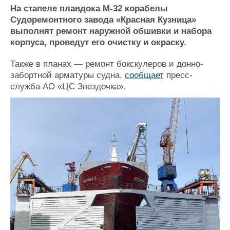
Новости
Продажа флота
На стапеле плавдока М-32 корабелы
Компании
Оборудование
Судоремонтного завода «Красная Кузница»
Репутация
Изделия
выполнят ремонт наружной обшивки и набора
Работа
Материалы
корпуса, проведут его очистку и окраску.
Крюинг
Услуги
Журнал
Также в планах — ремонт бокскулеров и донно-
Реклама
забортной арматуры судна,
сообщает
пресс-
служба АО «ЦС Звездочка».
Конференции
Флот
Выставки и семинары
Галерея флота
Личности
Форум
Словарь
Отзывы
Все службы