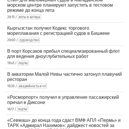
морском центре планируют запустить в тестовом
режиме до конца лета
20:15 /
яхты и катера
Кыргызстан получил Кодекс торгового
мореплавания с регистрацией судов в Бишкеке
20:00 /
судоходство
В порт Корсаков прибыл специализированный флот
для ведения дноуглубительных работ
19:45 /
порты
В акватории Малой Невы частично затонул плавучий
ресторан
19:30 /
аварийность и чп
«Росморпорт» получил в управление пассажирский
причал в Диксоне
16:17 /
порты
«Севмаш» до конца года сдаст ВМФ АПЛ «Пермь» и
ТАРК «Адмирал Нахимов»: дайджест новостей за