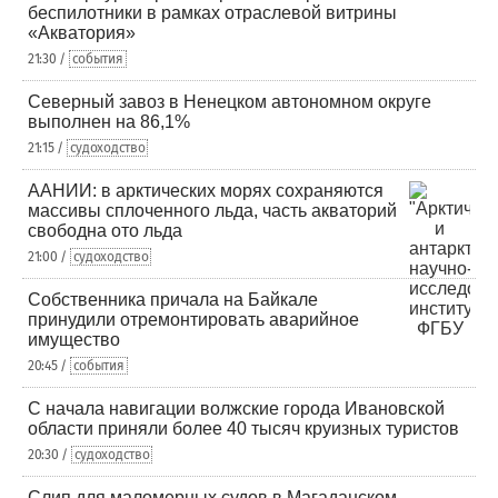
беспилотники в рамках отраслевой витрины
«Акватория»
21:30 /
события
Северный завоз в Ненецком автономном округе
выполнен на 86,1%
21:15 /
судоходство
ААНИИ: в арктических морях сохраняются
массивы сплоченного льда, часть акваторий
свободна ото льда
21:00 /
судоходство
Собственника причала на Байкале
принудили отремонтировать аварийное
имущество
20:45 /
события
С начала навигации волжские города Ивановской
области приняли более 40 тысяч круизных туристов
20:30 /
судоходство
Слип для маломерных судов в Магаданском