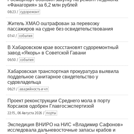
«Фанагория» за 6,2 млн рублей
08:23 /
судоремонт
Житель ХМАО оштрафован за перевозку
пассажиров на судне без освидетельствования
07:41 /
события
В Хабаровском крае восстановят судоремонтный
завод «Якорь» в Советской Гавани
06:50 /
события
Хабаровская транспортная прокуратура выявила
поддельное санитарное свидетельство у
судовладельца
06:21 /
аварийность и чп
Проект реконструкции Среднего мола в порту
Корсаков одобрен Главгосэкспертизой
22:15 , 06 Августа 2026 /
порты
Экспедиция ВНИРО на НИС «Владимир Сафонов»
исследовала дальневосточные запасы крабов и