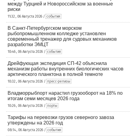
между Турцией и Новороссийском за военные
риски
11:32 , 06 Августа 2026 /
события
В Санкт-Петербургском морском
рыбопромышленном колледже установлен
современный тренажер для судовых механиков
разработки ЭМЦТ
10:46 , 06 Августа 2026 /
события
Дрейфующая экспедиция СП-42 объяснила
механизм работы внутренних биологических часов
арктического планктона в полной темноте
10:32 , 06 Августа 2026 /
пресс-релизы
Владморрыбпорт нарастил грузооборот на 18% по
итогам семи месяцев 2026 года
10:26 , 06 Августа 2026 /
порты
Тарифы на перевозки грузов северного завоза
утверждены на 2026 год
08:14 , 06 Августа 2026 /
события