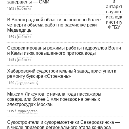
завершены — СМИ
12:15 /
события
В Волгоградской области выполнено более
четверти объема работ по расчистке реки
Медведицы
11:59 /
события
Скорректированы режимы работы гидроузлов Волги
и Камы из-за повышенного притока воды
11:45 /
события
Хабаровский судостроительный завод приступил к
ремонту буксира «Стрежень»
11:30 /
судоремонт
Максим Ликсутов: с начала года пассажиры
совершили более 1 млн поездок на речных
электросудах Москвы
11:15 /
судоходство
Судостроители и судоремонтники Северодвинска —
в числе призеров регионального этапа конкурса