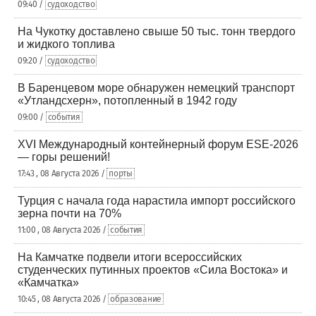
09:40 /
судоходство
На Чукотку доставлено свыше 50 тыс. тонн твердого
и жидкого топлива
09:20 /
судоходство
В Баренцевом море обнаружен немецкий транспорт
«Утландсхерн», потопленный в 1942 году
09:00 /
события
XVI Международный контейнерный форум ESE-2026
— горы решений!
17:43 , 08 Августа 2026 /
порты
Турция с начала года нарастила импорт российского
зерна почти на 70%
11:00 , 08 Августа 2026 /
события
На Камчатке подвели итоги всероссийских
студенческих путинных проектов «Сила Востока» и
«Камчатка»
10:45 , 08 Августа 2026 /
образование