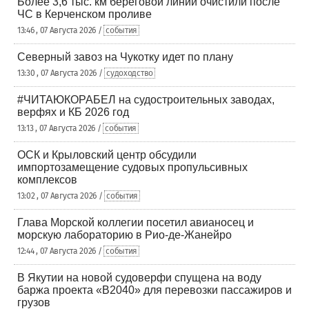
Более 3,6 тыс. км береговой линии очистили после
ЧС в Керченском проливе
13:46 , 07 Августа 2026 /
события
Северный завоз на Чукотку идет по плану
13:30 , 07 Августа 2026 /
судоходство
#ЧИТАЮКОРАБЕЛ на судостроительных заводах,
верфях и КБ 2026 год
13:13 , 07 Августа 2026 /
события
ОСК и Крыловский центр обсудили
импортозамещение судовых пропульсивных
комплексов
13:02 , 07 Августа 2026 /
события
Глава Морской коллегии посетил авианосец и
морскую лабораторию в Рио-де-Жанейро
12:44 , 07 Августа 2026 /
события
В Якутии на новой судоверфи спущена на воду
баржа проекта «В2040» для перевозки пассажиров и
грузов