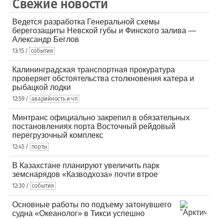
Свежие новости
Ведется разработка Генеральной схемы
берегозащиты Невской губы и Финского залива —
Александр Беглов
13:15 /
события
Калининградская транспортная прокуратура
проверяет обстоятельства столкновения катера и
рыбацкой лодки
12:59 /
аварийность и чп
Минтранс официально закрепил в обязательных
постановлениях порта Восточный рейдовый
перегрузочный комплекс
12:45 /
порты
В Казахстане планируют увеличить парк
земснарядов «Казводхоза» почти втрое
12:30 /
события
Основные работы по подъему затонувшего
судна «Океанолог» в Тикси успешно