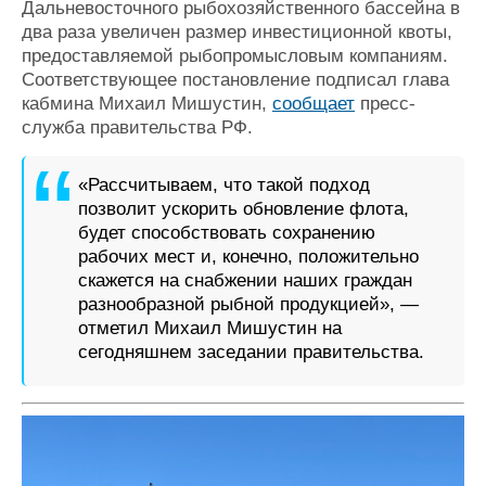
Дальневосточного рыбохозяйственного бассейна в
Журнал
два раза увеличен размер инвестиционной квоты,
Реклама
предоставляемой рыбопромысловым компаниям.
Соответствующее постановление подписал глава
кабмина Михаил Мишустин,
сообщает
пресс-
Конференции
Флот
служба правительства РФ.
Выставки и семинары
Галерея флота
Личности
Форум
«Рассчитываем, что такой подход
Словарь
Отзывы
позволит ускорить обновление флота,
Все службы
будет способствовать сохранению
рабочих мест и, конечно, положительно
скажется на снабжении наших граждан
разнообразной рыбной продукцией», —
отметил Михаил Мишустин на
сегодняшнем заседании правительства.