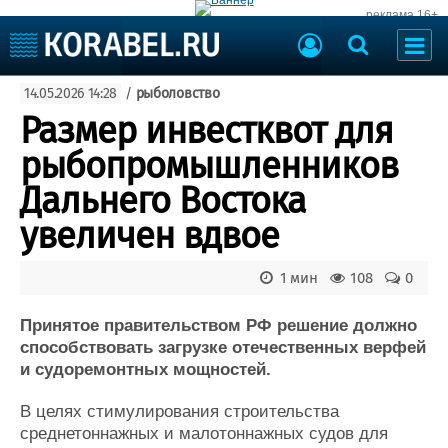
реклама 16+
Судостроение
14.05.2026 14:28
/
рыболовство
Судоходство
Судоремонт
Размер инвестквот для
События
Пресс-релизы
рыбопромышленников
Порты
Рыболовство
Дальнего Востока
ВМФ
Образование
увеличен вдвое
Яхты и катера
Еще
1 мин
108
0
Судостроение
Торговая площадка
Пульс
Доска объявлений
Принятое правительством РФ решение должно
Новости
Продажа флота
способствовать загрузке отечественных верфей
и судоремонтных мощностей.
Компании
Оборудование
Репутация
Изделия
В целях стимулирования строительства
Работа
Материалы
среднетоннажных и малотоннажных судов для
Крюинг
Услуги