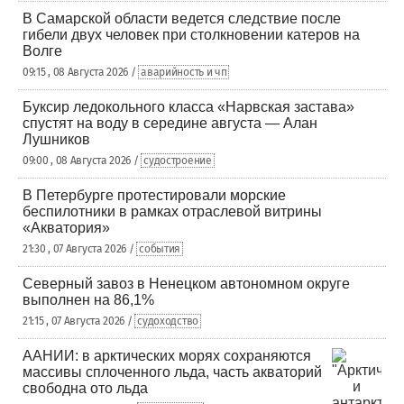
В Самарской области ведется следствие после
гибели двух человек при столкновении катеров на
Волге
09:15 , 08 Августа 2026 /
аварийность и чп
Буксир ледокольного класса «Нарвская застава»
спустят на воду в середине августа — Алан
Лушников
09:00 , 08 Августа 2026 /
судостроение
В Петербурге протестировали морские
беспилотники в рамках отраслевой витрины
«Акватория»
21:30 , 07 Августа 2026 /
события
Северный завоз в Ненецком автономном округе
выполнен на 86,1%
21:15 , 07 Августа 2026 /
судоходство
ААНИИ: в арктических морях сохраняются
массивы сплоченного льда, часть акваторий
свободна ото льда