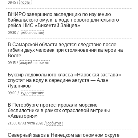
09:45 /
порты
ВНИРО завершило экспедицию по изучению
байкальского омуля в ходе первого длительного
рейса НИС «Викентий Зайцев»
09:30 /
рыболовство
В Самарской области ведется следствие после
гибели двух человек при столкновении катеров на
Волге
09:15 /
аварийность и чп
Буксир ледокольного класса «Нарвская застава»
спустят на воду в середине августа — Алан
Лушников
09:00 /
судостроение
В Петербурге протестировали морские
беспилотники в рамках отраслевой витрины
«Акватория»
21:30 , 07 Августа 2026 /
события
Северный завоз в Ненецком автономном округе