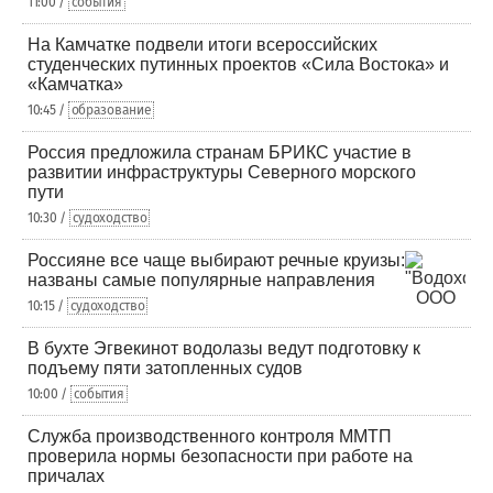
11:00 /
события
На Камчатке подвели итоги всероссийских
студенческих путинных проектов «Сила Востока» и
«Камчатка»
10:45 /
образование
Россия предложила странам БРИКС участие в
развитии инфраструктуры Северного морского
пути
10:30 /
судоходство
Россияне все чаще выбирают речные круизы:
названы самые популярные направления
10:15 /
судоходство
В бухте Эгвекинот водолазы ведут подготовку к
подъему пяти затопленных судов
10:00 /
события
Служба производственного контроля ММТП
проверила нормы безопасности при работе на
причалах