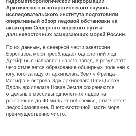
Новости
Продажа флота
гидрометеорологической информации
Арктического и антарктического научно-
Компании
Оборудование
исследовательского института подготовили
Репутация
Изделия
оперативный обзор ледовой обстановки на
Работа
Материалы
акватории Северного морского пути и
Крюинг
Услуги
дальневосточных замерзающих морей России.
Журнал
Реклама
По их данным, в северной части акватории
Баренцева моря преобладает однолетний лед.
Дрейф был направлен на юго-запад, в результате
Конференции
Флот
чего отмечается образование обширных полыней к
Выставки и семинары
Галерея флота
югу, юго-западу от архипелага Земля Франца-
Личности
Форум
Иосифа и острова Эдж архипелага Шпицберген.
Словарь
Отзывы
Вдоль архипелага Новая Земля сохраняются
Все службы
отдельные массивы однолетних льдов на
расстоянии до 40 миль от побережья, отмечается
ледообразование. В юго-восточной части моря
преимущественно чисто.