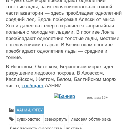
В Чукотском море преобладают однолетние
толстые льды, за исключением юго-восточной
части акватории — здесь преобладает однолетний
средний лед. Вдоль побережья Аляски от мыса
Хоп и далее на север сохраняется заприпайная
полынья с молодыми льдами. В проливе Лонга
преобладают однолетние толстые льды, местами
с включениями старых. В Беринговом проливе
преобладают однолетние льды — средние и
тонкие.
В Японском, Охотском, Беринговом морях идет
разрушение ледового покрова. В Азовском,
Каспийском, Желтом, Белом, Балтийском морях
чисто,
сообщает
ААНИИ.
реклама 16+
ААНИИ, ФГБУ
судоходство
севморпуть
ледовая обстановка
безопасность судоходства
арктика