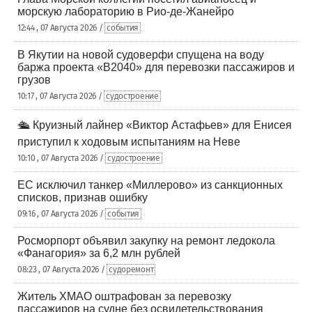
морскую лабораторию в Рио-де-Жанейро
12:44 , 07 Августа 2026 /
события
В Якутии на новой судоверфи спущена на воду
баржа проекта «В2040» для перевозки пассажиров и
грузов
10:17 , 07 Августа 2026 /
судостроение
🛳️ Круизный лайнер «Виктор Астафьев» для Енисея
приступил к ходовым испытаниям на Неве
10:10 , 07 Августа 2026 /
судостроение
ЕС исключил танкер «Миллерово» из санкционных
списков, признав ошибку
09:16 , 07 Августа 2026 /
события
Росморпорт объявил закупку на ремонт ледокола
«Фанагория» за 6,2 млн рублей
08:23 , 07 Августа 2026 /
судоремонт
Житель ХМАО оштрафован за перевозку
пассажиров на судне без освидетельствования