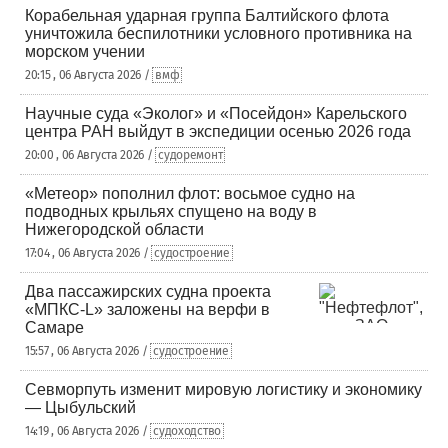
Корабельная ударная группа Балтийского флота
уничтожила беспилотники условного противника на
морском учении
20:15 , 06 Августа 2026 /
вмф
Научные суда «Эколог» и «Посейдон» Карельского
центра РАН выйдут в экспедиции осенью 2026 года
20:00 , 06 Августа 2026 /
судоремонт
«Метеор» пополнил флот: восьмое судно на
подводных крыльях спущено на воду в
Нижегородской области
17:04 , 06 Августа 2026 /
судостроение
Два пассажирских судна проекта
«МПКС-L» заложены на верфи в
Самаре
15:57 , 06 Августа 2026 /
судостроение
Севморпуть изменит мировую логистику и экономику
— Цыбульский
14:19 , 06 Августа 2026 /
судоходство