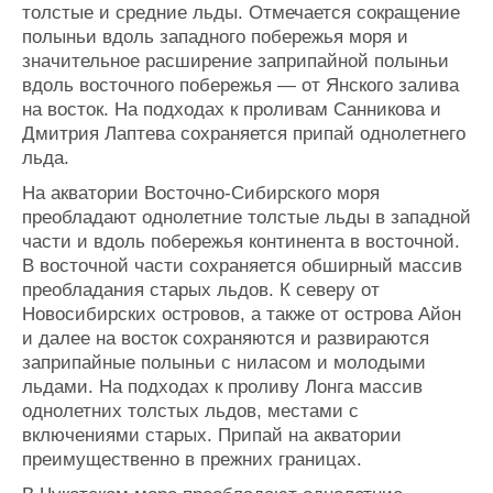
толстые и средние льды. Отмечается сокращение
полыньи вдоль западного побережья моря и
значительное расширение заприпайной полыньи
вдоль восточного побережья — от Янского залива
на восток. На подходах к проливам Санникова и
Дмитрия Лаптева сохраняется припай однолетнего
льда.
На акватории Восточно-Сибирского моря
преобладают однолетние толстые льды в западной
части и вдоль побережья континента в восточной.
В восточной части сохраняется обширный массив
преобладания старых льдов. К северу от
Новосибирских островов, а также от острова Айон
и далее на восток сохраняются и развираются
заприпайные полыньи с ниласом и молодыми
льдами. На подходах к проливу Лонга массив
однолетних толстых льдов, местами с
включениями старых. Припай на акватории
преимущественно в прежних границах.