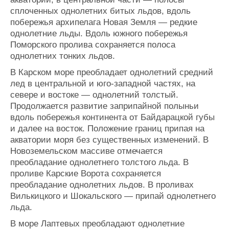
сплоченных однолетних битых льдов, вдоль
побережья архипелага Новая Земля — редкие
однолетние льды. Вдоль южного побережья
Поморского пролива сохраняется полоса
однолетних тонких льдов.
В Карском море преобладает однолетний средний
лед в центральной и юго-западной частях, на
севере и востоке — однолетний толстый.
Продолжается развитие заприпайной полыньи
вдоль побережья континента от Байдарацкой губы
и далее на восток. Положение границ припая на
акватории моря без существенных изменений. В
Новоземельском массиве отмечается
преобладание однолетнего толстого льда. В
проливе Карские Ворота сохраняется
преобладание однолетних льдов. В проливах
Вилькицкого и Шокальского — припай однолетнего
льда.
В море Лаптевых преобладают однолетние