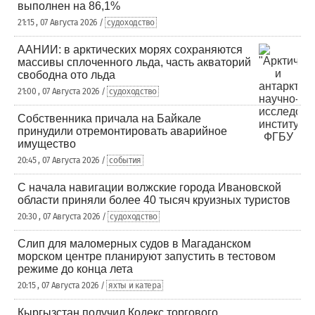
выполнен на 86,1%
21:15 , 07 Августа 2026 /
судоходство
ААНИИ: в арктических морях сохраняются
массивы сплоченного льда, часть акваторий
свободна ото льда
21:00 , 07 Августа 2026 /
судоходство
Собственника причала на Байкале
принудили отремонтировать аварийное
имущество
20:45 , 07 Августа 2026 /
события
С начала навигации волжские города Ивановской
области приняли более 40 тысяч круизных туристов
20:30 , 07 Августа 2026 /
судоходство
Слип для маломерных судов в Магаданском
морском центре планируют запустить в тестовом
режиме до конца лета
20:15 , 07 Августа 2026 /
яхты и катера
Кыргызстан получил Кодекс торгового