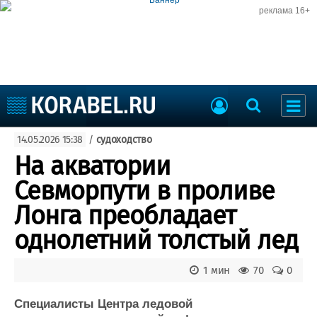
реклама 16+
Судостроение
14.05.2026 15:38
/
судоходство
Судоходство
Судоремонт
На акватории
События
Пресс-релизы
Севморпути в проливе
Порты
Рыболовство
Лонга преобладает
ВМФ
Образование
однолетний толстый лед
Яхты и катера
Еще
1 мин
70
0
Судостроение
Торговая площадка
Пульс
Доска объявлений
Специалисты Центра ледовой